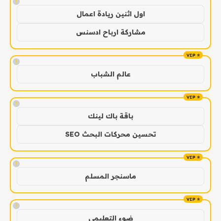
!
اول اثنين ريادة اعمال
مشاركة ارباح ادسنس
!
عالم الشباب
!
باقة باك لينك
تحسين محركات البحث SEO
!
ماسنجر المسلم
!
ضوء التعليمي