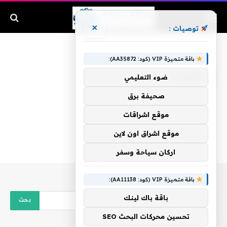
×
توصيات :
الرئيسية
»
بالقريات
باقة متميزة VIP (كود: AA35872):
بالقريات
ضوء التعليمي
صحيفة برق
موقع اشراقات
موقع اشراق اون لاين
اركان سياحة وسفر
باقة متميزة VIP (كود: AA11138):
باقة باك لينك
تحسين محركات البحث SEO