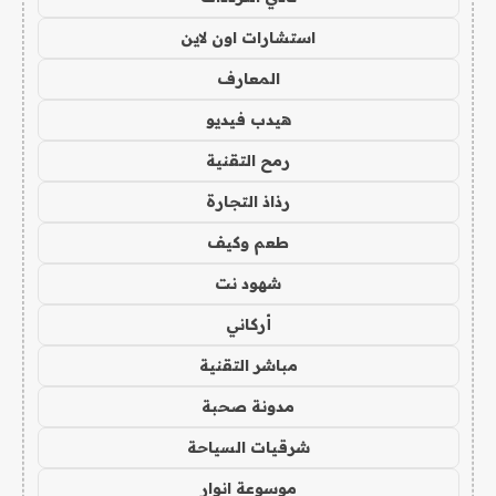
استشارات اون لاين
المعارف
هيدب فيديو
رمح التقنية
رذاذ التجارة
طعم وكيف
شهود نت
أركاني
مباشر التقنية
مدونة صحبة
شرقيات السياحة
موسوعة انوار