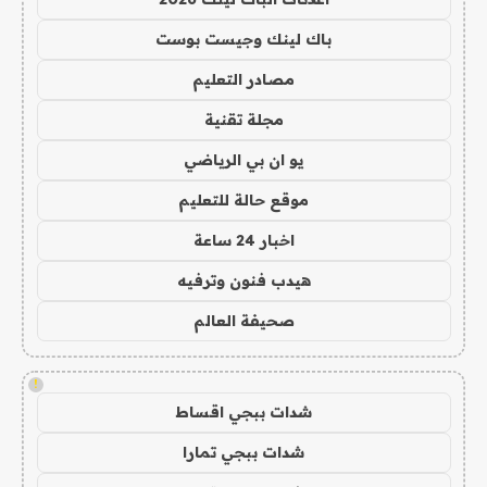
باك لينك وجيست بوست
مصادر التعليم
مجلة تقنية
يو ان بي الرياضي
موقع حالة للتعليم
اخبار 24 ساعة
هيدب فنون وترفيه
صحيفة العالم
!
شدات ببجي اقساط
شدات ببجي تمارا