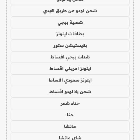
شحن لودو عن طريق الايدي
شعبية ببجي
بطاقات ايتونز
بلايستيشن ستور
شدات ببجي اقساط
ايتونز امريكي اقساط
ايتونز سعودي اقساط
شحن يلا لودو اقساط
حناء شعر
حنا
ماتشا
شاي ماتشا