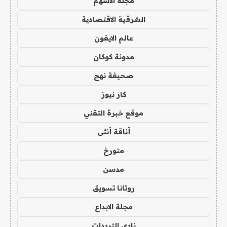
مجلة الاسهم
الشرقية الاقتصادية
عالم الايفون
مدونة كوكان
صحيفة نهج
كار نيوز
موقع خبرة التقني
أناقة أنثى
متورخ
مدسن
روتانا تسويق
مجلة الابداع
نادي الترددات