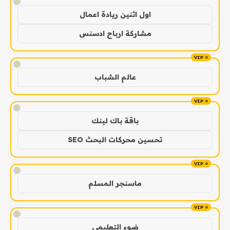
!
اول اثنين ريادة اعمال
مشاركة ارباح ادسنس
!
عالم الشباب
!
باقة باك لينك
تحسين محركات البحث SEO
!
ماسنجر المسلم
!
ضوء التعليمي