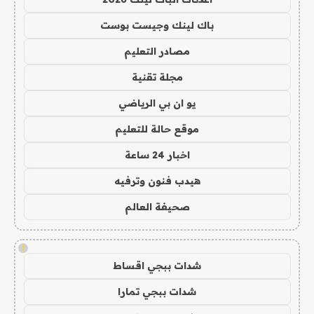
باك لينك وجيست بوست
مصادر التعليم
مجلة تقنية
يو ان بي الرياضي
موقع حالة للتعليم
اخبار 24 ساعة
هيدب فنون وترفيه
صحيفة العالم
!
شدات ببجي اقساط
شدات ببجي تمارا