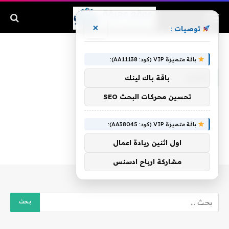
×
توصيات :
الرئيسية
»
باوزير
باقة متميزة VIP (كود: AA11138):
باوزير
باقة باك لينك
تحسين محركات البحث SEO
باقة متميزة VIP (كود: AA38045):
اول اثنين ريادة اعمال
مشاركة ارباح ادسنس