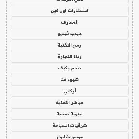
استشارات اون لاين
المعارف
هيدب فيديو
رمح التقنية
رذاذ التجارة
طعم وكيف
شهود نت
أركاني
مباشر التقنية
مدونة صحبة
شرقيات السياحة
موسوعة انوار