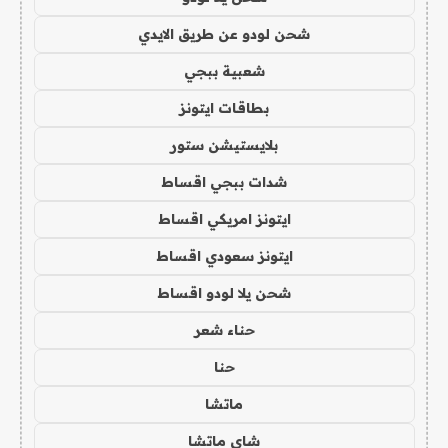
شحن لودو عن طريق الايدي
شعبية ببجي
بطاقات ايتونز
بلايستيشن ستور
شدات ببجي اقساط
ايتونز امريكي اقساط
ايتونز سعودي اقساط
شحن يلا لودو اقساط
حناء شعر
حنا
ماتشا
شاي ماتشا