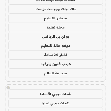
باك لينك وجيست بوست
مصادر التعليم
مجلة تقنية
يو ان بي الرياضي
موقع حالة للتعليم
اخبار 24 ساعة
هيدب فنون وترفيه
صحيفة العالم
!
شدات ببجي اقساط
شدات ببجي تمارا