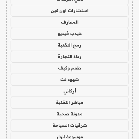
استشارات اون لاين
المعارف
هيدب فيديو
رمح التقنية
رذاذ التجارة
طعم وكيف
شهود نت
أركاني
مباشر التقنية
مدونة صحبة
شرقيات السياحة
موسوعة انوار