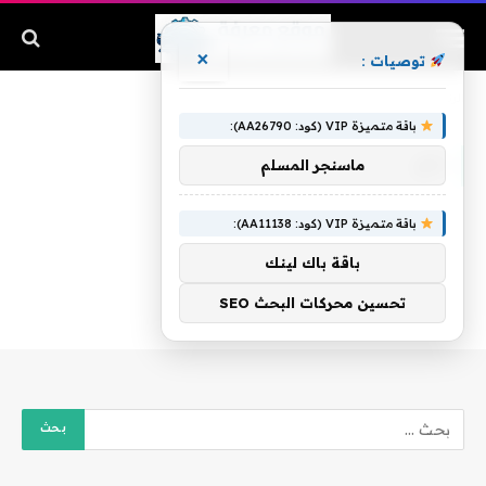
×
توصيات :
الرئيسية
»
باي
باقة متميزة VIP (كود: AA26790):
باي
ماسنجر المسلم
باقة متميزة VIP (كود: AA11138):
باقة باك لينك
تحسين محركات البحث SEO