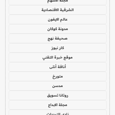
مجلة الاسهم
الشرقية الاقتصادية
عالم الايفون
مدونة كوكان
صحيفة نهج
كار نيوز
موقع خبرة التقني
أناقة أنثى
متورخ
مدسن
روتانا تسويق
مجلة الابداع
نادي الترددات