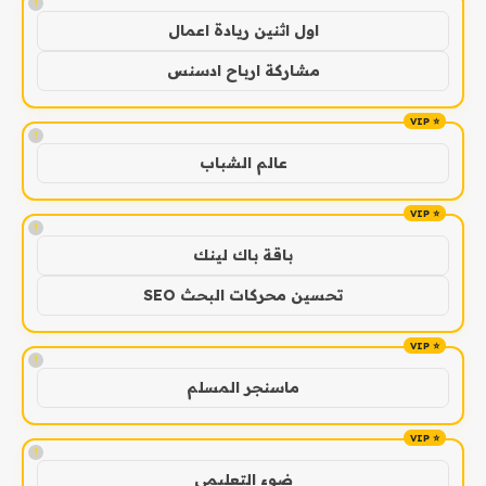
!
اول اثنين ريادة اعمال
مشاركة ارباح ادسنس
!
عالم الشباب
!
باقة باك لينك
تحسين محركات البحث SEO
!
ماسنجر المسلم
!
ضوء التعليمي