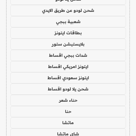
شحن لودو عن طريق الايدي
شعبية ببجي
بطاقات ايتونز
بلايستيشن ستور
شدات ببجي اقساط
ايتونز امريكي اقساط
ايتونز سعودي اقساط
شحن يلا لودو اقساط
حناء شعر
حنا
ماتشا
شاي ماتشا