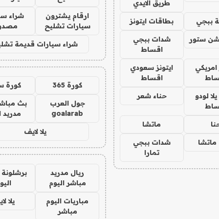
طريق الايدي
ارقام يشترون
شراء سي
 ببجي
بطاقات ايتونز
سيارات تشليح
مصدو
شن ستور
شدات ببجي
شراء سيارات قديمة تشلي
اقساط
 امريكي
ايتونز سعودي
ساط
اقساط
كورة 365
كورة س
ا لودو
حناء شعر
جول العرب
بث مباشر
ساط
goalarab
مدريد ا
نا
ماتشا
يلا لايف
ماتشا
شدات ببجي
تمارا
ريال مدريد
برشلونة 
مباشر اليوم
اليو
مباريات اليوم
يلا لا
مباشر