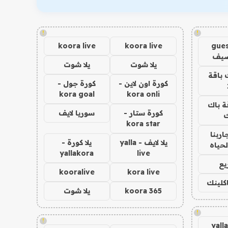
!
!
koora live
koora live
gues
ضيف
يلا شوت
يلا شوت
 باقة
كورة اون لاين -
كورة جول -
kora goal
kora onli
ة باك
كورة ستار -
سوريا لايف
ك
kora star
اربنا
يلا لايف - yalla
يلا كورة -
لحياه
yallakora
live
يع
kooralive
kora live
اكلينك
koora 365
يلا شوت
!
!
yall