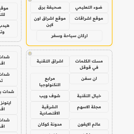
ضوء التعليمي
صحيفة برق
موقع
للت
موقع اشراقات
موقع اشراق اون
لاين
هيدب
وتر
اركان سياحة وسفر
!
شدات
مسك الكلمات
اشراق التقنية
اق
في قوقل
شدات
ان سفن
مرابع
تم
التكنولوجيا
شدات بب
خيال التقنية
شوف ويب
ايتونز
مجلة الاسهم
الشرقية
اق
الاقتصادية
شدات
عالم الايفون
مدونة كوكان
اق