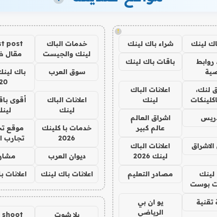
!
اك لينك
شراء باك لينك
خدمات الباك
t post
لينك والجيست
مقال 
روابط
باقات باك لينك
ية
سوق العرب
باك لينك
20
 لنك،
اعلانات الباك
كلينكات
لينك
اعلانات الباك
أقوى باق
لينك
لين
دريس
اشراق العالم
عالم كبير
خدمات با كلينك
موقع تج
2026
تجارب ا
الاشراق
اعلانات الباك
لينك 2026
ديوان العرب
مشار
لينك
مصادر التعليم
اعلانات باك لينك
اعلانات ب
 بوست
تقنية
يو ان بي
الرياضي
يلا شوت
a shoot