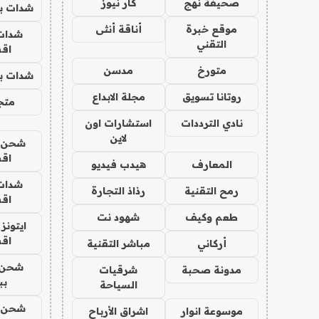
صحيفة نهج
كار نيوز
شدات بب
موقع خبرة
أناقة أنثى
شدات
التقني
اق
متورخ
مدسن
شدات بب
روتانا تسويق
مجلة الابداع
متجر 
نادي الترددات
استشارات اون
لاين
شحن يل
اق
المعارف
هيدب فيديو
شدات
رمح التقنية
رذاذ التجارة
اق
طعم وكيف
شهود نت
ايتونز
اق
أركاني
مباشر التقنية
شحن 
مدونة صحبة
شرقيات
بب
السياحة
شحن يل
موسوعة انوار
اشراق الأرباح