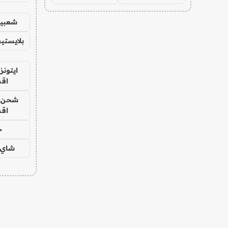
شعبية
بلايستي
ايتونز
اق
شحن يل
اق
ح
شاي 