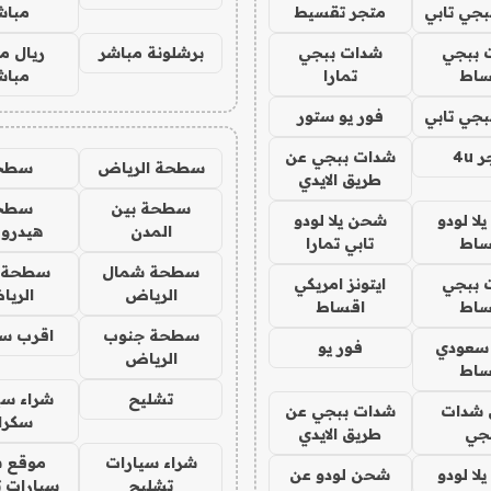
جي تابي
متجر تقسيط
مباش
 ببجي
شدات ببجي
برشلونة مباشر
ريال م
ساط
تمارا
مباش
جي تابي
فور يو ستور
4u
شدات ببجي عن
سطحة الرياض
سطح
طريق الايدي
سطحة بين
سطح
ا لودو
شحن يلا لودو
المدن
هيدرو
ساط
تابي تمارا
سطحة شمال
سطحة 
 ببجي
ايتونز امريكي
الرياض
الري
ساط
اقساط
سطحة جنوب
اقرب س
 سعودي
فور يو
الرياض
ساط
تشليح
شراء سي
شدات
شدات ببجي عن
سكرا
جي
طريق الايدي
شراء سيارات
موقع ش
ا لودو
شحن لودو عن
تشليح
سيارات 