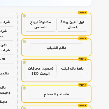
!
شراء ب
اول اثنين ريادة
مشاركة ارباح
اعمال
ادسنس
شراء 
نص
!
اشراق
عالم الشباب
شراء با
الت
!
باقة باك لينك
تحسين محركات
منتدى 
البحث SEO
باك 
!
وجيست
ماسنجر المسلم
مجلة 
!