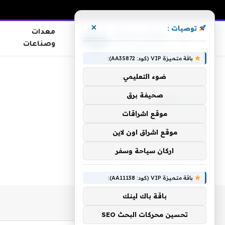
×
توصيات :
معدات
وصناعات
باقة متميزة VIP (كود: AA35872):
الرئيسية
»
بحشد
ضوء التعليمي
صحيفة برق
بحشد
موقع اشراقات
موقع اشراق اون لاين
اركان سياحة وسفر
باقة متميزة VIP (كود: AA11138):
باقة باك لينك
تحسين محركات البحث SEO