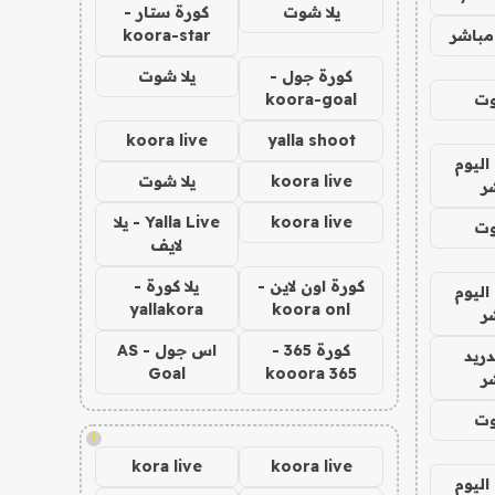
يلا شوت
كورة ستار -
مباشر
koora-star
كورة جول -
يلا شوت
وت
koora-goal
koora live
yalla shoot
اليوم
koora live
يلا شوت
ر
koora live
Yalla Live - يلا
وت
لايف
كورة اون لاين -
يلا كورة -
اليوم
yallakora
koora onl
ر
كورة 365 -
اس جول - AS
دريد
Goal
kooora 365
ر
وت
!
kora live
koora live
اليوم