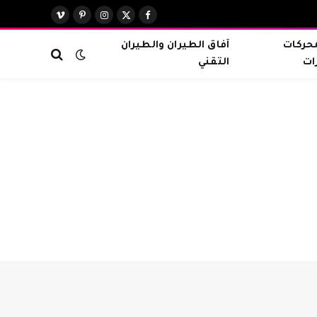
X
فيسبوك
الانستغرام
بينتيريست
فيميو
(Twitter)
محركات
آفاق الطيران والطيران
ات
التقني