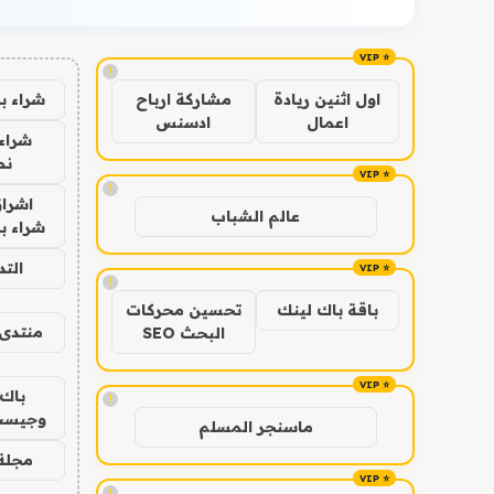
!
شراء ب
اول اثنين ريادة
مشاركة ارباح
اعمال
ادسنس
شراء 
نص
!
اشراق
عالم الشباب
شراء با
الت
!
باقة باك لينك
تحسين محركات
منتدى 
البحث SEO
باك 
!
وجيست
ماسنجر المسلم
مجلة 
!