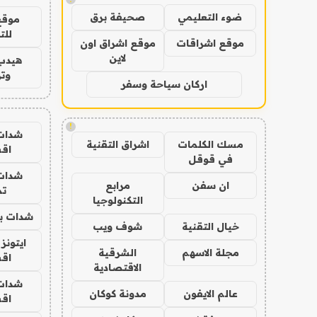
ضوء التعليمي
صحيفة برق
موقع
للت
موقع اشراقات
موقع اشراق اون
لاين
هيدب
وتر
اركان سياحة وسفر
!
شدات
مسك الكلمات
اشراق التقنية
اق
في قوقل
شدات
ان سفن
مرابع
تم
التكنولوجيا
شدات بب
خيال التقنية
شوف ويب
ايتونز
مجلة الاسهم
الشرقية
اق
الاقتصادية
شدات
عالم الايفون
مدونة كوكان
اق