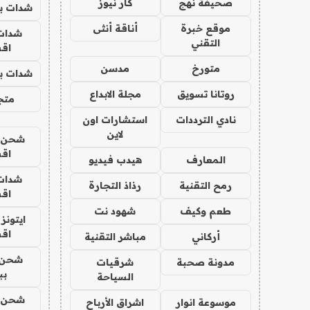
صحيفة نهج
كار نيوز
شدات بب
موقع خبرة
أناقة أنثى
شدات
التقني
اق
متورخ
مدسن
شدات بب
روتانا تسويق
مجلة الابداع
متجر 
نادي الترددات
استشارات اون
لاين
شحن يل
اق
المعارف
هيدب فيديو
شدات
رمح التقنية
رذاذ التجارة
اق
طعم وكيف
شهود نت
ايتونز
اق
أركاني
مباشر التقنية
شحن 
مدونة صحبة
شرقيات
بب
السياحة
شحن يل
موسوعة انوار
اشراق الأرباح