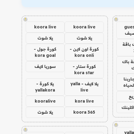
!
!
koora live
koora live
gues
ضيف
يلا شوت
يلا شوت
 باقة
كورة اون لاين -
كورة جول -
kora goal
kora onli
ة باك
كورة ستار -
سوريا لايف
ك
kora star
اربنا
يلا لايف - yalla
يلا كورة -
لحياه
yallakora
live
يع
kooralive
kora live
اكلينك
koora 365
يلا شوت
!
!
yall