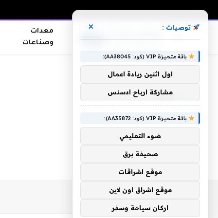
×
توصيات :
معدات
وصناعات
باقة متميزة VIP (كود: AA38045):
الرئيسية
»
بعمر
اول اثنين ريادة اعمال
مشاركة ارباح ادسنس
بعمر
باقة متميزة VIP (كود: AA35872):
ضوء التعليمي
صحيفة برق
موقع اشراقات
موقع اشراق اون لاين
اركان سياحة وسفر