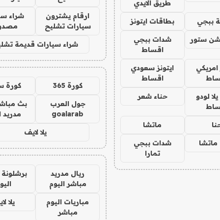
طريق الايدي
ارقام يشترون
شراء سي
 ببجي
بطاقات ايتونز
سيارات تشليح
مصدو
شن ستور
شدات ببجي
شراء سيارات قديمة تشلي
اقساط
 امريكي
ايتونز سعودي
ساط
اقساط
كورة 365
كورة س
ا لودو
حناء شعر
جول العرب
بث مباشر
ساط
goalarab
مدريد ا
نا
ماتشا
يلا لايف
ماتشا
شدات ببجي
تمارا
ريال مدريد
برشلونة 
مباشر اليوم
اليو
مباريات اليوم
يلا لا
مباشر