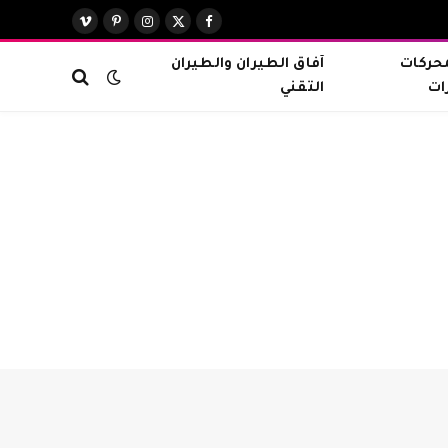
X
فيسبوك
الانستغرام
بينتيريست
فيميو
(Twitter)
محركات
آفاق الطيران والطيران
ات
التقني