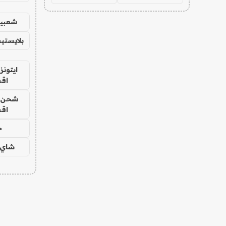
شعبية
بلايستي
ايتونز
اق
شحن يل
اق
ح
شاي 