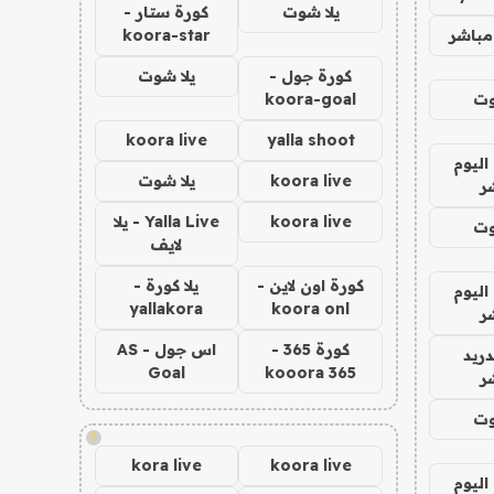
يلا شوت
كورة ستار -
مباشر
koora-star
كورة جول -
يلا شوت
وت
koora-goal
koora live
yalla shoot
اليوم
koora live
يلا شوت
ر
koora live
Yalla Live - يلا
وت
لايف
كورة اون لاين -
يلا كورة -
اليوم
yallakora
koora onl
ر
كورة 365 -
اس جول - AS
دريد
Goal
kooora 365
ر
وت
!
kora live
koora live
اليوم