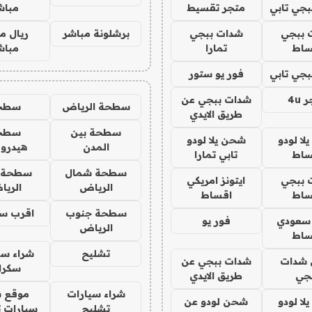
جي تابي
متجر تقسيط
مباش
 ببجي
شدات ببجي
برشلونة مباشر
ريال م
ساط
تمارا
مباش
جي تابي
فور يو ستور
4u
شدات ببجي عن
سطحة الرياض
سطح
طريق الايدي
سطحة بين
سطح
ا لودو
شحن يلا لودو
المدن
هيدرو
ساط
تابي تمارا
سطحة شمال
سطحة 
 ببجي
ايتونز امريكي
الرياض
الري
ساط
اقساط
سطحة جنوب
اقرب س
 سعودي
فور يو
الرياض
ساط
تشليح
شراء سي
شدات
شدات ببجي عن
سكرا
جي
طريق الايدي
شراء سيارات
موقع ش
ا لودو
شحن لودو عن
تشليح
سيارات 