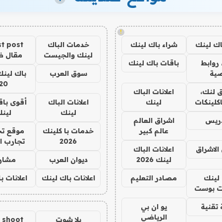
!
اك لينك
شراء باك لينك
خدمات الباك
t post
لينك والجيست
مقال 
روابط
باقات باك لينك
ية
سوق العرب
باك لينك
20
 لنك،
اعلانات الباك
كلينكات
لينك
اعلانات الباك
أقوى باق
لينك
لين
دريس
اشراق العالم
عالم كبير
خدمات با كلينك
موقع تج
2026
تجارب ا
الاشراق
اعلانات الباك
لينك 2026
ديوان العرب
مشار
لينك
مصادر التعليم
اعلانات باك لينك
اعلانات ب
 بوست
تقنية
يو ان بي
الرياضي
يلا شوت
a shoot