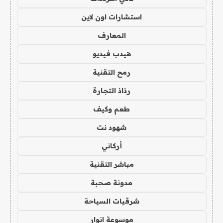
استشارات اون لاين
المعارف
هيدب فيديو
رمح التقنية
رذاذ التجارة
طعم وكيف
شهود نت
أركاني
مباشر التقنية
مدونة صحبة
شرقيات السياحة
موسوعة انوار