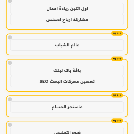
!
اول اثنين ريادة اعمال
مشاركة ارباح ادسنس
!
عالم الشباب
!
باقة باك لينك
تحسين محركات البحث SEO
!
ماسنجر المسلم
!
ضوء التعليمي