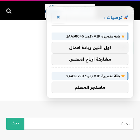
×
توصيات :
الرئيسية
»
بغداد بونجاح
باقة متميزة VIP (كود: AA38045):
بغداد بونجاح
اول اثنين ريادة اعمال
مشاركة ارباح ادسنس
باقة متميزة VIP (كود: AA26790):
ماسنجر المسلم