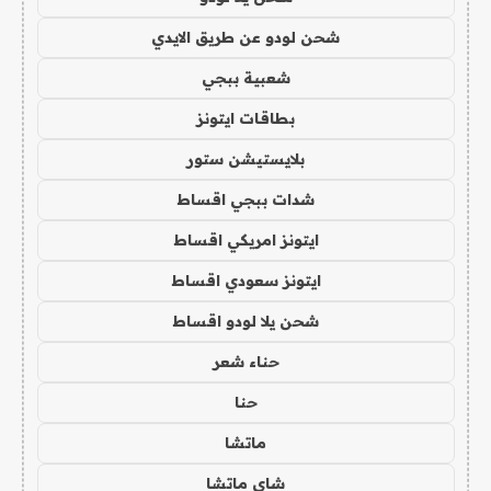
شحن لودو عن طريق الايدي
شعبية ببجي
بطاقات ايتونز
بلايستيشن ستور
شدات ببجي اقساط
ايتونز امريكي اقساط
ايتونز سعودي اقساط
شحن يلا لودو اقساط
حناء شعر
حنا
ماتشا
شاي ماتشا