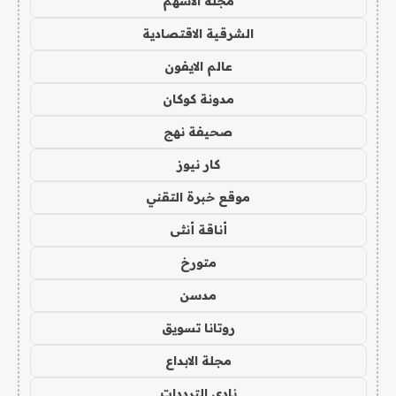
مجلة الاسهم
الشرقية الاقتصادية
عالم الايفون
مدونة كوكان
صحيفة نهج
كار نيوز
موقع خبرة التقني
أناقة أنثى
متورخ
مدسن
روتانا تسويق
مجلة الابداع
نادي الترددات