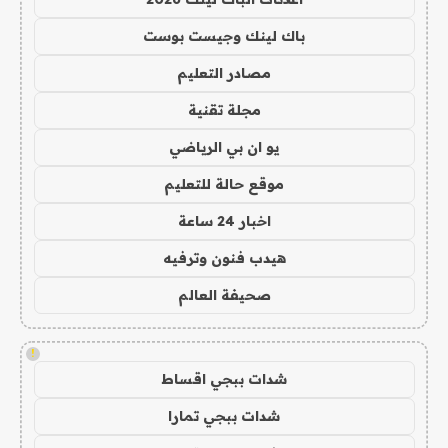
باك لينك وجيست بوست
مصادر التعليم
مجلة تقنية
يو ان بي الرياضي
موقع حالة للتعليم
اخبار 24 ساعة
هيدب فنون وترفيه
صحيفة العالم
!
شدات ببجي اقساط
شدات ببجي تمارا