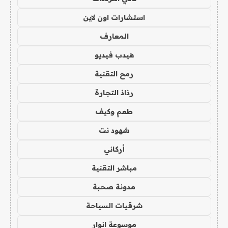
استشارات اون لاين
المعارف
هيدب فيديو
رمح التقنية
رذاذ التجارة
طعم وكيف
شهود نت
أركاني
مباشر التقنية
مدونة صحبة
شرقيات السياحة
موسوعة انوار