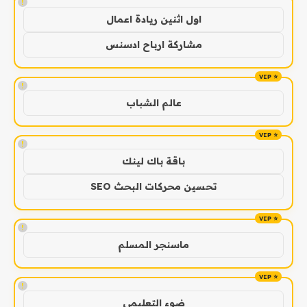
!
اول اثنين ريادة اعمال
مشاركة ارباح ادسنس
!
عالم الشباب
!
باقة باك لينك
تحسين محركات البحث SEO
!
ماسنجر المسلم
!
ضوء التعليمي