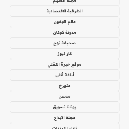
مجلة الاسهم
الشرقية الاقتصادية
عالم الايفون
مدونة كوكان
صحيفة نهج
كار نيوز
موقع خبرة التقني
أناقة أنثى
متورخ
مدسن
روتانا تسويق
مجلة الابداع
نادي الترددات