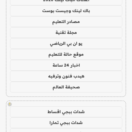
باك لينك وجيست بوست
مصادر التعليم
مجلة تقنية
يو ان بي الرياضي
موقع حالة للتعليم
اخبار 24 ساعة
هيدب فنون وترفيه
صحيفة العالم
!
شدات ببجي اقساط
شدات ببجي تمارا