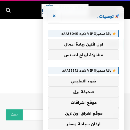
×
توصيات :
الرئيسية
»
بكبار
باقة متميزة VIP (كود: AA38045):
بكبار
اول اثنين ريادة اعمال
مشاركة ارباح ادسنس
باقة متميزة VIP (كود: AA35872):
ضوء التعليمي
صحيفة برق
موقع اشراقات
موقع اشراق اون لاين
اركان سياحة وسفر