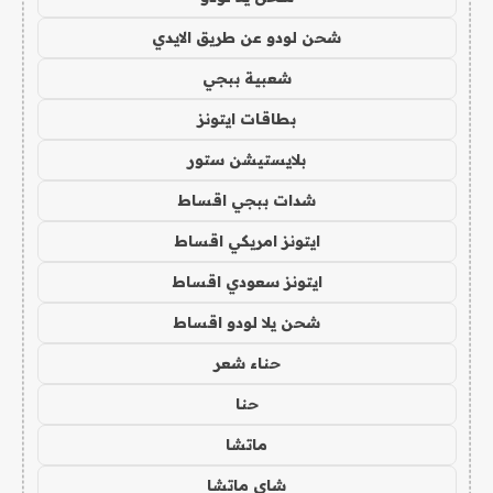
شحن لودو عن طريق الايدي
شعبية ببجي
بطاقات ايتونز
بلايستيشن ستور
شدات ببجي اقساط
ايتونز امريكي اقساط
ايتونز سعودي اقساط
شحن يلا لودو اقساط
حناء شعر
حنا
ماتشا
شاي ماتشا