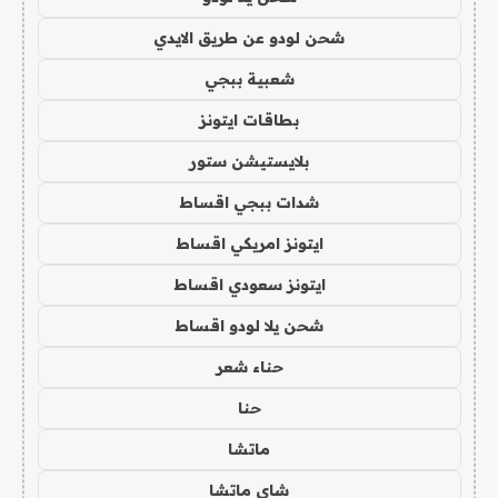
شحن لودو عن طريق الايدي
شعبية ببجي
بطاقات ايتونز
بلايستيشن ستور
شدات ببجي اقساط
ايتونز امريكي اقساط
ايتونز سعودي اقساط
شحن يلا لودو اقساط
حناء شعر
حنا
ماتشا
شاي ماتشا