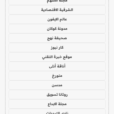
مجلة الاسهم
الشرقية الاقتصادية
عالم الايفون
مدونة كوكان
صحيفة نهج
كار نيوز
موقع خبرة التقني
أناقة أنثى
متورخ
مدسن
روتانا تسويق
مجلة الابداع
نادي الترددات