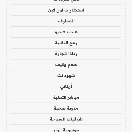
استشارات اون لاين
المعارف
هيدب فيديو
رمح التقنية
رذاذ التجارة
طعم وكيف
شهود نت
أركاني
مباشر التقنية
مدونة صحبة
شرقيات السياحة
موسوعة انوار