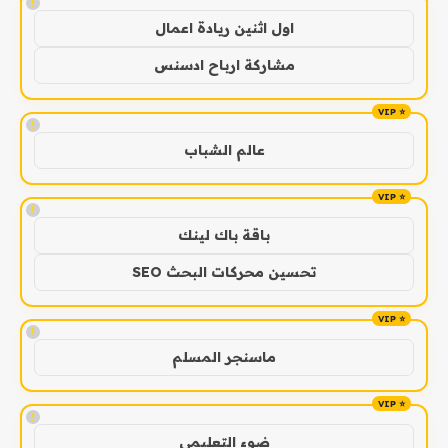
!
اول اثنين ريادة اعمال
مشاركة ارباح ادسنس
!
عالم الشباب
!
باقة باك لينك
تحسين محركات البحث SEO
!
ماسنجر المسلم
!
ضوء التعليمي