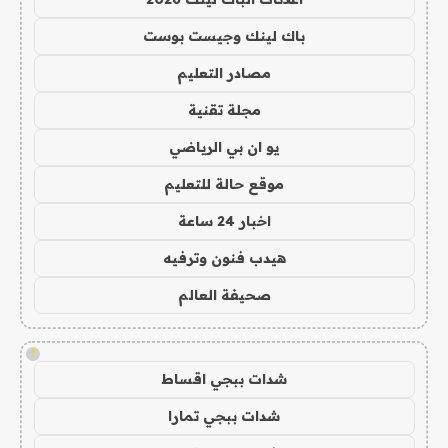
باك لينك وجيست بوست
مصادر التعليم
مجلة تقنية
يو ان بي الرياضي
موقع حالة للتعليم
اخبار 24 ساعة
هيدب فنون وترفيه
صحيفة العالم
!
شدات ببجي اقساط
شدات ببجي تمارا