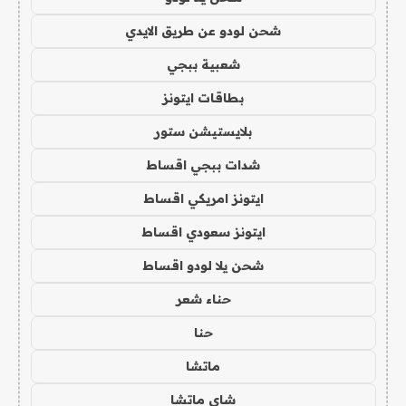
شحن لودو عن طريق الايدي
شعبية ببجي
بطاقات ايتونز
بلايستيشن ستور
شدات ببجي اقساط
ايتونز امريكي اقساط
ايتونز سعودي اقساط
شحن يلا لودو اقساط
حناء شعر
حنا
ماتشا
شاي ماتشا