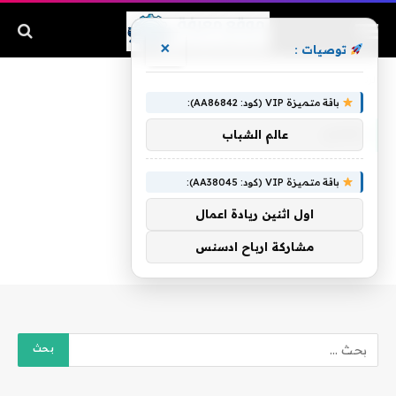
×
توصيات :
الرئيسية
»
بلندن
باقة متميزة VIP (كود: AA86842):
بلندن
عالم الشباب
باقة متميزة VIP (كود: AA38045):
اول اثنين ريادة اعمال
مشاركة ارباح ادسنس