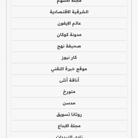
مجلة الاسهم
الشرقية الاقتصادية
عالم الايفون
مدونة كوكان
صحيفة نهج
كار نيوز
موقع خبرة التقني
أناقة أنثى
متورخ
مدسن
روتانا تسويق
مجلة الابداع
نادي الترددات