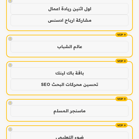
!
اول اثنين ريادة اعمال
مشاركة ارباح ادسنس
!
عالم الشباب
!
باقة باك لينك
تحسين محركات البحث SEO
!
ماسنجر المسلم
!
ضوء التعليمي