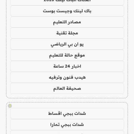
باك لينك وجيست بوست
مصادر التعليم
مجلة تقنية
يو ان بي الرياضي
موقع حالة للتعليم
اخبار 24 ساعة
هيدب فنون وترفيه
صحيفة العالم
!
شدات ببجي اقساط
شدات ببجي تمارا