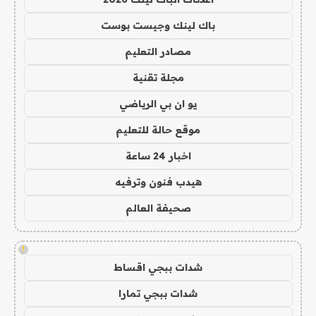
باك لينك وجيست بوست
مصادر التعليم
مجلة تقنية
يو ان بي الرياضي
موقع حالة للتعليم
اخبار 24 ساعة
هيدب فنون وترفيه
صحيفة العالم
!
شدات ببجي اقساط
شدات ببجي تمارا