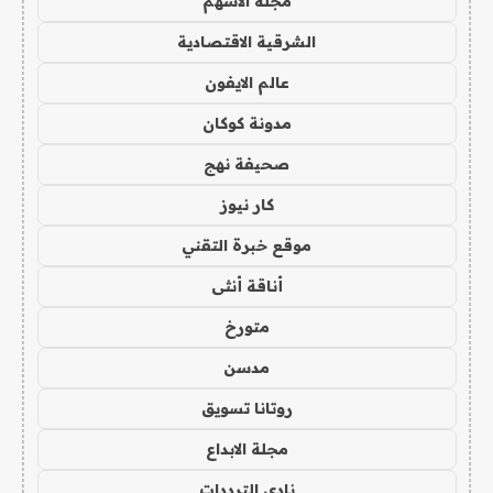
مجلة الاسهم
الشرقية الاقتصادية
عالم الايفون
مدونة كوكان
صحيفة نهج
كار نيوز
موقع خبرة التقني
أناقة أنثى
متورخ
مدسن
روتانا تسويق
مجلة الابداع
نادي الترددات