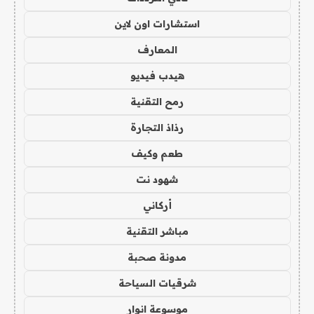
استشارات اون لاين
المعارف
هيدب فيديو
رمح التقنية
رذاذ التجارة
طعم وكيف
شهود نت
أركاني
مباشر التقنية
مدونة صحبة
شرقيات السياحة
موسوعة انوار