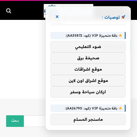
×
توصيات :
الرئيسية
»
بمدرسته
باقة متميزة VIP (كود: AA35872):
بمدرسته
ضوء التعليمي
صحيفة برق
موقع اشراقات
موقع اشراق اون لاين
اركان سياحة وسفر
باقة متميزة VIP (كود: AA26790):
ماسنجر المسلم