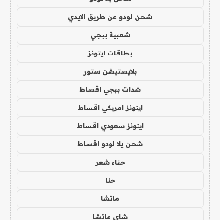
شحن لودو عن طريق الايدي
شعبية ببجي
بطاقات ايتونز
بلايستيشن ستور
شدات ببجي اقساط
ايتونز امريكي اقساط
ايتونز سعودي اقساط
شحن يلا لودو اقساط
حناء شعر
حنا
ماتشا
شاي ماتشا