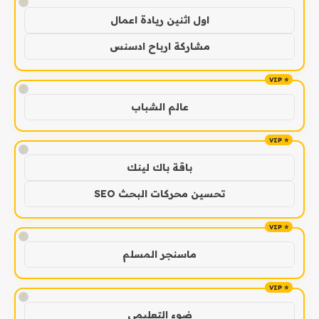
!
اول اثنين ريادة اعمال
مشاركة ارباح ادسنس
!
عالم الشباب
!
باقة باك لينك
تحسين محركات البحث SEO
!
ماسنجر المسلم
!
ضوء التعليمي