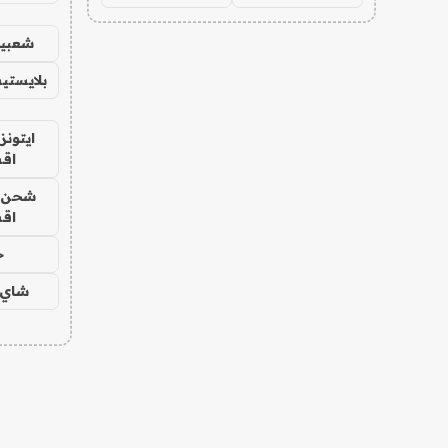
شعبية
بلايستي
ايتونز
اق
شحن يل
اق
ح
شاي 