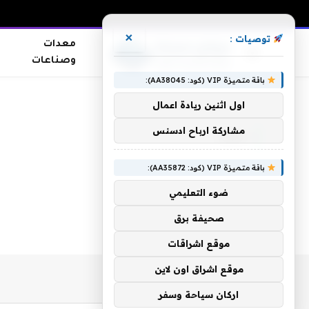
×
توصيات :
معدات
وصناعات
باقة متميزة VIP (كود: AA38045):
الرئيسية
»
بمواد
اول اثنين ريادة اعمال
مشاركة ارباح ادسنس
بمواد
باقة متميزة VIP (كود: AA35872):
ضوء التعليمي
صحيفة برق
موقع اشراقات
موقع اشراق اون لاين
اركان سياحة وسفر