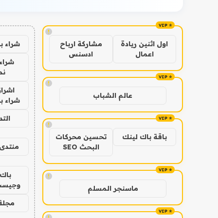
!
شراء ب
اول اثنين ريادة
مشاركة ارباح
اعمال
ادسنس
شراء 
نص
!
اشراق
عالم الشباب
شراء با
الت
!
باقة باك لينك
تحسين محركات
منتدى 
البحث SEO
باك 
!
وجيست
ماسنجر المسلم
مجلة 
!