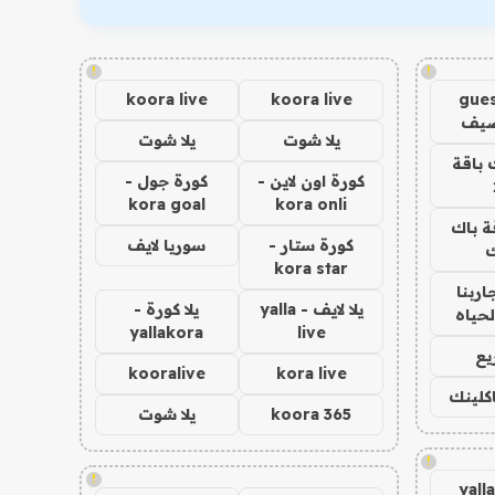
!
!
koora live
koora live
gues
ضيف
يلا شوت
يلا شوت
 باقة
كورة اون لاين -
كورة جول -
kora goal
kora onli
ة باك
كورة ستار -
سوريا لايف
ك
kora star
اربنا
يلا لايف - yalla
يلا كورة -
لحياه
yallakora
live
يع
kooralive
kora live
اكلينك
koora 365
يلا شوت
!
!
yall