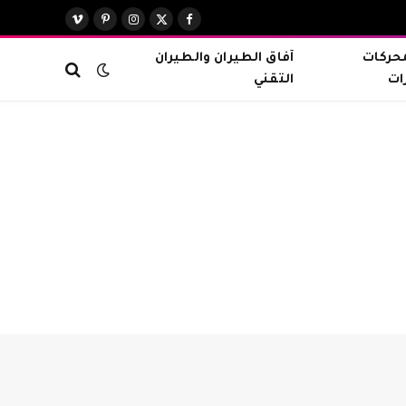
X
فيسبوك
الانستغرام
بينتيريست
فيميو
(Twitter)
محركات
آفاق الطيران والطيران
ات
التقني