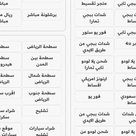
جي تابي
متجر تقسيط
مباش
 ببجي
شدات ببجي
برشلونة مباشر
ريال م
ساط
تمارا
مباش
جي تابي
فور يو ستور
4u
شدات ببجي عن
سطحة الرياض
سطح
طريق الايدي
سطحة بين
سطح
ا لودو
شحن يلا لودو
المدن
هيدرو
ساط
تابي تمارا
سطحة شمال
سطحة 
 ببجي
ايتونز امريكي
الرياض
الري
ساط
اقساط
سطحة جنوب
اقرب س
 سعودي
فور يو
الرياض
ساط
تشليح
شراء سي
شدات
شدات ببجي عن
سكرا
جي
طريق الايدي
شراء سيارات
موقع ش
ا لودو
شحن لودو عن
تشليح
سيارات 