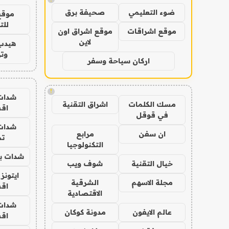
ضوء التعليمي
صحيفة برق
موقع
للت
موقع اشراقات
موقع اشراق اون
لاين
هيدب
وتر
اركان سياحة وسفر
!
شدات
مسك الكلمات
اشراق التقنية
اق
في قوقل
شدات
ان سفن
مرابع
تم
التكنولوجيا
شدات بب
خيال التقنية
شوف ويب
ايتونز
مجلة الاسهم
الشرقية
اق
الاقتصادية
شدات
عالم الايفون
مدونة كوكان
اق