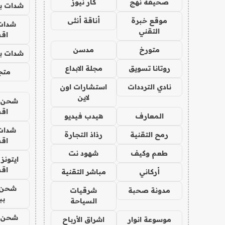
صحيفة نهج
كار نيوز
شدات بب
موقع خبرة
أناقة أنثى
شدات
التقني
اق
متورخ
مدسن
شدات بب
روتانا تسويق
مجلة الابداع
متجر 
نادي الترددات
استشارات اون
لاين
شحن يل
اق
المعارف
هيدب فيديو
شدات
رمح التقنية
رذاذ التجارة
اق
طعم وكيف
شهود نت
ايتونز
اق
أركاني
مباشر التقنية
شحن 
مدونة صحبة
شرقيات
بب
السياحة
شحن يل
موسوعة انوار
اشراق الأرباح