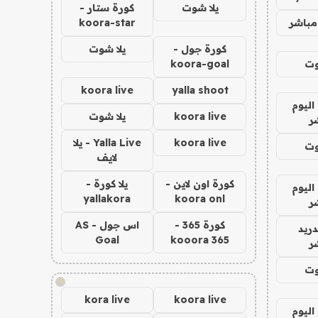
يلا شوت
كورة ستار -
مباشر
koora-star
كورة جول -
يلا شوت
وت
koora-goal
koora live
yalla shoot
اليوم
koora live
يلا شوت
ر
koora live
Yalla Live - يلا
وت
لايف
كورة اون لاين -
يلا كورة -
اليوم
yallakora
koora onl
ر
كورة 365 -
اس جول - AS
دريد
Goal
kooora 365
ر
وت
!
kora live
koora live
اليوم