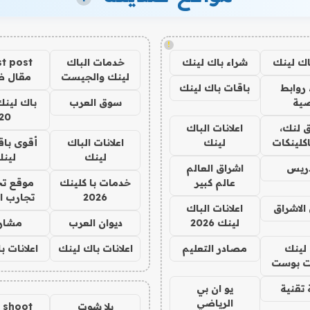
!
اك لينك
شراء باك لينك
خدمات الباك
t post
لينك والجيست
مقال 
روابط
باقات باك لينك
ية
سوق العرب
باك لينك
20
 لنك،
اعلانات الباك
كلينكات
لينك
اعلانات الباك
أقوى باق
لينك
لين
دريس
اشراق العالم
عالم كبير
خدمات با كلينك
موقع تج
2026
تجارب ا
الاشراق
اعلانات الباك
لينك 2026
ديوان العرب
مشار
لينك
مصادر التعليم
اعلانات باك لينك
اعلانات ب
 بوست
تقنية
يو ان بي
الرياضي
يلا شوت
a shoot