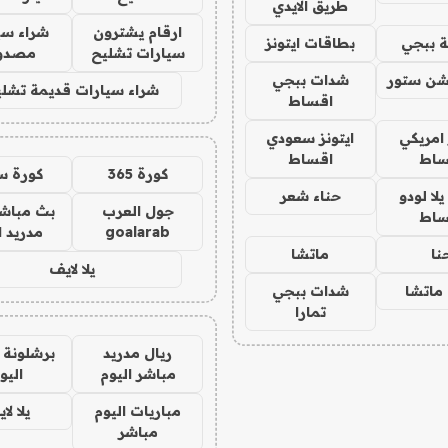
طريق الايدي
ارقام يشترون
شراء سي
 ببجي
بطاقات ايتونز
سيارات تشليح
مصدو
شن ستور
شدات ببجي
شراء سيارات قديمة تشلي
اقساط
 امريكي
ايتونز سعودي
ساط
اقساط
كورة 365
كورة س
ا لودو
حناء شعر
جول العرب
بث مباشر
ساط
goalarab
مدريد ا
نا
ماتشا
يلا لايف
ماتشا
شدات ببجي
تمارا
ريال مدريد
برشلونة 
مباشر اليوم
اليو
مباريات اليوم
يلا لا
مباشر