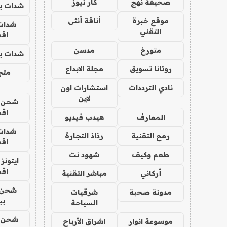
صحيفة نهج
كار نيوز
شدات بب
موقع خبرة
أناقة أنثى
شدات
التقني
اق
متورخ
مدسن
شدات بب
روتانا تسويق
مجلة الابداع
متجر 
نادي الترددات
استشارات اون
لاين
شحن يل
اق
المعارف
هيدب فيديو
شدات
رمح التقنية
رذاذ التجارة
اق
طعم وكيف
شهود نت
ايتونز
اق
أركاني
مباشر التقنية
شحن 
مدونة صحبة
شرقيات
بب
السياحة
شحن يل
موسوعة انوار
اشراق الأرباح