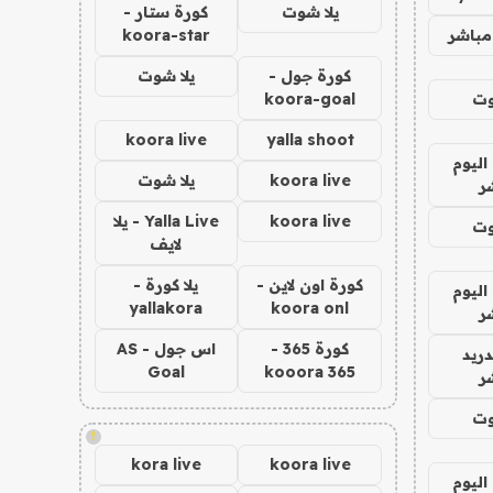
يلا شوت
كورة ستار -
مباشر
koora-star
كورة جول -
يلا شوت
وت
koora-goal
koora live
yalla shoot
اليوم
koora live
يلا شوت
ر
koora live
Yalla Live - يلا
وت
لايف
كورة اون لاين -
يلا كورة -
اليوم
yallakora
koora onl
ر
كورة 365 -
اس جول - AS
دريد
Goal
kooora 365
ر
وت
!
kora live
koora live
اليوم