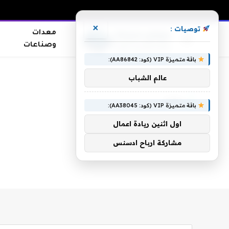
×
توصيات :
معدات
وصناعات
باقة متميزة VIP (كود: AA86842):
الرئيسية
»
بنات
عالم الشباب
بنات
باقة متميزة VIP (كود: AA38045):
اول اثنين ريادة اعمال
مشاركة ارباح ادسنس