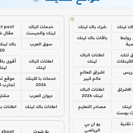
!
اك لينك
شراء باك لينك
خدمات الباك
t post
لينك والجيست
مقال 
روابط
باقات باك لينك
ية
سوق العرب
باك لينك
20
 لنك،
اعلانات الباك
كلينكات
لينك
اعلانات الباك
أقوى باق
لينك
لين
دريس
اشراق العالم
عالم كبير
خدمات با كلينك
موقع تج
2026
تجارب ا
الاشراق
اعلانات الباك
لينك 2026
ديوان العرب
مشار
لينك
مصادر التعليم
اعلانات باك لينك
اعلانات ب
 بوست
تقنية
يو ان بي
الرياضي
يلا شوت
a shoot