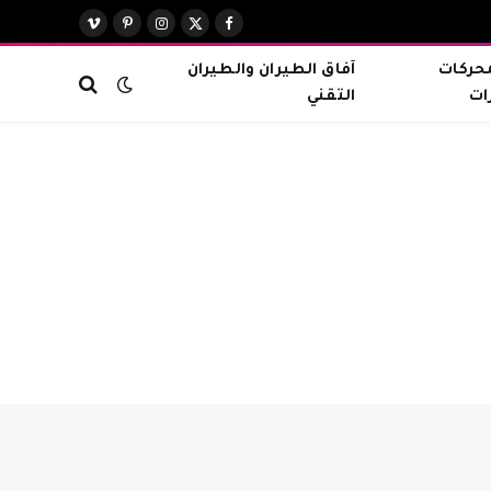
X
فيسبوك
الانستغرام
بينتيريست
فيميو
(Twitter)
محركات
آفاق الطيران والطيران
ات
التقني