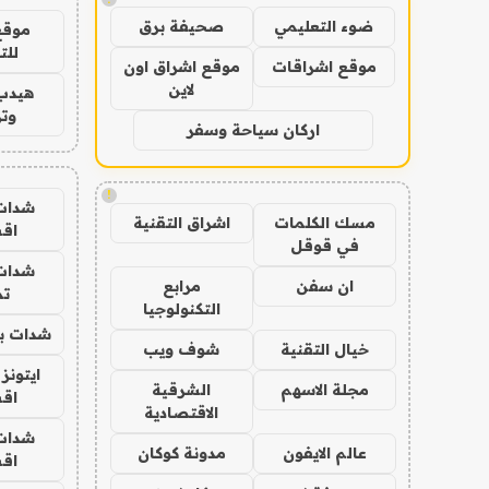
ضوء التعليمي
صحيفة برق
موقع
للت
موقع اشراقات
موقع اشراق اون
لاين
هيدب
وتر
اركان سياحة وسفر
!
شدات
مسك الكلمات
اشراق التقنية
اق
في قوقل
شدات
ان سفن
مرابع
تم
التكنولوجيا
شدات بب
خيال التقنية
شوف ويب
ايتونز
مجلة الاسهم
الشرقية
اق
الاقتصادية
شدات
عالم الايفون
مدونة كوكان
اق