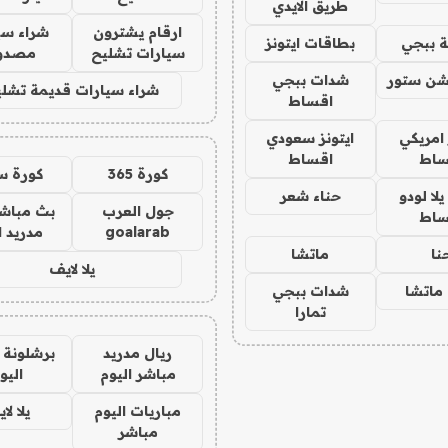
طريق الايدي
ارقام يشترون
شراء سي
 ببجي
بطاقات ايتونز
سيارات تشليح
مصدو
شن ستور
شدات ببجي
شراء سيارات قديمة تشلي
اقساط
 امريكي
ايتونز سعودي
ساط
اقساط
كورة 365
كورة س
ا لودو
حناء شعر
جول العرب
بث مباشر
ساط
goalarab
مدريد ا
نا
ماتشا
يلا لايف
ماتشا
شدات ببجي
تمارا
ريال مدريد
برشلونة 
مباشر اليوم
اليو
مباريات اليوم
يلا لا
مباشر