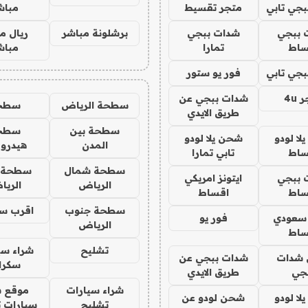
جي تابي
متجر تقسيط
مباش
 ببجي
شدات ببجي
برشلونة مباشر
ريال م
ساط
تمارا
مباش
جي تابي
فور يو ستور
4u
شدات ببجي عن
سطحة الرياض
سطح
طريق الايدي
سطحة بين
سطح
ا لودو
شحن يلا لودو
المدن
هيدرو
ساط
تابي تمارا
سطحة شمال
سطحة 
 ببجي
ايتونز امريكي
الرياض
الري
ساط
اقساط
سطحة جنوب
اقرب س
 سعودي
فور يو
الرياض
ساط
تشليح
شراء سي
شدات
شدات ببجي عن
سكرا
جي
طريق الايدي
شراء سيارات
موقع ش
ا لودو
شحن لودو عن
تشليح
سيارات 