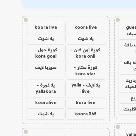
!
!
koora live
koora live
gues
ضيف
يلا شوت
يلا شوت
 باقة
كورة اون لاين -
كورة جول -
kora goal
kora onli
ة باك
كورة ستار -
سوريا لايف
ك
kora star
اربنا
يلا لايف - yalla
يلا كورة -
لحياه
yallakora
live
يع
kooralive
kora live
اكلينك
koora 365
يلا شوت
!
!
yall