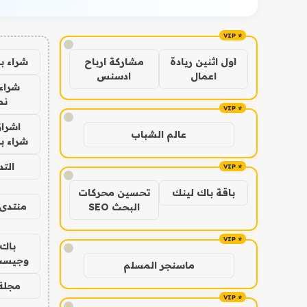
!
شراء ب
اول اثنين ريادة
مشاركة ارباح
اعمال
ادسنس
شراء 
نص
!
اشراق
عالم الشباب
شراء با
الت
!
باقة باك لينك
تحسين محركات
منتدى 
البحث SEO
باك 
!
وجيست
ماسنجر المسلم
مجلة 
!