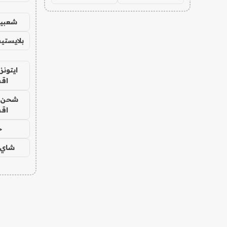
شعبية
بلايستي
ايتونز
اق
شحن يل
اق
ح
شاي 