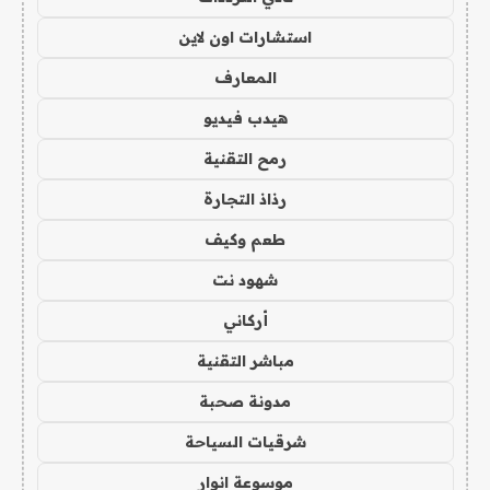
استشارات اون لاين
المعارف
هيدب فيديو
رمح التقنية
رذاذ التجارة
طعم وكيف
شهود نت
أركاني
مباشر التقنية
مدونة صحبة
شرقيات السياحة
موسوعة انوار