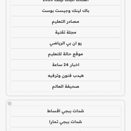
باك لينك وجيست بوست
مصادر التعليم
مجلة تقنية
يو ان بي الرياضي
موقع حالة للتعليم
اخبار 24 ساعة
هيدب فنون وترفيه
صحيفة العالم
!
شدات ببجي اقساط
شدات ببجي تمارا