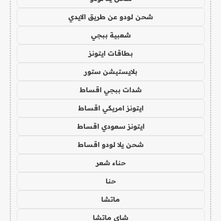
شحن لودو عن طريق الايدي
شعبية ببجي
بطاقات ايتونز
بلايستيشن ستور
شدات ببجي اقساط
ايتونز امريكي اقساط
ايتونز سعودي اقساط
شحن يلا لودو اقساط
حناء شعر
حنا
ماتشا
شاي ماتشا