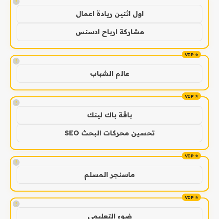
!
اول اثنين ريادة اعمال
مشاركة ارباح ادسنس
!
عالم الشباب
!
باقة باك لينك
تحسين محركات البحث SEO
!
ماسنجر المسلم
!
ضوء التعليمي