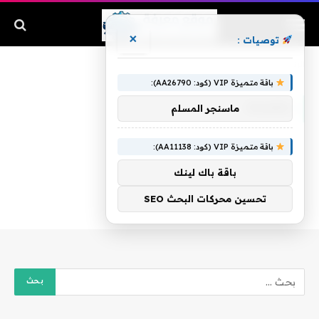
×
توصيات :
الرئيسية
»
بنفسك
باقة متميزة VIP (كود: AA26790):
بنفسك
ماسنجر المسلم
باقة متميزة VIP (كود: AA11138):
باقة باك لينك
تحسين محركات البحث SEO