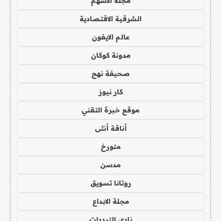
مجلة الاسهم
الشرقية الاقتصادية
عالم الايفون
مدونة كوكان
صحيفة نهج
كار نيوز
موقع خبرة التقني
أناقة أنثى
متورخ
مدسن
روتانا تسويق
مجلة الابداع
نادي الترددات