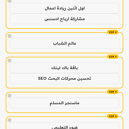
!
اول اثنين ريادة اعمال
مشاركة ارباح ادسنس
!
عالم الشباب
!
باقة باك لينك
تحسين محركات البحث SEO
!
ماسنجر المسلم
!
ضوء التعليمي