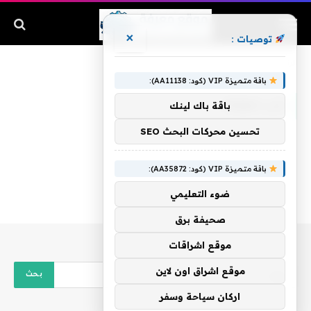
×
توصيات :
الرئيسية
»
بنى سويف
باقة متميزة VIP (كود: AA11138):
بنى سويف
باقة باك لينك
تحسين محركات البحث SEO
باقة متميزة VIP (كود: AA35872):
ضوء التعليمي
صحيفة برق
موقع اشراقات
موقع اشراق اون لاين
اركان سياحة وسفر