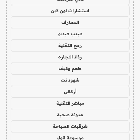
استشارات اون لاين
المعارف
هيدب فيديو
رمح التقنية
رذاذ التجارة
طعم وكيف
شهود نت
أركاني
مباشر التقنية
مدونة صحبة
شرقيات السياحة
موسوعة انوار