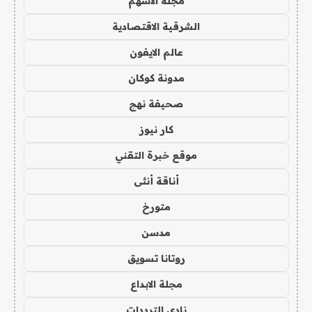
مجلة الاسهم
الشرقية الاقتصادية
عالم الايفون
مدونة كوكان
صحيفة نهج
كار نيوز
موقع خبرة التقني
أناقة أنثى
متورخ
مدسن
روتانا تسويق
مجلة الابداع
نادي الترددات