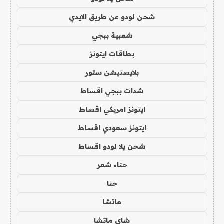
شحن لودو عن طريق الايدي
شعبية ببجي
بطاقات ايتونز
بلايستيشن ستور
شدات ببجي اقساط
ايتونز امريكي اقساط
ايتونز سعودي اقساط
شحن يلا لودو اقساط
حناء شعر
حنا
ماتشا
شاي ماتشا