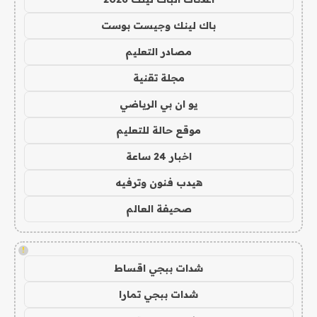
باك لينك وجيست بوست
مصادر التعليم
مجلة تقنية
يو ان بي الرياضي
موقع حالة للتعليم
اخبار 24 ساعة
هيدب فنون وترفيه
صحيفة العالم
!
شدات ببجي اقساط
شدات ببجي تمارا