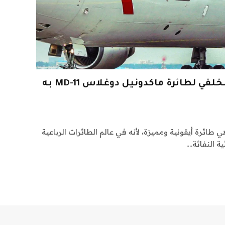
هل صحيح أن المحرك الخلفي لطائرة ماكدونيل دوغلاس MD-11 به
 ماكدونيل دوغلاس إم دي-11 هي طائرة أيقونية ومميزة، لأنه في عالم الطائرات الرباعية
ية النفاثة.…