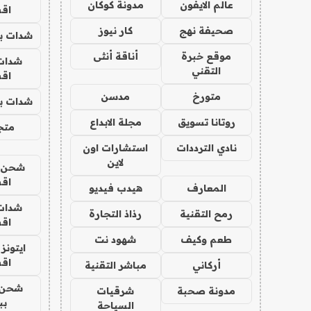
عالم الايفون
مدونة كوكان
اق
صحيفة نهج
كار نيوز
شدات بب
موقع خبرة
أناقة أنثى
شدات
التقني
اق
متورخ
مدسن
شدات بب
روتانا تسويق
مجلة الابداع
متجر 
نادي الترددات
استشارات اون
لاين
شحن يل
اق
المعارف
هيدب فيديو
شدات
رمح التقنية
رذاذ التجارة
اق
طعم وكيف
شهود نت
ايتونز
اق
أركاني
مباشر التقنية
شحن 
مدونة صحبة
شرقيات
بب
السياحة