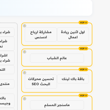
!
شراء ب
اول اثنين ريادة
مشاركة ارباح
اعمال
ادسنس
شراء 
نص
!
اشراق
عالم الشباب
شراء با
الت
!
باقة باك لينك
تحسين محركات
منتدى 
البحث SEO
باك 
!
وجيست
ماسنجر المسلم