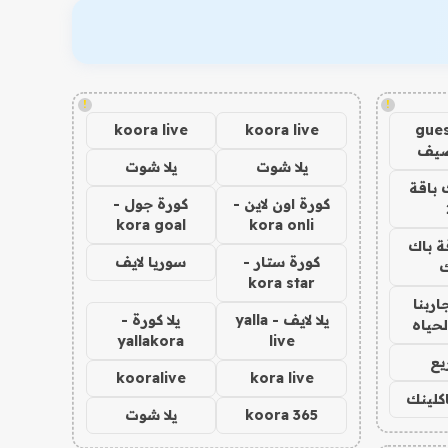
!
!
koora live
koora live
gues
ضيف
يلا شوت
يلا شوت
 باقة
كورة اون لاين -
كورة جول -
kora goal
kora onli
ة باك
كورة ستار -
سوريا لايف
ك
kora star
اربنا
يلا لايف - yalla
يلا كورة -
لحياه
yallakora
live
يع
kooralive
kora live
اكلينك
koora 365
يلا شوت