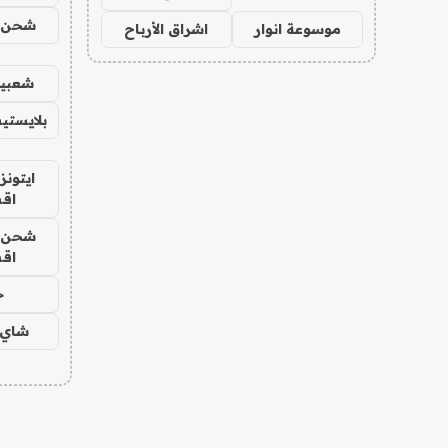
شحن يل
موسوعة انوار
اشراق الأرباح
شعبية
بلايستي
ايتونز
اق
شحن يل
اق
ح
شاي 