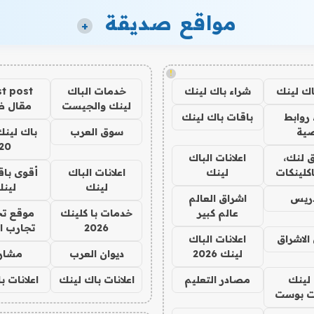
مواقع صديقة
+
!
اك لينك
شراء باك لينك
خدمات الباك
t post
لينك والجيست
مقال 
روابط
باقات باك لينك
ية
سوق العرب
باك لينك
20
 لنك،
اعلانات الباك
كلينكات
لينك
اعلانات الباك
أقوى باق
لينك
لين
دريس
اشراق العالم
عالم كبير
خدمات با كلينك
موقع تج
2026
تجارب ا
الاشراق
اعلانات الباك
لينك 2026
ديوان العرب
مشار
لينك
مصادر التعليم
اعلانات باك لينك
اعلانات ب
 بوست