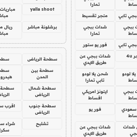
ساط
تمارا
yalla shoot
مباريات 
جي تابي
متجر تقسيط
مباش
 ببجي
شدات ببجي
برشلونة مباشر
ريال م
ساط
تمارا
مباش
جي تابي
فور يو ستور
4u
شدات ببجي عن
سطحة الرياض
سطح
طريق الايدي
سطحة بين
سطح
ا لودو
شحن يلا لودو
المدن
هيدرو
ساط
تابي تمارا
سطحة شمال
سطحة 
 ببجي
ايتونز امريكي
الرياض
الري
ساط
اقساط
سطحة جنوب
اقرب س
 سعودي
فور يو
الرياض
ساط
تشليح
شراء سي
شدات
شدات ببجي عن
سكرا
جي
طريق الايدي