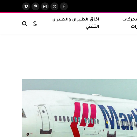
X
فيسبوك
الانستغرام
بينتيريست
فيميو
(Twitter)
محركات
آفاق الطيران والطيران
ات
التقني