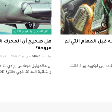
آفاق الطيران والطيران التقني
U-2 Dragon Lady القيام به قبل المهام التي لم
مروحة؟
بواسطة
admin
يونيو 23, 2026
0
لقد كتب Simple Flying بالفعل عن كيفية خليفة الجيل القادم إلى لوكهيد يو-2 كانت
ال
والثنائية النفاثة، فهي طائرة ثلاث