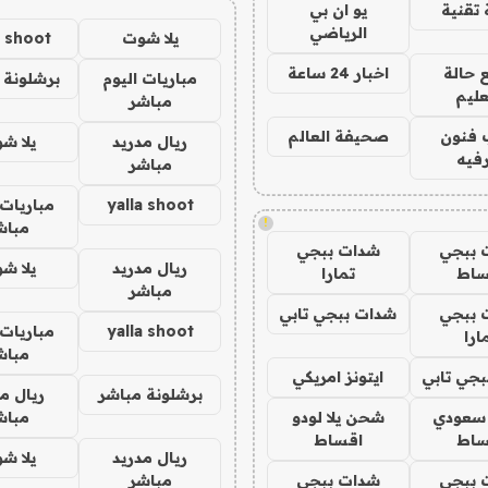
تقنية
يو ان بي
الرياضي
يلا شوت
a shoot
 حالة
اخبار 24 ساعة
مباريات اليوم
برشلونة 
عليم
مباشر
 فنون
صحيفة العالم
ريال مدريد
يلا ش
فيه
مباشر
yalla shoot
مباريات 
!
مباش
 ببجي
شدات ببجي
ريال مدريد
يلا ش
ساط
تمارا
مباشر
 ببجي
شدات ببجي تابي
yalla shoot
مباريات 
ارا
مباش
جي تابي
ايتونز امريكي
برشلونة مباشر
ريال م
 سعودي
شحن يلا لودو
مباش
ساط
اقساط
ريال مدريد
يلا ش
 ببجي
شدات ببجي
مباشر