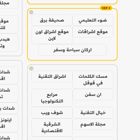
مجلة 
!
ضوء التعليمي
صحيفة برق
موقع
للت
موقع اشراقات
موقع اشراق اون
لاين
هيدب
وتر
اركان سياحة وسفر
!
شدات
مسك الكلمات
اشراق التقنية
اق
في قوقل
شدات
ان سفن
مرابع
تم
التكنولوجيا
شدات بب
خيال التقنية
شوف ويب
ايتونز
مجلة الاسهم
الشرقية
اق
الاقتصادية
شدات