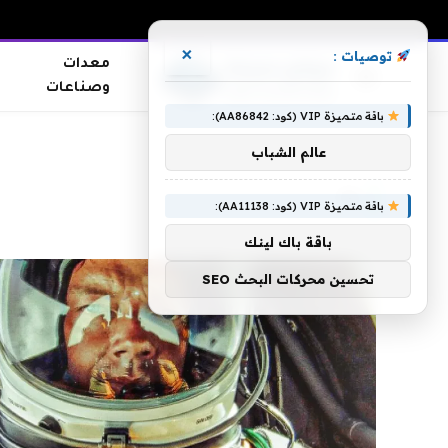
×
توصيات :
معدات
وصناعات
باقة متميزة VIP (كود: AA86842):
الرئيسية
»
به
عالم الشباب
به
باقة متميزة VIP (كود: AA11138):
باقة باك لينك
تحسين محركات البحث SEO