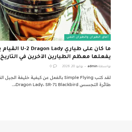
آفاق الطيران والطيران التقني
ما كان على طياري 
يفعلها معظم الطيارين الآخرين في التاريخ
بواسطة
admin
يوليو 20, 2026
0
طائرة التجسس Dragon Lady، SR-71 Blackbird،…