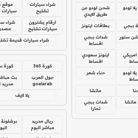
شراء سيارات
موقع ش
ا لودو
شحن لودو عن
تشليح
سيارات 
طريق الايدي
ارقام يشترون
شراء سي
 ببجي
بطاقات ايتونز
سيارات تشليح
مصدو
شن ستور
شدات ببجي
شراء سيارات قديمة تشلي
اقساط
 امريكي
ايتونز سعودي
ساط
اقساط
كورة 365
كورة س
ا لودو
حناء شعر
جول العرب
بث مباشر
ساط
goalarab
مدريد ا
نا
ماتشا
يلا لايف
ماتشا
شدات ببجي
تمارا
ريال مدريد
برشلونة 
مباشر اليوم
اليو