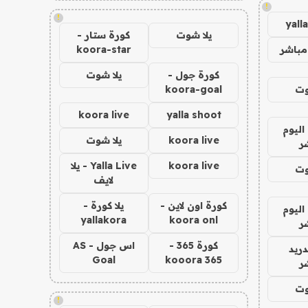
!
!
yall
يلا شوت
كورة ستار -
مباشر
koora-star
كورة جول -
يلا شوت
وت
koora-goal
koora live
yalla shoot
اليوم
koora live
يلا شوت
ر
koora live
Yalla Live - يلا
وت
لايف
كورة اون لاين -
يلا كورة -
اليوم
yallakora
koora onl
ر
كورة 365 -
اس جول - AS
دريد
Goal
kooora 365
ر
وت
!