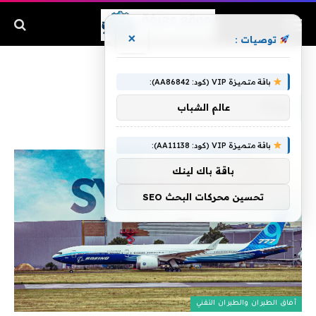
×
توصيات :
الرئيسية
»
بوابة
باقة متميزة VIP (كود: AA86842):
بوابة
عالم الشباب
باقة متميزة VIP (كود: AA11138):
باقة باك لينك
تحسين محركات البحث SEO
آفاق الطيران والطيران التقني