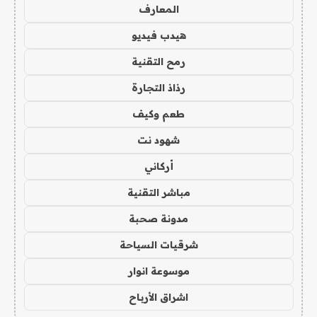
المعارف
هيدب فيديو
رمح التقنية
رذاذ التجارة
طعم وكيف
شهود نت
أركاني
مباشر التقنية
مدونة صحبة
شرقيات السياحة
موسوعة انوار
اشراق الأرباح