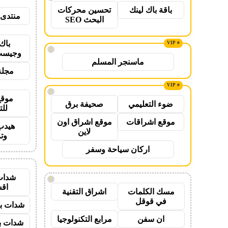
باقة باك لينك
تحسين محركات
منتدى 
البحث SEO
باك
!
وجيست
ماسنجر المسلم
مجلة
!
موقع
ضوء التعليمي
صحيفة برق
للت
موقع اشراقات
موقع اشراق اون
هيدب
لاين
وت
اركان سياحة وسفر
شدات
!
اق
مسك الكلمات
اشراق التقنية
في قوقل
شدات بب
ان سفن
مرابع التكنولوجيا
شدات بب