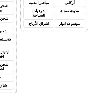
أركاني
مباشر التقنية
شحن 
بب
مدونة صحبة
شرقيات
السياحة
شحن ي
موسوعة انوار
اشراق الأرباح
شعبية
بلايستي
ايتونز
اق
شحن ي
اق
ح
شاي 