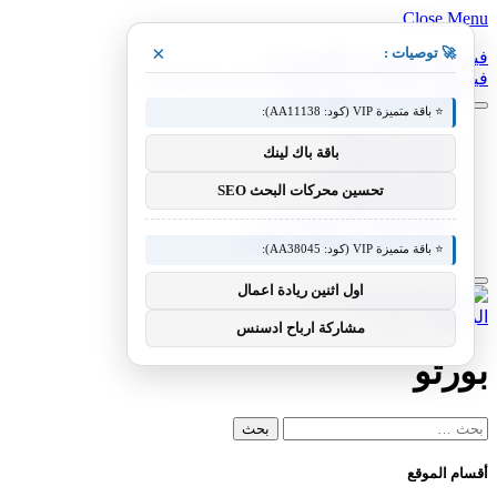
Close Menu
×
🚀 توصيات :
فيسبوك
X (Twitter)
الانستغرام
فيسبوك
X (Twitter)
الانستغرام
بينتيريست
فيميو
⭐ باقة متميزة VIP (كود: AA11138):
معدات وصناعات
باقة باك لينك
سيارات ومعدات
مختبر معرفة التقني
تحسين محركات البحث SEO
منوعات التقنية
عالم المحركات والسيارات
آفاق الطيران والطيران التقني
⭐ باقة متميزة VIP (كود: AA38045):
اول اثنين ريادة اعمال
الرئيسية
»
بورتو
مشاركة ارباح ادسنس
بورتو
البحث
عن:
أقسام الموقع