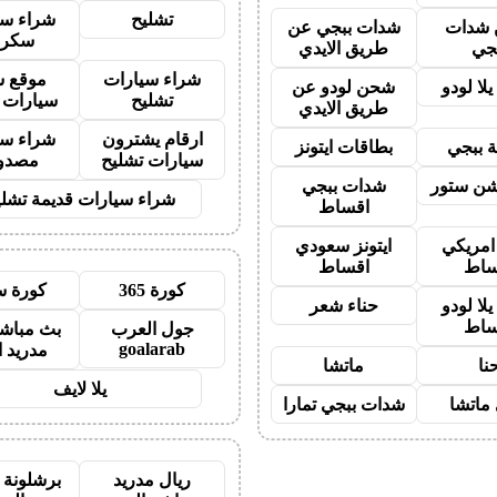
تشليح
شراء سي
شدات
شدات ببجي عن
سكرا
جي
طريق الايدي
شراء سيارات
موقع ش
لا لودو
شحن لودو عن
تشليح
سيارات 
طريق الايدي
ارقام يشترون
شراء سي
 ببجي
بطاقات ايتونز
سيارات تشليح
مصدو
شن ستور
شدات ببجي
شراء سيارات قديمة تشلي
اقساط
 امريكي
ايتونز سعودي
ساط
اقساط
كورة 365
كورة س
لا لودو
حناء شعر
ساط
جول العرب
بث مباشر
goalarab
مدريد ا
نا
ماتشا
يلا لايف
ماتشا
شدات ببجي تمارا
ريال مدريد
برشلونة 