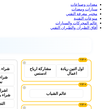
معدات وصناعات
سيارات ومعدات
مختبر معرفة التقني
منوعات التقنية
عالم المحركات والسيارات
آفاق الطيران والطيران التقني
!
شراء ب
اول اثنين ريادة
مشاركة ارباح
اعمال
ادسنس
شراء 
نص
!
اشراق
عالم الشباب
شراء ب
الت
!