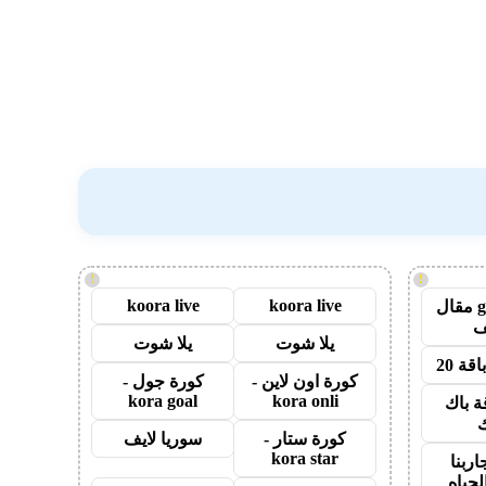
!
!
koora live
koora live
guest post مقال
يلا شوت
يلا شوت
قة 20
كورة اون لاين -
كورة جول -
kora goal
kora onli
ة باك
ك
كورة ستار -
سوريا لايف
kora star
اربنا
لحياه