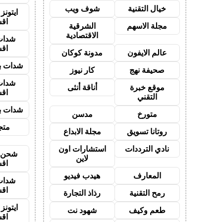
خيال التقنية
شوف ويب
ايتون
اق
مجلة الاسهم
الشرقية
الاقتصادية
شدات
اق
عالم الايفون
مدونة كوكان
شدات بب
صحيفة نهج
كار نيوز
شدات
موقع خبرة
أناقة أنثى
اق
التقني
شدات بب
متورخ
مدسن
متجر
روتانا تسويق
مجلة الابداع
نادي الترددات
استشارات اون
شحن ي
لاين
اق
المعارف
هيدب فيديو
شدات
اق
رمح التقنية
رذاذ التجارة
ايتون
طعم وكيف
شهود نت
اق