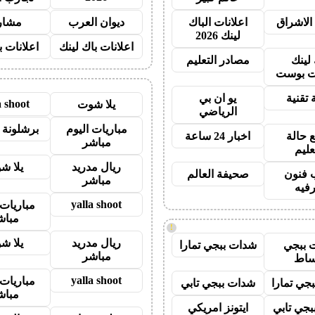
الاشراق
اعلانات الباك
ديوان العرب
مشار
لينك 2026
اعلانات باك لينك
اعلانات ب
 لينك
مصادر التعليم
 بوست
 تقنية
يو ان بي
a shoot
يلا شوت
الرياضي
مباريات اليوم
برشلونة 
 حالة
اخبار 24 ساعة
مباشر
عليم
ريال مدريد
يلا ش
 فنون
صحيفة العالم
مباشر
رفيه
yalla shoot
مباريات 
مباش
!
ريال مدريد
يلا ش
 ببجي
شدات ببجي تمارا
مباشر
ساط
yalla shoot
مباريات 
جي تمارا
شدات ببجي تابي
مباش
جي تابي
ايتونز امريكي