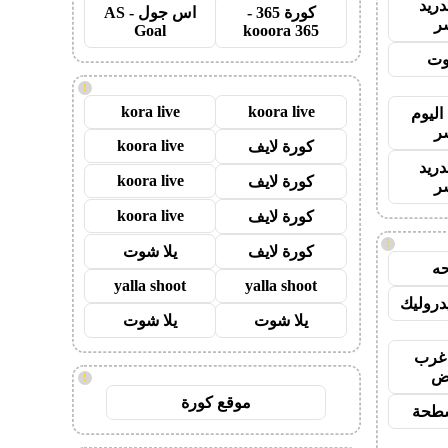
دريد
كورة 365 -
اس جول - AS
ر
Goal
kooora 365
وت
!
kora live
koora live
اليوم
ر
koora live
كورة لايف
دريد
koora live
كورة لايف
ر
koora live
كورة لايف
!
كورة لايف
يلا شوت
ه
yalla shoot
yalla shoot
روليك
يلا شوت
يلا شوت
غرب
اض
!
موقع كورة
طحة