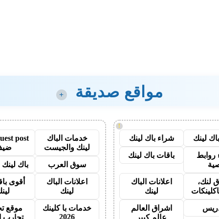
مواقع صديقة
+
!
اك لينك
شراء باك لينك
خدمات الباك
لينك والجيست
ضيف
روابط
باقات باك لينك
ية
سوق العرب
باك لينك با
 لنك،
اعلانات الباك
اعلانات الباك
أقوى باق
اكلينكات
لينك
لينك
لين
دريس
اشراق العالم
خدمات با كلينك
موقع تج
2026
عالم كبير
تجارب ا