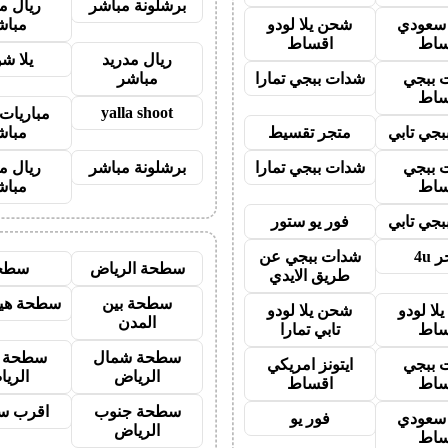
برشلونة مباشر
ريال م
ز سعودي
شحن يلا لودو
مباش
ساط
اقساط
ريال مدريد
يلا ش
 ببجي
شدات ببجي تمارا
مباشر
ساط
yalla shoot
مباريات 
جي تابي
متجر تقسيط
مباش
 ببجي
شدات ببجي تمارا
برشلونة مباشر
ريال م
ساط
مباش
جي تابي
فور يو ستور
 4u
شدات ببجي عن
سطحة الرياض
سطح
طريق الايدي
سطحة بين
سطحة هيد
لا لودو
شحن يلا لودو
المدن
ساط
تابي تمارا
سطحة شمال
سطحة 
 ببجي
ايتونز امريكي
الرياض
الري
ساط
اقساط
سطحة جنوب
اقرب س
ز سعودي
فور يو
الرياض
ساط