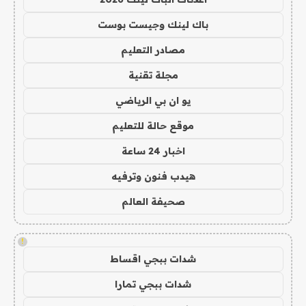
باك لينك وجيست بوست
مصادر التعليم
مجلة تقنية
يو ان بي الرياضي
موقع حالة للتعليم
اخبار 24 ساعة
هيدب فنون وترفيه
صحيفة العالم
!
شدات ببجي اقساط
شدات ببجي تمارا