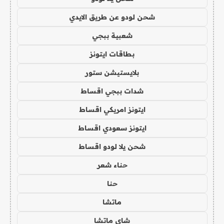
شحن لودو عن طريق الايدي
شعبية ببجي
بطاقات ايتونز
بلايستيشن ستور
شدات ببجي اقساط
ايتونز امريكي اقساط
ايتونز سعودي اقساط
شحن يلا لودو اقساط
حناء شعر
حنا
ماتشا
شاي ماتشا