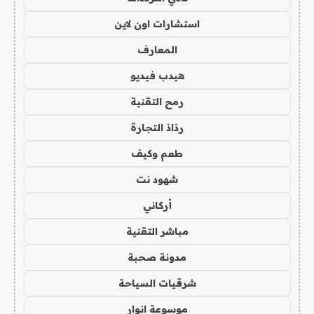
استشارات اون لاين
المعارف
هيدب فيديو
رمح التقنية
رذاذ التجارة
طعم وكيف
شهود نت
أركاني
مباشر التقنية
مدونة صحبة
شرقيات السياحة
موسوعة انوار