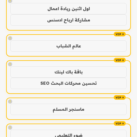
!
اول اثنين ريادة اعمال
مشاركة ارباح ادسنس
!
عالم الشباب
!
باقة باك لينك
تحسين محركات البحث SEO
!
ماسنجر المسلم
!
ضوء التعليمي