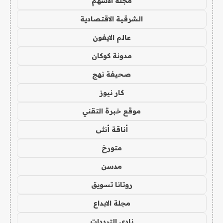
مجلة الاسهم
الشرقية الاقتصادية
عالم الايفون
مدونة كوكان
صحيفة نهج
كار نيوز
موقع خبرة التقني
أناقة أنثى
متورخ
مدسن
روتانا تسويق
مجلة الابداع
نادي الترددات