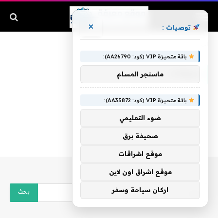
×
توصيات :
الرئيسية
»
بيبولات
باقة متميزة VIP (كود: AA26790):
بيبولات
ماسنجر المسلم
باقة متميزة VIP (كود: AA35872):
ضوء التعليمي
صحيفة برق
موقع اشراقات
موقع اشراق اون لاين
اركان سياحة وسفر