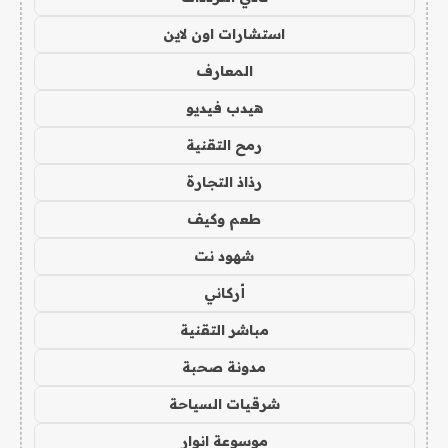
استشارات اون لاين
المعارف
هيدب فيديو
رمح التقنية
رذاذ التجارة
طعم وكيف
شهود نت
أركاني
مباشر التقنية
مدونة صحبة
شرقيات السياحة
موسوعة انوار