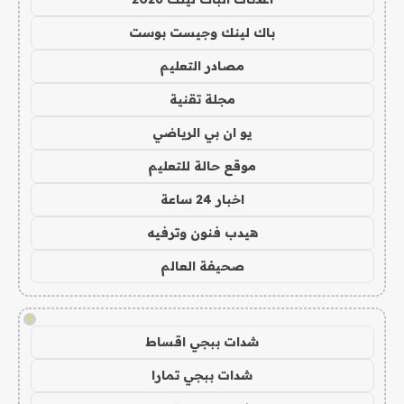
باك لينك وجيست بوست
مصادر التعليم
مجلة تقنية
يو ان بي الرياضي
موقع حالة للتعليم
اخبار 24 ساعة
هيدب فنون وترفيه
صحيفة العالم
!
شدات ببجي اقساط
شدات ببجي تمارا