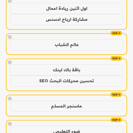
!
اول اثنين ريادة اعمال
مشاركة ارباح ادسنس
!
عالم الشباب
!
باقة باك لينك
تحسين محركات البحث SEO
!
ماسنجر المسلم
!
ضوء التعليمي