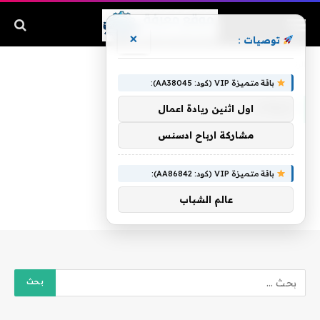
×
توصيات :
الرئيسية
»
تبعات
باقة متميزة VIP (كود: AA38045):
تبعات
اول اثنين ريادة اعمال
مشاركة ارباح ادسنس
باقة متميزة VIP (كود: AA86842):
عالم الشباب