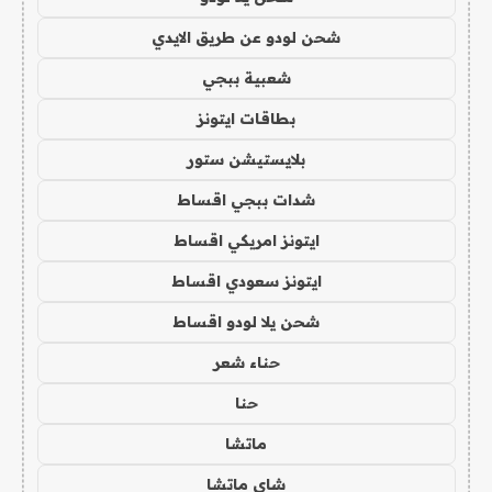
شحن لودو عن طريق الايدي
شعبية ببجي
بطاقات ايتونز
بلايستيشن ستور
شدات ببجي اقساط
ايتونز امريكي اقساط
ايتونز سعودي اقساط
شحن يلا لودو اقساط
حناء شعر
حنا
ماتشا
شاي ماتشا