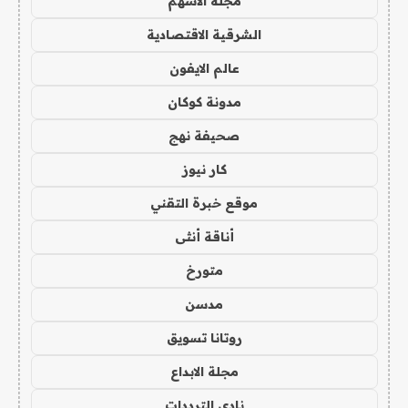
مجلة الاسهم
الشرقية الاقتصادية
عالم الايفون
مدونة كوكان
صحيفة نهج
كار نيوز
موقع خبرة التقني
أناقة أنثى
متورخ
مدسن
روتانا تسويق
مجلة الابداع
نادي الترددات