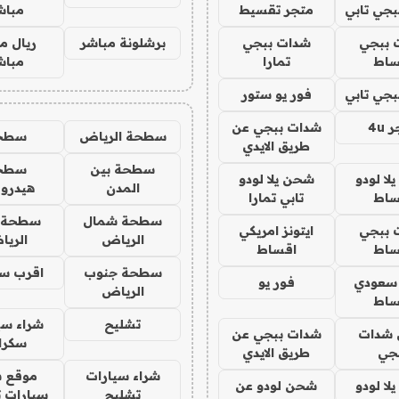
جي تابي
متجر تقسيط
مباش
 ببجي
شدات ببجي
برشلونة مباشر
ريال م
ساط
تمارا
مباش
جي تابي
فور يو ستور
4u
شدات ببجي عن
سطحة الرياض
سطح
طريق الايدي
سطحة بين
سطح
ا لودو
شحن يلا لودو
المدن
هيدرو
ساط
تابي تمارا
سطحة شمال
سطحة 
 ببجي
ايتونز امريكي
الرياض
الري
ساط
اقساط
سطحة جنوب
اقرب س
 سعودي
فور يو
الرياض
ساط
تشليح
شراء سي
شدات
شدات ببجي عن
سكرا
جي
طريق الايدي
شراء سيارات
موقع ش
ا لودو
شحن لودو عن
تشليح
سيارات 