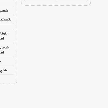
شعبية
بلايستي
ايتونز
اق
شحن يل
اق
ح
شاي 