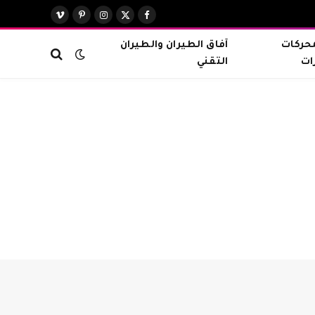
X
فيسبوك
الانستغرام
بينتيريست
فيميو
(Twitter)
محركات
آفاق الطيران والطيران
ات
التقني