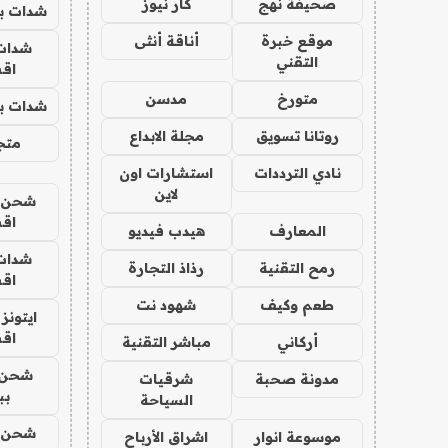
صحيفة نهج
كار نيوز
شدات بب
موقع خبرة
أناقة أنثى
شدات
التقني
اق
متورخ
مدسن
شدات بب
روتانا تسويق
مجلة الابداع
متجر 
نادي الترددات
استشارات اون
لاين
شحن يل
اق
المعارف
هيدب فيديو
شدات
رمح التقنية
رذاذ التجارة
اق
طعم وكيف
شهود نت
ايتونز
اق
أركاني
مباشر التقنية
شحن 
مدونة صحبة
شرقيات
بب
السياحة
شحن يل
موسوعة انوار
اشراق الأرباح