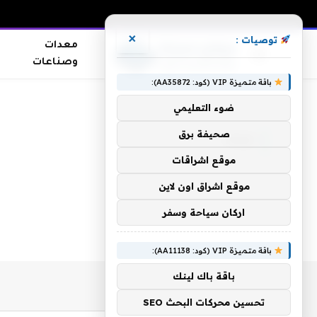
×
توصيات :
معدات
وصناعات
باقة متميزة VIP (كود: AA35872):
الرئيسية
»
تبناه
ضوء التعليمي
صحيفة برق
تبناه
موقع اشراقات
موقع اشراق اون لاين
اركان سياحة وسفر
باقة متميزة VIP (كود: AA11138):
باقة باك لينك
تحسين محركات البحث SEO