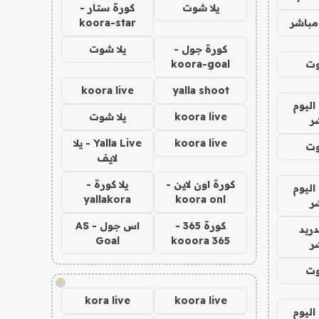
يلا شوت
كورة ستار -
مباشر
koora-star
كورة جول -
يلا شوت
وت
koora-goal
koora live
yalla shoot
اليوم
koora live
يلا شوت
ر
koora live
Yalla Live - يلا
وت
لايف
كورة اون لاين -
يلا كورة -
اليوم
yallakora
koora onl
ر
كورة 365 -
اس جول - AS
دريد
Goal
kooora 365
ر
وت
!
kora live
koora live
اليوم