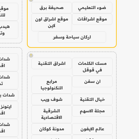
ضوء التعليمي
صحيفة برق
موقع
للت
موقع اشراقات
موقع اشراق اون
لاين
هيدب
وتر
اركان سياحة وسفر
!
شدات
مسك الكلمات
اشراق التقنية
اق
في قوقل
شدات
ان سفن
مرابع
تم
التكنولوجيا
شدات بب
خيال التقنية
شوف ويب
ايتونز
مجلة الاسهم
الشرقية
اق
الاقتصادية
شدات
عالم الايفون
مدونة كوكان
اق