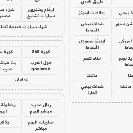
طريق الايدي
ارقام يشترون
شراء سي
 ببجي
بطاقات ايتونز
سيارات تشليح
مصدو
شن ستور
شدات ببجي
شراء سيارات قديمة تشلي
اقساط
 امريكي
ايتونز سعودي
ساط
اقساط
كورة 365
كورة س
ا لودو
حناء شعر
جول العرب
بث مباشر
ساط
goalarab
مدريد ا
نا
ماتشا
يلا لايف
ماتشا
شدات ببجي
تمارا
ريال مدريد
برشلونة 
مباشر اليوم
اليو
مباريات اليوم
يلا لا
مباشر