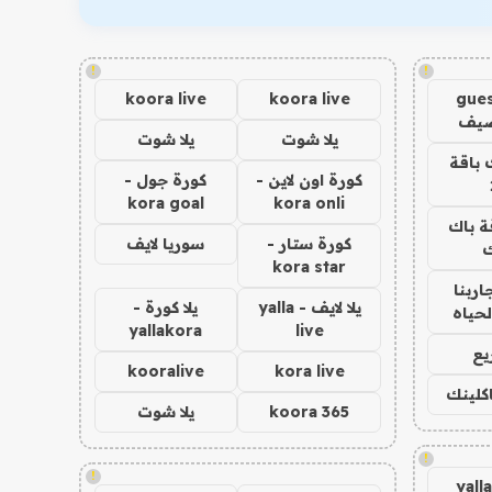
!
!
koora live
koora live
gues
ضيف
يلا شوت
يلا شوت
 باقة
كورة اون لاين -
كورة جول -
kora goal
kora onli
ة باك
كورة ستار -
سوريا لايف
ك
kora star
اربنا
يلا لايف - yalla
يلا كورة -
لحياه
yallakora
live
يع
kooralive
kora live
اكلينك
koora 365
يلا شوت
!
!
yall