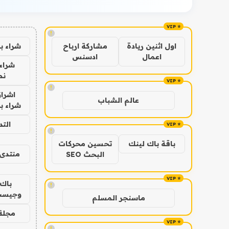
!
شراء ب
اول اثنين ريادة
مشاركة ارباح
اعمال
ادسنس
شراء 
نص
!
اشراق
عالم الشباب
شراء با
الت
!
باقة باك لينك
تحسين محركات
منتدى 
البحث SEO
باك 
!
وجيست
ماسنجر المسلم
مجلة 
!