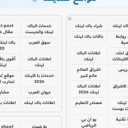
!
اك لينك
شراء باك لينك
خدمات الباك
t post
لينك والجيست
مقال 
روابط
باقات باك لينك
ية
سوق العرب
باك لينك
20
 لنك،
اعلانات الباك
كلينكات
لينك
اعلانات الباك
أقوى باق
لينك
لين
دريس
اشراق العالم
عالم كبير
خدمات با كلينك
موقع تج
2026
تجارب ا
الاشراق
اعلانات الباك
لينك 2026
ديوان العرب
مشار
لينك
مصادر التعليم
اعلانات باك لينك
اعلانات ب
 بوست
تقنية
يو ان بي
الرياضي
يلا شوت
a shoot