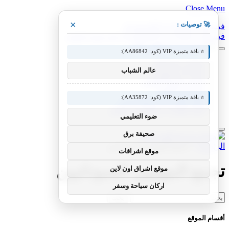
Close Menu
×
🚀 توصيات :
فيسبوك
X (Twitter)
الانستغرام
فيسبوك
X (Twitter)
الانستغرام
بينتيريست
فيميو
⭐ باقة متميزة VIP (كود: AA86842):
معدات وصناعات
عالم الشباب
سيارات ومعدات
مختبر معرفة التقني
منوعات التقنية
⭐ باقة متميزة VIP (كود: AA35872):
عالم المحركات والسيارات
آفاق الطيران والطيران التقني
ضوء التعليمي
صحيفة برق
الرئيسية
»
تجمع المهنيين السودانيين
موقع اشراقات
تجمع المهنيين السودانيين
موقع اشراق اون لاين
اركان سياحة وسفر
البحث
عن:
أقسام الموقع