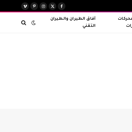
X
فيسبوك
الانستغرام
بينتيريست
فيميو
(Twitter)
محركات
آفاق الطيران والطيران
ات
التقني