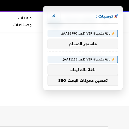
×
توصيات :
معدات
وصناعات
باقة متميزة VIP (كود: AA26790):
الرئيسية
»
تخصيص
ماسنجر المسلم
تخصيص
باقة متميزة VIP (كود: AA11138):
باقة باك لينك
تحسين محركات البحث SEO