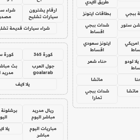
طريق الايدي
ارقام يشترون
شراء سي
 ببجي
بطاقات ايتونز
سيارات تشليح
مصدو
شن ستور
شدات ببجي
شراء سيارات قديمة تشلي
اقساط
 امريكي
ايتونز سعودي
ساط
اقساط
كورة 365
كورة س
ا لودو
حناء شعر
جول العرب
بث مباشر
ساط
goalarab
مدريد ا
نا
ماتشا
يلا لايف
ماتشا
شدات ببجي
تمارا
ريال مدريد
برشلونة 
مباشر اليوم
اليو
مباريات اليوم
يلا لا
مباشر