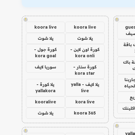
!
!
koora live
koora live
gues
ضيف
يلا شوت
يلا شوت
 باقة
كورة اون لاين -
كورة جول -
kora goal
kora onli
ة باك
كورة ستار -
سوريا لايف
ك
kora star
اربنا
يلا لايف - yalla
يلا كورة -
لحياه
yallakora
live
يع
kooralive
kora live
اكلينك
koora 365
يلا شوت
!
!
yall