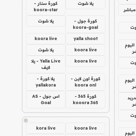
يلا شوت
كورة ستار -
مباشر
koora-star
كورة جول -
يلا شوت
وت
koora-goal
koora live
yalla shoot
اليوم
koora live
يلا شوت
ر
koora live
Yalla Live - يلا
وت
لايف
كورة اون لاين -
يلا كورة -
اليوم
yallakora
koora onl
ر
كورة 365 -
اس جول - AS
دريد
Goal
kooora 365
ر
وت
!
kora live
koora live
اليوم