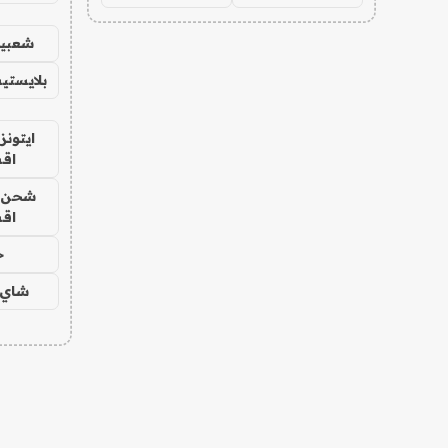
شعبية
بلايستي
ايتونز
اق
شحن يل
اق
ح
شاي 