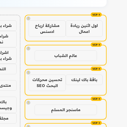
!
شراء ب
اول اثنين ريادة
مشاركة ارباح
اعمال
ادسنس
شراء 
نص
!
اشراق
عالم الشباب
شراء با
الت
!
باقة باك لينك
تحسين محركات
منتدى 
البحث SEO
باك 
!
وجيست
ماسنجر المسلم
مجلة 
!