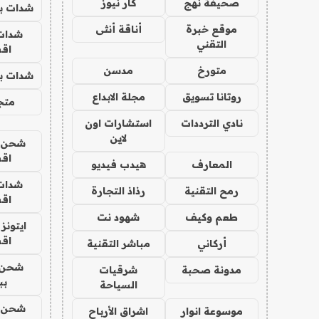
صحيفة نهج
كار نيوز
شدات بب
موقع خبرة
أناقة أنثى
شدات
التقني
اق
متورخ
مدسن
شدات بب
روتانا تسويق
مجلة الابداع
متجر 
نادي الترددات
استشارات اون
لاين
شحن يل
اق
المعارف
هيدب فيديو
شدات
رمح التقنية
رذاذ التجارة
اق
طعم وكيف
شهود نت
ايتونز
اق
أركاني
مباشر التقنية
شحن 
مدونة صحبة
شرقيات
بب
السياحة
شحن يل
موسوعة انوار
اشراق الأرباح