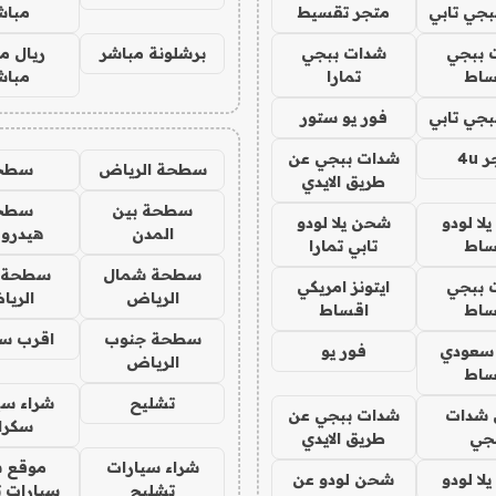
جي تابي
متجر تقسيط
مباش
 ببجي
شدات ببجي
برشلونة مباشر
ريال م
ساط
تمارا
مباش
جي تابي
فور يو ستور
4u
شدات ببجي عن
سطحة الرياض
سطح
طريق الايدي
سطحة بين
سطح
ا لودو
شحن يلا لودو
المدن
هيدرو
ساط
تابي تمارا
سطحة شمال
سطحة 
 ببجي
ايتونز امريكي
الرياض
الري
ساط
اقساط
سطحة جنوب
اقرب س
 سعودي
فور يو
الرياض
ساط
تشليح
شراء سي
شدات
شدات ببجي عن
سكرا
جي
طريق الايدي
شراء سيارات
موقع ش
ا لودو
شحن لودو عن
تشليح
سيارات 