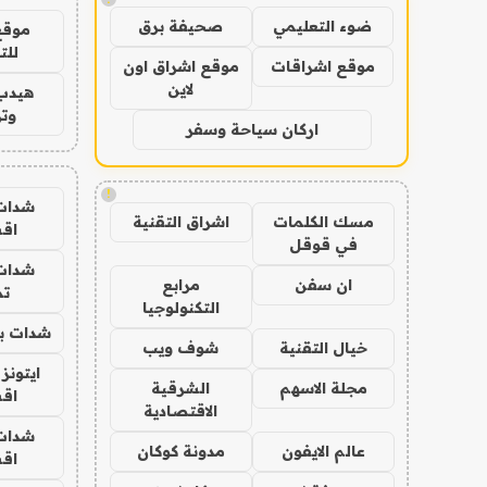
ضوء التعليمي
صحيفة برق
موقع
للت
موقع اشراقات
موقع اشراق اون
لاين
هيدب
وتر
اركان سياحة وسفر
!
شدات
مسك الكلمات
اشراق التقنية
اق
في قوقل
شدات
ان سفن
مرابع
تم
التكنولوجيا
شدات بب
خيال التقنية
شوف ويب
ايتونز
مجلة الاسهم
الشرقية
اق
الاقتصادية
شدات
عالم الايفون
مدونة كوكان
اق