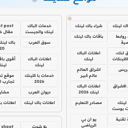
!
اك لينك
شراء باك لينك
خدمات الباك
t post
لينك والجيست
مقال 
روابط
باقات باك لينك
ية
سوق العرب
باك لينك
20
 لنك،
اعلانات الباك
كلينكات
لينك
اعلانات الباك
أقوى باق
لينك
لين
دريس
اشراق العالم
عالم كبير
خدمات با كلينك
موقع تج
2026
تجارب ا
الاشراق
اعلانات الباك
لينك 2026
ديوان العرب
مشار
لينك
مصادر التعليم
اعلانات باك لينك
اعلانات ب
 بوست
تقنية
يو ان بي
الرياضي
يلا شوت
a shoot