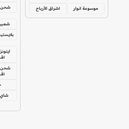
شحن يل
موسوعة انوار
اشراق الأرباح
شعبية
بلايستي
ايتونز
اق
شحن يل
اق
ح
شاي 