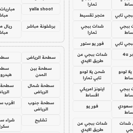
ساط
تمارا
yalla shoot
مباريات 
جي تابي
متجر تقسيط
مباش
 ببجي
شدات ببجي
برشلونة مباشر
ريال م
ساط
تمارا
مباش
جي تابي
فور يو ستور
4u
شدات ببجي عن
سطحة الرياض
سطح
طريق الايدي
سطحة بين
سطح
ا لودو
شحن يلا لودو
المدن
هيدرو
ساط
تابي تمارا
سطحة شمال
سطحة 
 ببجي
ايتونز امريكي
الرياض
الري
ساط
اقساط
سطحة جنوب
اقرب س
 سعودي
فور يو
الرياض
ساط
تشليح
شراء سي
شدات
شدات ببجي عن
سكرا
جي
طريق الايدي