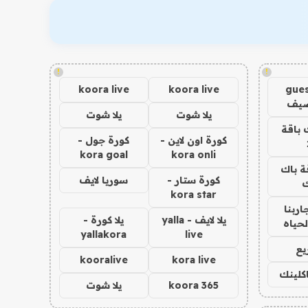
!
!
koora live
koora live
gues
ضيف
يلا شوت
يلا شوت
 باقة
كورة اون لاين -
كورة جول -
kora goal
kora onli
ة باك
كورة ستار -
سوريا لايف
ك
kora star
اربنا
يلا لايف - yalla
يلا كورة -
لحياه
yallakora
live
يع
kooralive
kora live
اكلينك
koora 365
يلا شوت