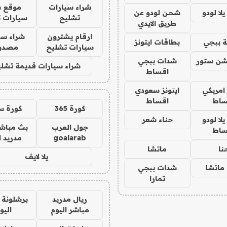
شراء سيارات
موقع ش
ا لودو
شحن لودو عن
تشليح
سيارات 
طريق الايدي
ارقام يشترون
شراء سي
 ببجي
بطاقات ايتونز
سيارات تشليح
مصدو
شن ستور
شدات ببجي
شراء سيارات قديمة تشلي
اقساط
 امريكي
ايتونز سعودي
ساط
اقساط
كورة 365
كورة س
ا لودو
حناء شعر
جول العرب
بث مباشر
ساط
goalarab
مدريد ا
نا
ماتشا
يلا لايف
ماتشا
شدات ببجي
تمارا
ريال مدريد
برشلونة 
مباشر اليوم
اليو