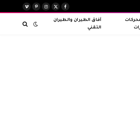
X
فيسبوك
الانستغرام
بينتيريست
فيميو
(Twitter)
محركات
آفاق الطيران والطيران
ات
التقني