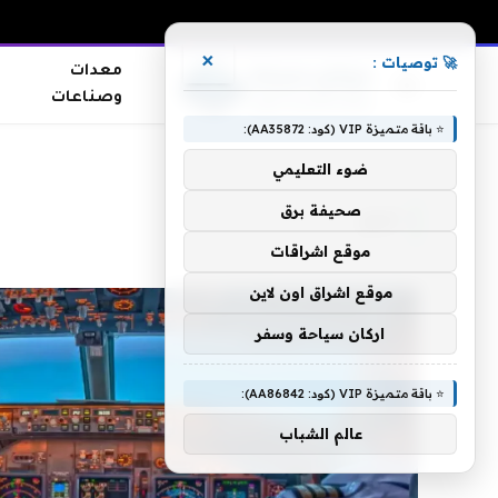
×
🚀 توصيات :
معدات
وصناعات
⭐ باقة متميزة VIP (كود: AA35872):
الرئيسية
»
تدور
ضوء التعليمي
صحيفة برق
تدور
موقع اشراقات
موقع اشراق اون لاين
اركان سياحة وسفر
⭐ باقة متميزة VIP (كود: AA86842):
عالم الشباب