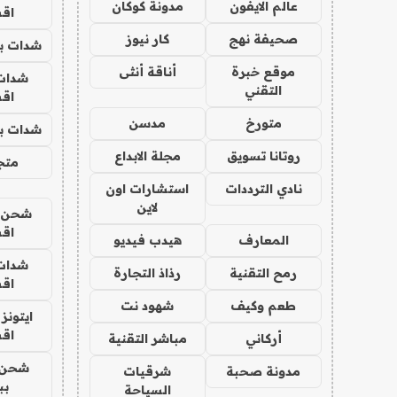
عالم الايفون
مدونة كوكان
اق
صحيفة نهج
كار نيوز
شدات بب
موقع خبرة
أناقة أنثى
شدات
التقني
اق
متورخ
مدسن
شدات بب
روتانا تسويق
مجلة الابداع
متجر 
نادي الترددات
استشارات اون
لاين
شحن يل
اق
المعارف
هيدب فيديو
شدات
رمح التقنية
رذاذ التجارة
اق
طعم وكيف
شهود نت
ايتونز
اق
أركاني
مباشر التقنية
شحن 
مدونة صحبة
شرقيات
بب
السياحة