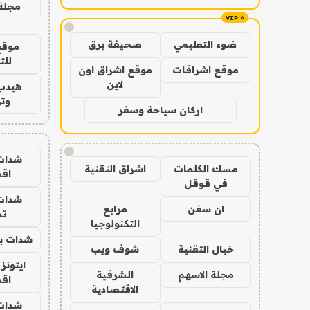
مجلة 
!
ضوء التعليمي
صحيفة برق
موقع
للت
موقع اشراقات
موقع اشراق اون
لاين
هيدب
وتر
اركان سياحة وسفر
!
شدات
مسك الكلمات
اشراق التقنية
اق
في قوقل
شدات
ان سفن
مرابع
تم
التكنولوجيا
شدات بب
خيال التقنية
شوف ويب
ايتونز
مجلة الاسهم
الشرقية
اق
الاقتصادية
شدات