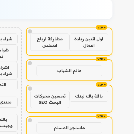
!
شراء ب
اول اثنين ريادة
مشاركة ارباح
اعمال
ادسنس
شراء 
نص
!
اشراق
عالم الشباب
شراء با
الت
!
باقة باك لينك
تحسين محركات
منتدى 
البحث SEO
باك 
!
وجيست
ماسنجر المسلم