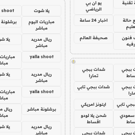
تقنية
يو ان بي
الرياضي
يلا شوت
a shoot
 حالة
اخبار 24 ساعة
مباريات اليوم
برشلونة 
عليم
مباشر
 فنون
صحيفة العالم
ريال مدريد
يلا ش
فيه
مباشر
yalla shoot
مباريات 
!
مباش
 ببجي
شدات ببجي
ريال مدريد
يلا ش
ساط
تمارا
مباشر
 ببجي
شدات ببجي تابي
yalla shoot
مباريات 
ارا
مباش
جي تابي
ايتونز امريكي
برشلونة مباشر
ريال م
 سعودي
شحن يلا لودو
مباش
ساط
اقساط
ريال مدريد
يلا ش
 ببجي
شدات ببجي
مباشر