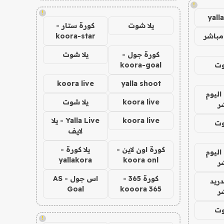
!
!
yall
يلا شوت
كورة ستار -
مباشر
koora-star
كورة جول -
يلا شوت
وت
koora-goal
koora live
yalla shoot
اليوم
koora live
يلا شوت
ر
koora live
Yalla Live - يلا
وت
لايف
كورة اون لاين -
يلا كورة -
اليوم
yallakora
koora onl
ر
كورة 365 -
اس جول - AS
دريد
Goal
kooora 365
ر
وت
!