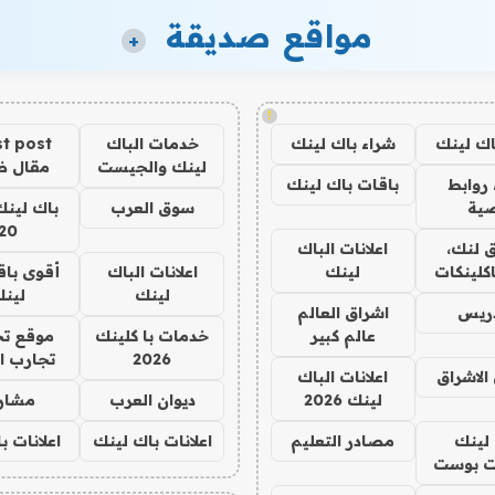
مواقع صديقة
+
!
اك لينك
شراء باك لينك
خدمات الباك
t post
لينك والجيست
مقال 
روابط
باقات باك لينك
ية
سوق العرب
باك لينك
20
 لنك،
اعلانات الباك
كلينكات
لينك
اعلانات الباك
أقوى باق
لينك
لين
دريس
اشراق العالم
عالم كبير
خدمات با كلينك
موقع تج
2026
تجارب ا
الاشراق
اعلانات الباك
لينك 2026
ديوان العرب
مشار
لينك
مصادر التعليم
اعلانات باك لينك
اعلانات ب
 بوست