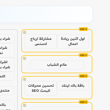
!
شراء ب
اول اثنين ريادة
مشاركة ارباح
اعمال
ادسنس
شراء 
نص
!
اشراق
عالم الشباب
شراء با
الت
!
باقة باك لينك
تحسين محركات
منتدى 
البحث SEO
باك 
!
وجيست