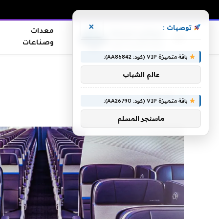
×
توصيات :
معدات
وصناعات
باقة متميزة VIP (كود: AA86842):
الرئيسية
»
تضاعف
عالم الشباب
تضاعف
باقة متميزة VIP (كود: AA26790):
ماسنجر المسلم