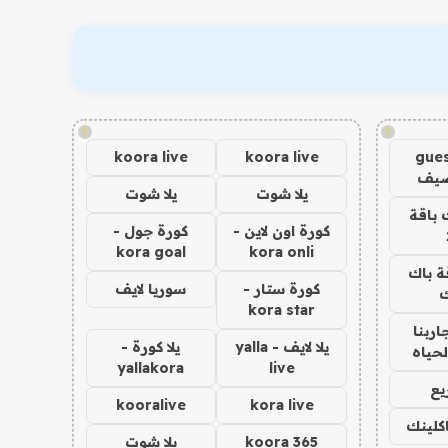
!
!
koora live
koora live
gues
ضيف
يلا شوت
يلا شوت
 باقة
كورة اون لاين -
كورة جول -
kora goal
kora onli
ة باك
كورة ستار -
سوريا لايف
ك
kora star
اربنا
يلا لايف - yalla
يلا كورة -
لحياه
yallakora
live
يع
kooralive
kora live
اكلينك
koora 365
يلا شوت