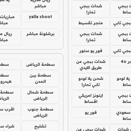
 ببجي
شدات ببجي
مباشر
ساط
تمارا
yalla shoot
مباريات 
جي تابي
متجر تقسيط
مباش
 ببجي
شدات ببجي
برشلونة مباشر
ريال م
ساط
تمارا
مباش
جي تابي
فور يو ستور
4u
شدات ببجي عن
سطحة الرياض
سطح
طريق الايدي
سطحة بين
سطح
ا لودو
شحن يلا لودو
المدن
هيدرو
ساط
تابي تمارا
سطحة شمال
سطحة 
 ببجي
ايتونز امريكي
الرياض
الري
ساط
اقساط
سطحة جنوب
اقرب س
 سعودي
فور يو
الرياض
ساط
تشليح
شراء سي
شدات
شدات ببجي عن