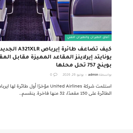
آفاق الطيران والطيران التقني
كيف تضاعف طائرة 
يونايتد إيرلاينز المقاعد المميزة مقابل المق
بوينج 757 تحل محلها
بواسطة
admin
يونيو 26, 2026
0
الطائرة على 150 مقعدًا، 32 منها فاخرة. ينقسم…