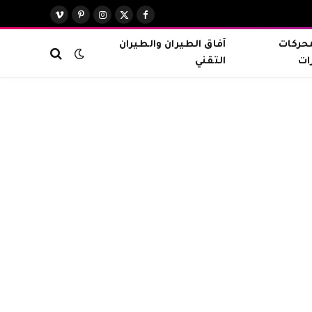
X
فيسبوك
الانستغرام
بينتيريست
فيميو
(Twitter)
محركات
آفاق الطيران والطيران
ات
التقني