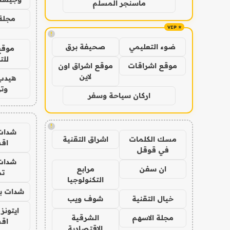
ماسنجر المسلم
مجلة 
!
ضوء التعليمي
صحيفة برق
موقع
للت
موقع اشراقات
موقع اشراق اون
لاين
هيدب
وتر
اركان سياحة وسفر
!
شدات
مسك الكلمات
اشراق التقنية
اق
في قوقل
شدات
ان سفن
مرابع
تم
التكنولوجيا
شدات بب
خيال التقنية
شوف ويب
ايتونز
مجلة الاسهم
الشرقية
اق
الاقتصادية