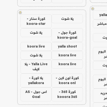
!
!
yall
يلا شوت
كورة ستار -
مباشر
koora-star
كورة جول -
يلا شوت
وت
koora-goal
koora live
yalla shoot
اليوم
koora live
يلا شوت
ر
koora live
Yalla Live - يلا
وت
لايف
كورة اون لاين -
يلا كورة -
اليوم
yallakora
koora onl
ر
كورة 365 -
اس جول - AS
دريد
Goal
kooora 365
ر
وت