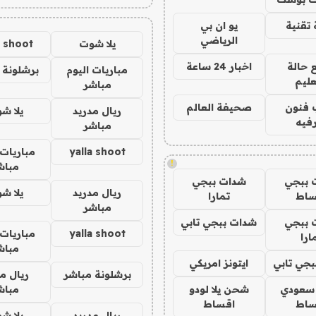
تقنية
يو ان بي
الرياضي
يلا شوت
a shoot
 حالة
اخبار 24 ساعة
مباريات اليوم
برشلونة 
عليم
مباشر
 فنون
صحيفة العالم
ريال مدريد
يلا ش
فيه
مباشر
yalla shoot
مباريات 
!
مباش
 ببجي
شدات ببجي
ريال مدريد
يلا ش
ساط
تمارا
مباشر
 ببجي
شدات ببجي تابي
yalla shoot
مباريات 
ارا
مباش
جي تابي
ايتونز امريكي
برشلونة مباشر
ريال م
 سعودي
شحن يلا لودو
مباش
ساط
اقساط
ريال مدريد
يلا ش