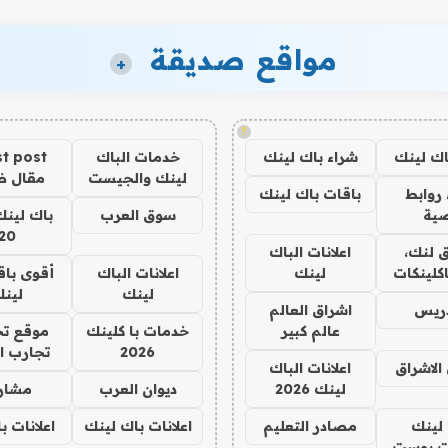
مواقع صديقة
+
!
اك لينك
شراء باك لينك
خدمات الباك
t post
لينك والجيست
مقال 
روابط
باقات باك لينك
ية
سوق العرب
باك لينك
20
 لنك،
اعلانات الباك
كلينكات
لينك
اعلانات الباك
أقوى باق
لينك
لين
دريس
اشراق العالم
عالم كبير
خدمات با كلينك
موقع تج
2026
تجارب ا
الاشراق
اعلانات الباك
لينك 2026
ديوان العرب
مشار
لينك
مصادر التعليم
اعلانات باك لينك
اعلانات ب
 بوست