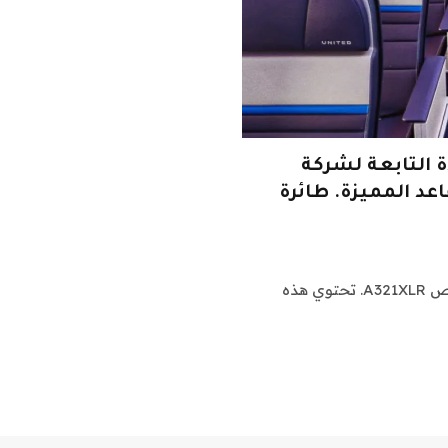
إيرباص A321XLR الجديدة التابعة لشركة
اعد المميزة. طائرة
استلمت شركة United Airlines مؤخرًا أول طائرة لها ايرباص A321XLR. تحتوي هذه