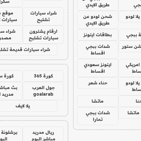
سكرا
جي
طريق الايدي
شراء سيارات
موقع ش
ا لودو
شحن لودو عن
تشليح
سيارات 
طريق الايدي
ارقام يشترون
شراء سي
 ببجي
بطاقات ايتونز
سيارات تشليح
مصدو
شن ستور
شدات ببجي
شراء سيارات قديمة تشلي
اقساط
 امريكي
ايتونز سعودي
ساط
اقساط
كورة 365
كورة س
ا لودو
حناء شعر
جول العرب
بث مباشر
ساط
goalarab
مدريد ا
نا
ماتشا
يلا لايف
ماتشا
شدات ببجي
تمارا
ريال مدريد
برشلونة 
مباشر اليوم
اليو