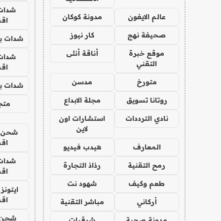
شدات
عالم الايفون
مدونة كوكان
اق
صحيفة نهج
كار نيوز
شدات بب
موقع خبرة
أناقة أنثى
شدات
التقني
اق
متورخ
مدسن
شدات بب
روتانا تسويق
مجلة الابداع
متجر 
نادي الترددات
استشارات اون
لاين
شحن يل
اق
المعارف
هيدب فيديو
شدات
رمح التقنية
رذاذ التجارة
اق
طعم وكيف
شهود نت
ايتونز
اق
أركاني
مباشر التقنية
شحن 
مدونة صحبة
شرقيات