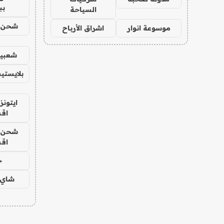
بب
السياحة
شحن يل
موسوعة انوار
اشراق الأرباح
شعبية
بلايستي
ايتونز
اق
شحن يل
اق
ح
شاي 