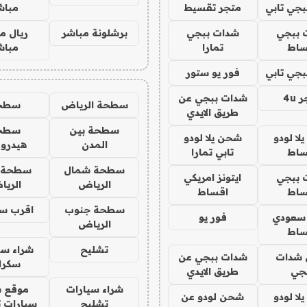
جي تابي
متجر تقسيط
مباش
 ببجي
شدات ببجي
برشلونة مباشر
ريال م
ساط
تمارا
مباش
جي تابي
فور يو ستور
4u
شدات ببجي عن
سطحة الرياض
سطح
طريق الايدي
سطحة بين
سطح
ا لودو
شحن يلا لودو
المدن
هيدرو
ساط
تابي تمارا
سطحة شمال
سطحة 
 ببجي
ايتونز امريكي
الرياض
الري
ساط
اقساط
سطحة جنوب
اقرب س
 سعودي
فور يو
الرياض
ساط
تشليح
شراء سي
شدات
شدات ببجي عن
سكرا
جي
طريق الايدي
شراء سيارات
موقع ش
ا لودو
شحن لودو عن
تشليح
سيارات 