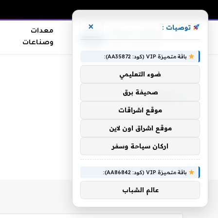
×
توصيات :
معدات
وصناعات
باقة متميزة VIP (كود: AA35872):
الرئيسية
»
تقليم
ضوء التعليمي
صحيفة برق
تقليم
موقع اشراقات
موقع اشراق اون لاين
اركان سياحة وسفر
باقة متميزة VIP (كود: AA86842):
عالم الشباب