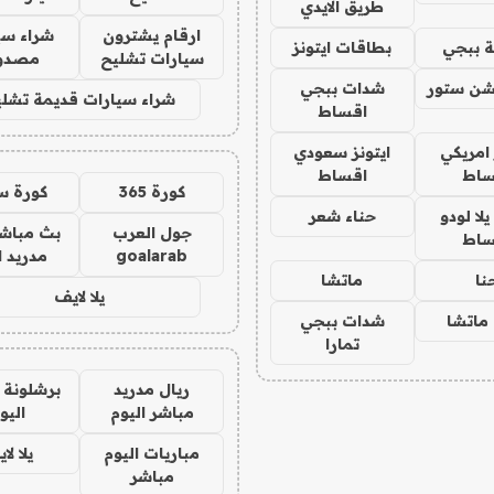
طريق الايدي
ارقام يشترون
شراء سي
 ببجي
بطاقات ايتونز
سيارات تشليح
مصدو
شن ستور
شدات ببجي
شراء سيارات قديمة تشلي
اقساط
 امريكي
ايتونز سعودي
ساط
اقساط
كورة 365
كورة س
ا لودو
حناء شعر
جول العرب
بث مباشر
ساط
goalarab
مدريد ا
نا
ماتشا
يلا لايف
ماتشا
شدات ببجي
تمارا
ريال مدريد
برشلونة 
مباشر اليوم
اليو
مباريات اليوم
يلا لا
مباشر