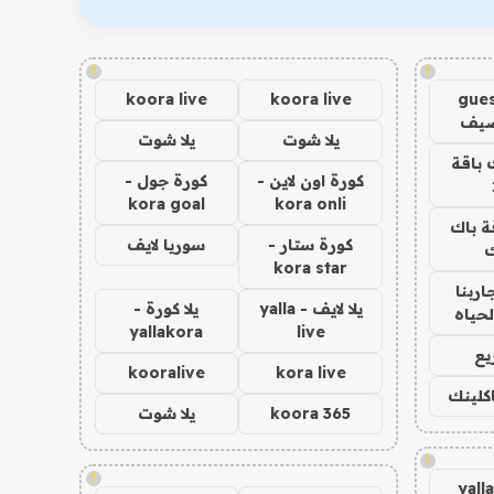
!
!
koora live
koora live
gues
ضيف
يلا شوت
يلا شوت
 باقة
كورة اون لاين -
كورة جول -
kora goal
kora onli
ة باك
كورة ستار -
سوريا لايف
ك
kora star
اربنا
يلا لايف - yalla
يلا كورة -
لحياه
yallakora
live
يع
kooralive
kora live
اكلينك
koora 365
يلا شوت
!
!
yall