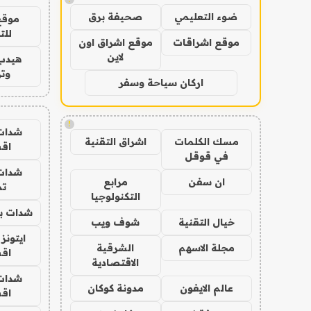
ضوء التعليمي
صحيفة برق
موقع
للت
موقع اشراقات
موقع اشراق اون
لاين
هيدب
وتر
اركان سياحة وسفر
!
شدات
مسك الكلمات
اشراق التقنية
اق
في قوقل
شدات
ان سفن
مرابع
تم
التكنولوجيا
شدات بب
خيال التقنية
شوف ويب
ايتونز
مجلة الاسهم
الشرقية
اق
الاقتصادية
شدات
عالم الايفون
مدونة كوكان
اق