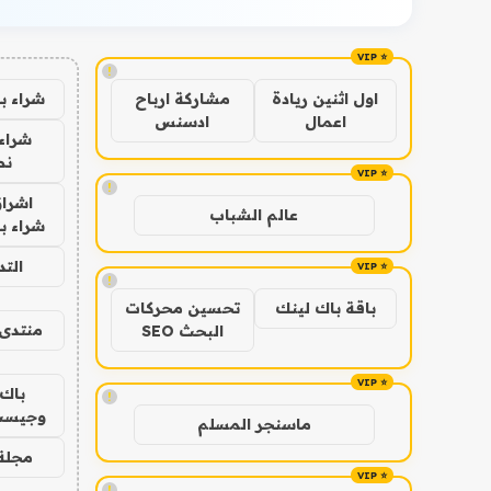
!
شراء ب
اول اثنين ريادة
مشاركة ارباح
اعمال
ادسنس
شراء 
نص
!
اشراق
عالم الشباب
شراء با
الت
!
باقة باك لينك
تحسين محركات
منتدى 
البحث SEO
باك 
!
وجيست
ماسنجر المسلم
مجلة 
!