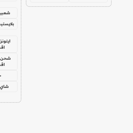
شعبية
بلايستي
ايتونز
اق
شحن يل
اق
ح
شاي 