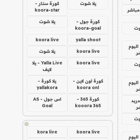
يلا شوت
كورة ستار -
مباشر
koora-star
كورة جول -
يلا شوت
وت
koora-goal
koora live
yalla shoot
اليوم
koora live
يلا شوت
ر
koora live
Yalla Live - يلا
وت
لايف
كورة اون لاين -
يلا كورة -
اليوم
yallakora
koora onl
ر
كورة 365 -
اس جول - AS
دريد
Goal
kooora 365
ر
وت
!
kora live
koora live
اليوم