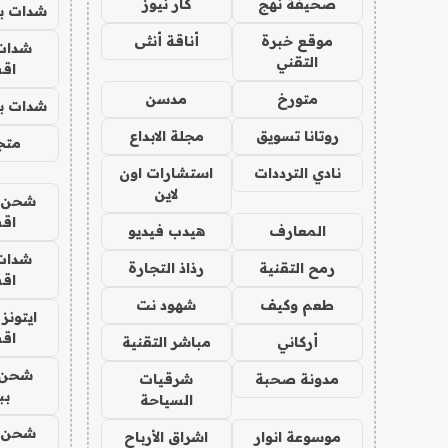
صحيفة نهج
كار نيوز
شدات بب
موقع خبرة
أناقة أنثى
شدات
التقني
اق
متورخ
مدسن
شدات بب
روتانا تسويق
مجلة الابداع
متجر 
نادي الترددات
استشارات اون
لاين
شحن يل
اق
المعارف
هيدب فيديو
شدات
رمح التقنية
رذاذ التجارة
اق
طعم وكيف
شهود نت
ايتونز
اق
أركاني
مباشر التقنية
شحن 
مدونة صحبة
شرقيات
بب
السياحة
شحن يل
موسوعة انوار
اشراق الأرباح