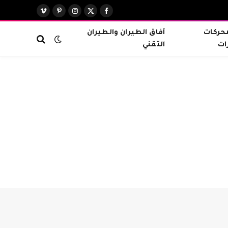
X
فيسبوك
الانستغرام
بينتيريست
فيميو
(Twitter)
محركات
آفاق الطيران والطيران
ات
التقني