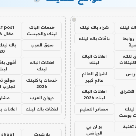
!
اك لينك
شراء باك لينك
خدمات الباك
t post
لينك والجيست
مقال 
روابط
باقات باك لينك
ية
سوق العرب
باك لينك
20
 لنك،
اعلانات الباك
كلينكات
لينك
اعلانات الباك
أقوى باق
لينك
لين
دريس
اشراق العالم
عالم كبير
خدمات با كلينك
موقع تج
2026
تجارب ا
الاشراق
اعلانات الباك
لينك 2026
ديوان العرب
مشار
لينك
مصادر التعليم
اعلانات باك لينك
اعلانات ب
 بوست
تقنية
يو ان بي
الرياضي
يلا شوت
a shoot