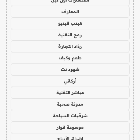
استشارات اون لاين
المعارف
هيدب فيديو
رمح التقنية
رذاذ التجارة
طعم وكيف
شهود نت
أركاني
مباشر التقنية
مدونة صحبة
شرقيات السياحة
موسوعة انوار
اشراق الأرباح