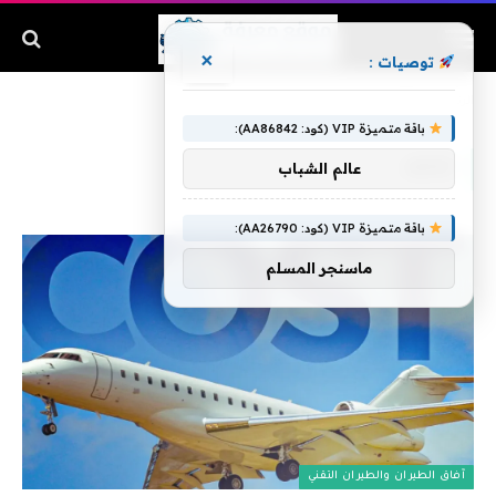
×
توصيات :
الرئيسية
»
تكلف
باقة متميزة VIP (كود: AA86842):
تكلف
عالم الشباب
باقة متميزة VIP (كود: AA26790):
ماسنجر المسلم
آفاق الطيران والطيران التقني