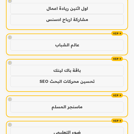
!
اول اثنين ريادة اعمال
مشاركة ارباح ادسنس
!
عالم الشباب
!
باقة باك لينك
تحسين محركات البحث SEO
!
ماسنجر المسلم
!
ضوء التعليمي