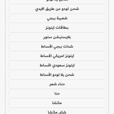
شحن لودو عن طريق الايدي
شعبية ببجي
بطاقات ايتونز
بلايستيشن ستور
شدات ببجي اقساط
ايتونز امريكي اقساط
ايتونز سعودي اقساط
شحن يلا لودو اقساط
حناء شعر
حنا
ماتشا
شاي ماتشا