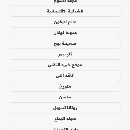
مجلة الاسهم
الشرقية الاقتصادية
عالم الايفون
مدونة كوكان
صحيفة نهج
كار نيوز
موقع خبرة التقني
أناقة أنثى
متورخ
مدسن
روتانا تسويق
مجلة الابداع
نادي الترددات