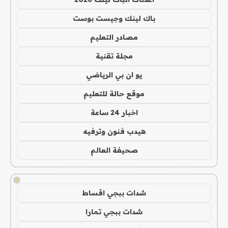
باك لينك وجيست بوست
مصادر التعليم
مجلة تقنية
يو ان بي الرياضي
موقع حالة للتعليم
اخبار 24 ساعة
هيدب فنون وترفيه
صحيفة العالم
!
شدات ببجي اقساط
شدات ببجي تمارا