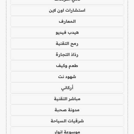
استشارات اون لاين
المعارف
هيدب فيديو
رمح التقنية
رذاذ التجارة
طعم وكيف
شهود نت
أركاني
مباشر التقنية
مدونة صحبة
شرقيات السياحة
موسوعة انوار