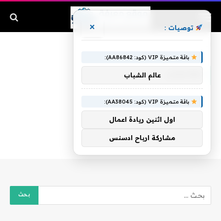
×
توصيات :
الرئيسية
»
تهاجمان
باقة متميزة VIP (كود: AA86842):
تهاجمان
عالم الشباب
باقة متميزة VIP (كود: AA38045):
اول اثنين ريادة اعمال
مشاركة ارباح ادسنس