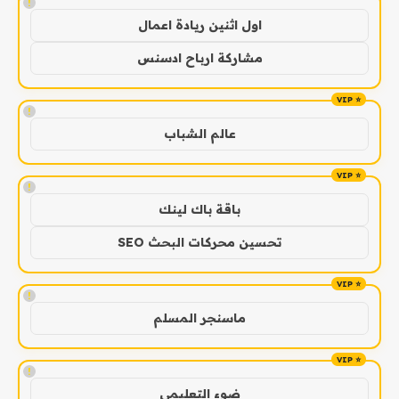
!
اول اثنين ريادة اعمال
مشاركة ارباح ادسنس
!
عالم الشباب
!
باقة باك لينك
تحسين محركات البحث SEO
!
ماسنجر المسلم
!
ضوء التعليمي