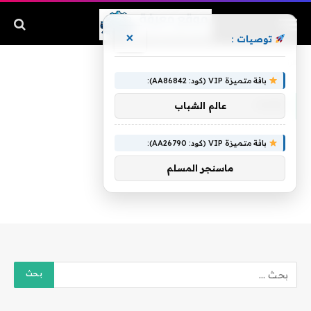
×
توصيات :
الرئيسية
»
جاءت
باقة متميزة VIP (كود: AA86842):
جاءت
عالم الشباب
باقة متميزة VIP (كود: AA26790):
ماسنجر المسلم