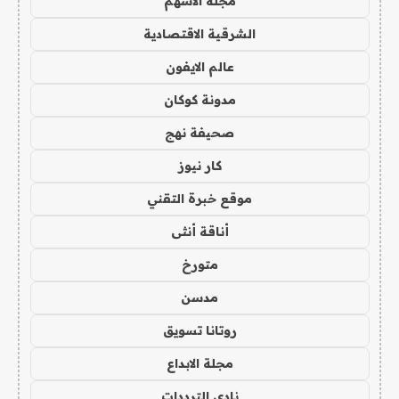
مجلة الاسهم
الشرقية الاقتصادية
عالم الايفون
مدونة كوكان
صحيفة نهج
كار نيوز
موقع خبرة التقني
أناقة أنثى
متورخ
مدسن
روتانا تسويق
مجلة الابداع
نادي الترددات