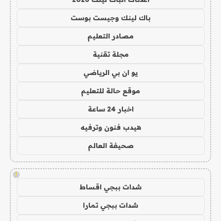
باك لينك وجيست بوست
مصادر التعليم
مجلة تقنية
يو ان بي الرياضي
موقع حالة للتعليم
اخبار 24 ساعة
هيدب فنون وترفيه
صحيفة العالم
!
شدات ببجي اقساط
شدات ببجي تمارا