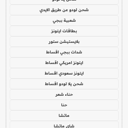
شحن لودو عن طريق الايدي
شعبية ببجي
بطاقات ايتونز
بلايستيشن ستور
شدات ببجي اقساط
ايتونز امريكي اقساط
ايتونز سعودي اقساط
شحن يلا لودو اقساط
حناء شعر
حنا
ماتشا
شاي ماتشا