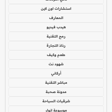
استشارات اون لاين
المعارف
هيدب فيديو
رمح التقنية
رذاذ التجارة
طعم وكيف
شهود نت
أركاني
مباشر التقنية
مدونة صحبة
شرقيات السياحة
موسوعة انوار