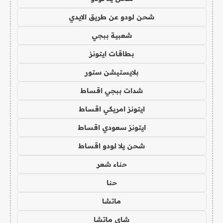
شحن لودو عن طريق الايدي
شعبية ببجي
بطاقات ايتونز
بلايستيشن ستور
شدات ببجي اقساط
ايتونز امريكي اقساط
ايتونز سعودي اقساط
شحن يلا لودو اقساط
حناء شعر
حنا
ماتشا
شاي ماتشا