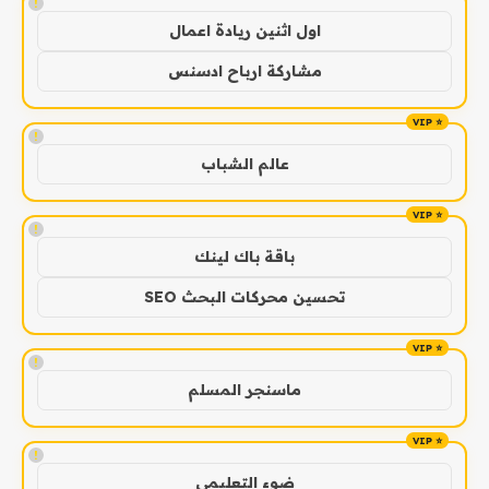
!
اول اثنين ريادة اعمال
مشاركة ارباح ادسنس
!
عالم الشباب
!
باقة باك لينك
تحسين محركات البحث SEO
!
ماسنجر المسلم
!
ضوء التعليمي