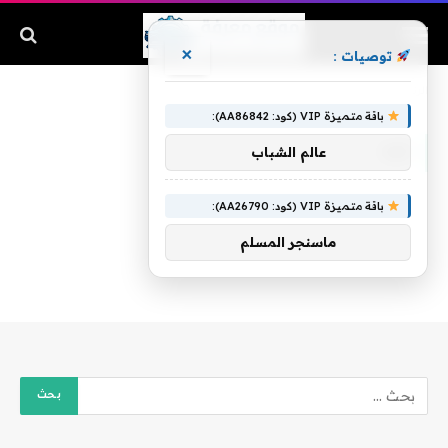
×
توصيات :
الرئيسية
»
جزء
باقة متميزة VIP (كود: AA86842):
جزء
عالم الشباب
باقة متميزة VIP (كود: AA26790):
ماسنجر المسلم