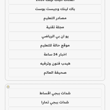
باك لينك وجيست بوست
مصادر التعليم
مجلة تقنية
يو ان بي الرياضي
موقع حالة للتعليم
اخبار 24 ساعة
هيدب فنون وترفيه
صحيفة العالم
!
شدات ببجي اقساط
شدات ببجي تمارا