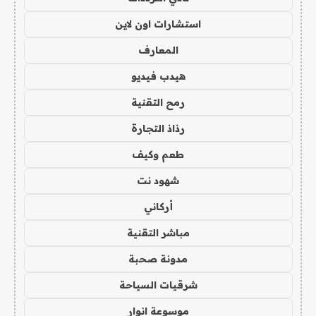
استشارات اون لاين
المعارف
هيدب فيديو
رمح التقنية
رذاذ التجارة
طعم وكيف
شهود نت
أركاني
مباشر التقنية
مدونة صحبة
شرقيات السياحة
موسوعة انوار