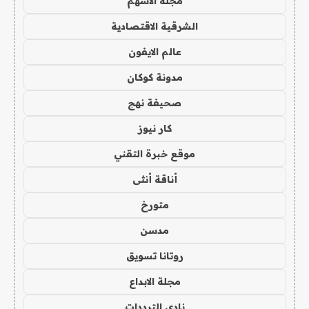
مجلة الاسهم
الشرقية الاقتصادية
عالم الايفون
مدونة كوكان
صحيفة نهج
كار نيوز
موقع خبرة التقني
أناقة أنثى
متورخ
مدسن
روتانا تسويق
مجلة الابداع
نادي الترددات