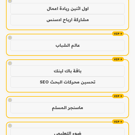
!
اول اثنين ريادة اعمال
مشاركة ارباح ادسنس
!
عالم الشباب
!
باقة باك لينك
تحسين محركات البحث SEO
!
ماسنجر المسلم
!
ضوء التعليمي