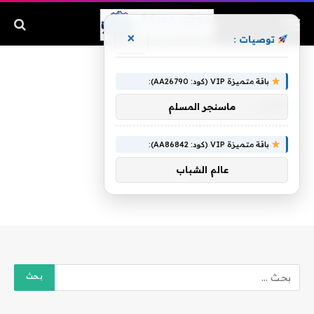
×
توصيات :
الرئيسية
»
جنون
باقة متميزة VIP (كود: AA26790):
جنون
ماسنجر المسلم
باقة متميزة VIP (كود: AA86842):
عالم الشباب