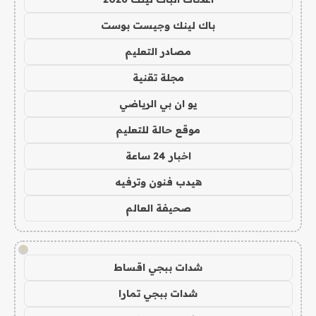
باك لينك وجيست بوست
مصادر التعليم
مجلة تقنية
يو ان بي الرياضي
موقع حالة للتعليم
اخبار 24 ساعة
هيدب فنون وترفيه
صحيفة العالم
!
شدات ببجي اقساط
شدات ببجي تمارا