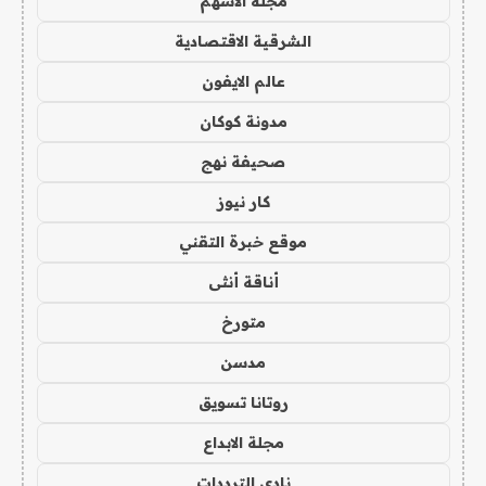
مجلة الاسهم
الشرقية الاقتصادية
عالم الايفون
مدونة كوكان
صحيفة نهج
كار نيوز
موقع خبرة التقني
أناقة أنثى
متورخ
مدسن
روتانا تسويق
مجلة الابداع
نادي الترددات