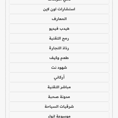
استشارات اون لاين
المعارف
هيدب فيديو
رمح التقنية
رذاذ التجارة
طعم وكيف
شهود نت
أركاني
مباشر التقنية
مدونة صحبة
شرقيات السياحة
موسوعة انوار