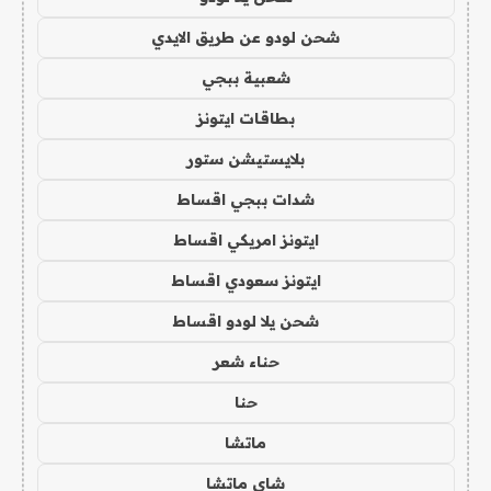
شحن لودو عن طريق الايدي
شعبية ببجي
بطاقات ايتونز
بلايستيشن ستور
شدات ببجي اقساط
ايتونز امريكي اقساط
ايتونز سعودي اقساط
شحن يلا لودو اقساط
حناء شعر
حنا
ماتشا
شاي ماتشا