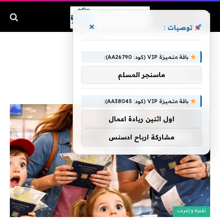
×
توصيات :
الرئيسية
»
جواز
باقة متميزة VIP (كود: AA26790):
جواز
ماسنجر المسلم
باقة متميزة VIP (كود: AA38045):
اول اثنين ريادة اعمال
مشاركة ارباح ادسنس
تقنية وإنترنت