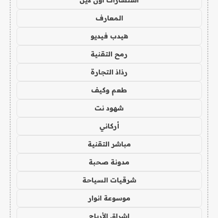
استشارات اون لاين
المعارف
هيدب فيديو
رمح التقنية
رذاذ التجارة
طعم وكيف
شهود نت
أركاني
مباشر التقنية
مدونة صحبة
شرقيات السياحة
موسوعة انوار
اشراق الأرباح