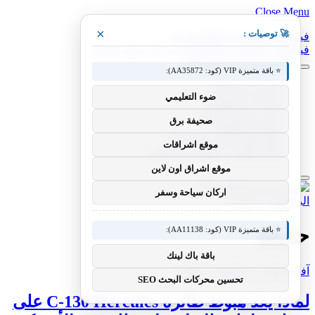
Close Menu
×
🚀 توصيات :
فيسبوك
X (Twitter)
الانستغرام
فيسبوك
X (Twitter)
الانستغرام
بينتيريست
فيميو
⭐ باقة متميزة VIP (كود: AA35872):
معدات وصناعات
ضوء التعليمي
سيارات ومعدات
مختبر معرفة التقني
صحيفة برق
منوعات التقنية
عالم المحركات والسيارات
موقع اشراقات
آفاق الطيران والطيران التقني
موقع اشراق اون لاين
اركان سياحة وسفر
الرئيسية
»
حاملة
حاملة
⭐ باقة متميزة VIP (كود: AA11138):
باقة باك لينك
آفاق الطيران والطيران التقني
تحسين محركات البحث SEO
لماذا يعد هبوط طائرة C-130 Hercules على