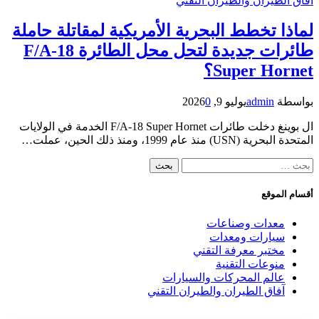
آفاق الطيران والطيران التقني
لماذا تخطط البحرية الأمريكية لمقاتلة حاملة
طائرات جديدة لتحل محل الطائرة F/A-18
Super Hornet؟
بواسطة
admin
يوليو 9, 2026
0
ال بوينغ دخلت طائرات F/A-18 Super Hornet الخدمة في الولايات
المتحدة البحرية (USN) منذ عام 1999، ومنذ ذلك الحين، عملت…
البحث
عن:
أقسام الموقع
معدات وصناعات
سيارات ومعدات
مختبر معرفة التقني
منوعات التقنية
عالم المحركات والسيارات
آفاق الطيران والطيران التقني