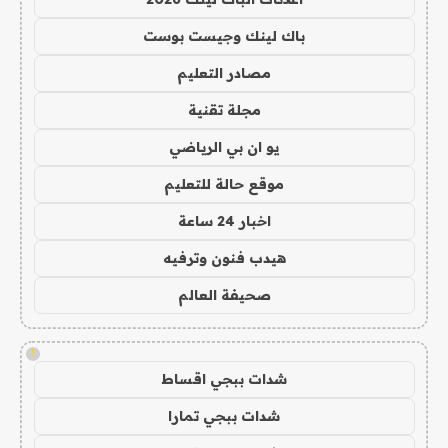
باك لينك وجيست بوست
مصادر التعليم
مجلة تقنية
يو ان بي الرياضي
موقع حالة للتعليم
اخبار 24 ساعة
هيدب فنون وترفيه
صحيفة العالم
!
شدات ببجي اقساط
شدات ببجي تمارا