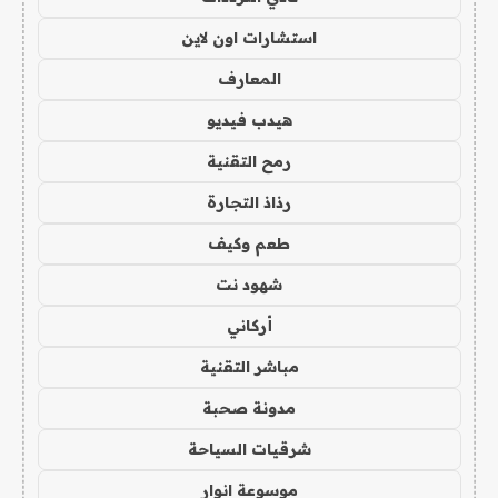
استشارات اون لاين
المعارف
هيدب فيديو
رمح التقنية
رذاذ التجارة
طعم وكيف
شهود نت
أركاني
مباشر التقنية
مدونة صحبة
شرقيات السياحة
موسوعة انوار