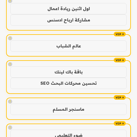
!
اول اثنين ريادة اعمال
مشاركة ارباح ادسنس
!
عالم الشباب
!
باقة باك لينك
تحسين محركات البحث SEO
!
ماسنجر المسلم
!
ضوء التعليمي