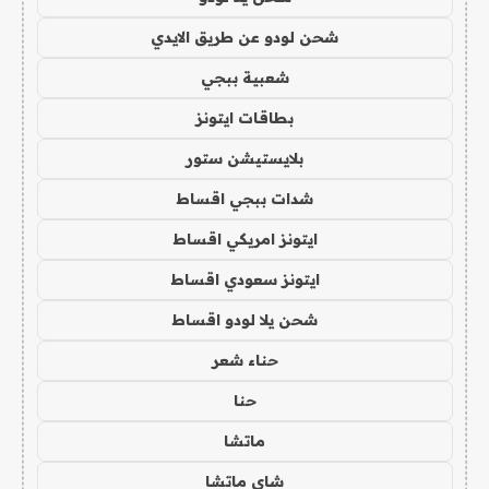
شحن لودو عن طريق الايدي
شعبية ببجي
بطاقات ايتونز
بلايستيشن ستور
شدات ببجي اقساط
ايتونز امريكي اقساط
ايتونز سعودي اقساط
شحن يلا لودو اقساط
حناء شعر
حنا
ماتشا
شاي ماتشا