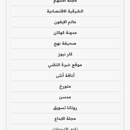
مجلة الاسهم
الشرقية الاقتصادية
عالم الايفون
مدونة كوكان
صحيفة نهج
كار نيوز
موقع خبرة التقني
أناقة أنثى
متورخ
مدسن
روتانا تسويق
مجلة الابداع
نادي الترددات