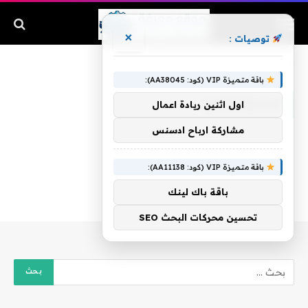
×
توصيات :
الرئيسية
»
حسنية اغادير
باقة متميزة VIP (كود: AA38045):
حسنية اغادير
اول اثنين ريادة اعمال
مشاركة ارباح ادسنس
باقة متميزة VIP (كود: AA11138):
باقة باك لينك
تحسين محركات البحث SEO