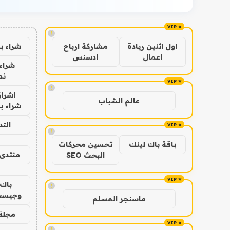
!
شراء ب
اول اثنين ريادة
مشاركة ارباح
اعمال
ادسنس
شراء 
نص
!
اشراق
عالم الشباب
شراء با
الت
!
باقة باك لينك
تحسين محركات
منتدى 
البحث SEO
باك 
!
وجيست
ماسنجر المسلم
مجلة 
!