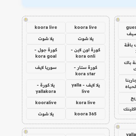
!
!
koora live
koora live
gues
ضيف
يلا شوت
يلا شوت
 باقة
كورة اون لاين -
كورة جول -
kora goal
kora onli
ة باك
كورة ستار -
سوريا لايف
ك
kora star
اربنا
يلا لايف - yalla
يلا كورة -
لحياه
yallakora
live
يع
kooralive
kora live
اكلينك
koora 365
يلا شوت
!
!
yall