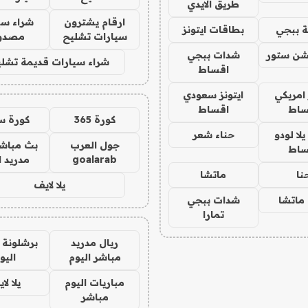
طريق الايدي
ارقام يشترون
شراء سي
 ببجي
بطاقات ايتونز
سيارات تشليح
مصدو
شن ستور
شدات ببجي
شراء سيارات قديمة تشلي
اقساط
 امريكي
ايتونز سعودي
ساط
اقساط
كورة 365
كورة س
ا لودو
حناء شعر
جول العرب
بث مباشر
ساط
goalarab
مدريد ا
نا
ماتشا
يلا لايف
ماتشا
شدات ببجي
تمارا
ريال مدريد
برشلونة 
مباشر اليوم
اليو
مباريات اليوم
يلا لا
مباشر