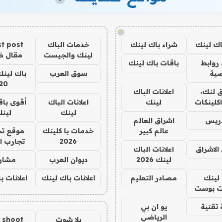
!
اك لينك
شراء باك لينك
خدمات الباك
t post
لينك والجيست
مقال 
روابط
باقات باك لينك
ية
سوق العرب
باك لينك
20
 لنك،
اعلانات الباك
كلينكات
لينك
اعلانات الباك
أقوى باق
لينك
لين
دريس
اشراق العالم
عالم كبير
خدمات با كلينك
موقع تج
2026
تجارب ا
الاشراق
اعلانات الباك
لينك 2026
ديوان العرب
مشار
لينك
مصادر التعليم
اعلانات باك لينك
اعلانات ب
 بوست
تقنية
يو ان بي
الرياضي
يلا شوت
a shoot