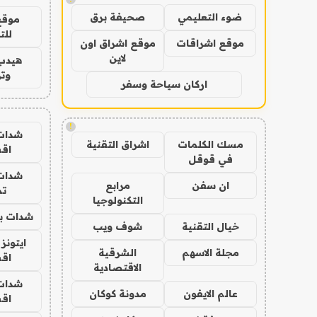
ضوء التعليمي
صحيفة برق
موقع
للت
موقع اشراقات
موقع اشراق اون
لاين
هيدب
وتر
اركان سياحة وسفر
!
شدات
مسك الكلمات
اشراق التقنية
اق
في قوقل
شدات
ان سفن
مرابع
تم
التكنولوجيا
شدات بب
خيال التقنية
شوف ويب
ايتونز
مجلة الاسهم
الشرقية
اق
الاقتصادية
شدات
عالم الايفون
مدونة كوكان
اق