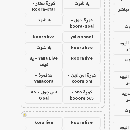
يلا شوت
كورة ستار -
مباشر
koora-star
كورة جول -
يلا شوت
وت
koora-goal
koora live
yalla shoot
اليوم
koora live
يلا شوت
ر
koora live
Yalla Live - يلا
وت
لايف
كورة اون لاين -
يلا كورة -
اليوم
yallakora
koora onl
ر
كورة 365 -
اس جول - AS
دريد
Goal
kooora 365
ر
وت
!
kora live
koora live
اليوم