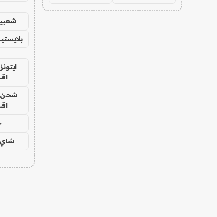
شعبية
بلايستي
ايتونز
اق
شحن يل
اق
ح
شاي 