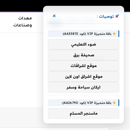
×
توصيات :
معدات
وصناعات
باقة متميزة VIP (كود: AA35872):
الرئيسية
»
حسن بصرى
ضوء التعليمي
صحيفة برق
حسن بصرى
موقع اشراقات
موقع اشراق اون لاين
اركان سياحة وسفر
باقة متميزة VIP (كود: AA26790):
ماسنجر المسلم