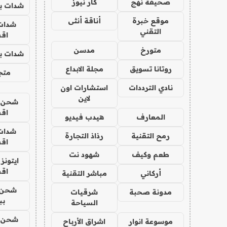
صحيفة نهج
كار نيوز
شدات بب
موقع خبرة
أناقة أنثى
شدات
التقني
اق
متورخ
مدسن
شدات بب
روتانا تسويق
مجلة الابداع
متجر 
نادي الترددات
استشارات اون
لاين
شحن يل
اق
المعارف
هيدب فيديو
شدات
رمح التقنية
رذاذ التجارة
اق
طعم وكيف
شهود نت
ايتونز
اق
أركاني
مباشر التقنية
شحن 
مدونة صحبة
شرقيات
بب
السياحة
شحن يل
موسوعة انوار
اشراق الأرباح