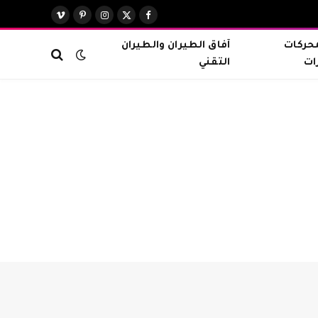
X
فيسبوك
الانستغرام
بينتيريست
فيميو
(Twitter)
محركات
آفاق الطيران والطيران
ات
التقني