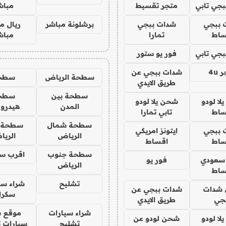
جي تابي
متجر تقسيط
مباش
 ببجي
شدات ببجي
برشلونة مباشر
ريال م
ساط
تمارا
مباش
جي تابي
فور يو ستور
4u
شدات ببجي عن
سطحة الرياض
سطح
طريق الايدي
سطحة بين
سطح
ا لودو
شحن يلا لودو
المدن
هيدرو
ساط
تابي تمارا
سطحة شمال
سطحة 
 ببجي
ايتونز امريكي
الرياض
الري
ساط
اقساط
سطحة جنوب
اقرب س
 سعودي
فور يو
الرياض
ساط
تشليح
شراء سي
شدات
شدات ببجي عن
سكرا
جي
طريق الايدي
شراء سيارات
موقع ش
ا لودو
شحن لودو عن
تشليح
سيارات 