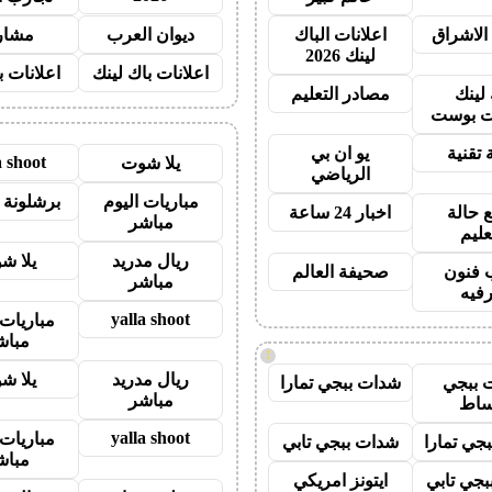
الاشراق
اعلانات الباك
ديوان العرب
مشار
لينك 2026
اعلانات باك لينك
اعلانات ب
 لينك
مصادر التعليم
 بوست
 تقنية
يو ان بي
a shoot
يلا شوت
الرياضي
مباريات اليوم
برشلونة 
 حالة
اخبار 24 ساعة
مباشر
عليم
ريال مدريد
يلا ش
 فنون
صحيفة العالم
مباشر
رفيه
yalla shoot
مباريات 
مباش
!
ريال مدريد
يلا ش
 ببجي
شدات ببجي تمارا
مباشر
ساط
yalla shoot
مباريات 
جي تمارا
شدات ببجي تابي
مباش
جي تابي
ايتونز امريكي