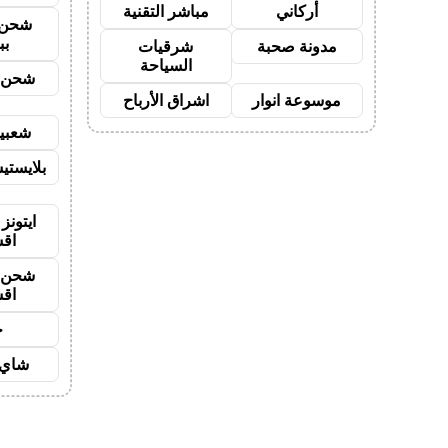
أركاني
مباشر التقنية
شحن 
بب
مدونة صحبة
شرقيات
السياحة
شحن ي
موسوعة انوار
اشراق الأرباح
شعبية
بلايستي
ايتونز
اق
شحن ي
اق
ح
شاي 