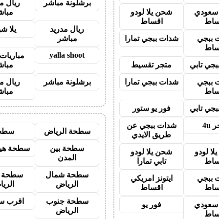
برشلونة مباشر
ريال م
ز سعودي
شحن يلا لودو
مباش
ساط
اقساط
ريال مدريد
يلا ش
 ببجي
شدات ببجي تمارا
مباشر
ساط
yalla shoot
مباريات 
جي تابي
متجر تقسيط
مباش
 ببجي
شدات ببجي تمارا
برشلونة مباشر
ريال م
ساط
مباش
جي تابي
فور يو ستور
 4u
شدات ببجي عن
سطحة الرياض
سطح
طريق الايدي
سطحة بين
سطحة هيد
لا لودو
شحن يلا لودو
المدن
ساط
تابي تمارا
سطحة شمال
سطحة 
 ببجي
ايتونز امريكي
الرياض
الري
ساط
اقساط
سطحة جنوب
اقرب س
ز سعودي
فور يو
الرياض
ساط