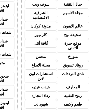
خيال التقنية
شوف ويب
ايتون
اق
مجلة الاسهم
الشرقية
الاقتصادية
شدات
اق
عالم الايفون
مدونة كوكان
شدات بب
صحيفة نهج
كار نيوز
شدات
موقع خبرة
أناقة أنثى
اق
التقني
شدات بب
متورخ
مدسن
متجر
روتانا تسويق
مجلة الابداع
نادي الترددات
استشارات اون
شحن ي
لاين
اق
المعارف
هيدب فيديو
شدات
اق
رمح التقنية
رذاذ التجارة
ايتون
طعم وكيف
شهود نت
اق