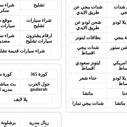
تشليح
شراء سي
شدات
شدات ببجي عن
سكرا
جي
طريق الايدي
شراء سيارات
موقع ش
لا لودو
شحن لودو عن
تشليح
سيارات 
طريق الايدي
ارقام يشترون
شراء سي
 ببجي
بطاقات ايتونز
سيارات تشليح
مصدو
شن ستور
شدات ببجي
شراء سيارات قديمة تشلي
اقساط
 امريكي
ايتونز سعودي
ساط
اقساط
كورة 365
كورة س
لا لودو
حناء شعر
ساط
جول العرب
بث مباشر
goalarab
مدريد ا
نا
ماتشا
يلا لايف
ماتشا
شدات ببجي تمارا
ريال مدريد
برشلونة 