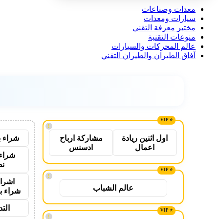
معدات وصناعات
سيارات ومعدات
مختبر معرفة التقني
منوعات التقنية
عالم المحركات والسيارات
آفاق الطيران والطيران التقني
!
شراء ب
اول اثنين ريادة
مشاركة ارباح
اعمال
ادسنس
شراء 
نص
!
اشراق
عالم الشباب
شراء ب
الت
!