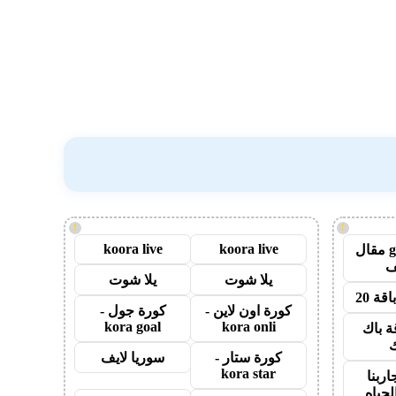
!
!
koora live
koora live
guest post مقال
يلا شوت
يلا شوت
قة 20
كورة اون لاين -
كورة جول -
kora goal
kora onli
ة باك
ك
كورة ستار -
سوريا لايف
kora star
اربنا
لحياه