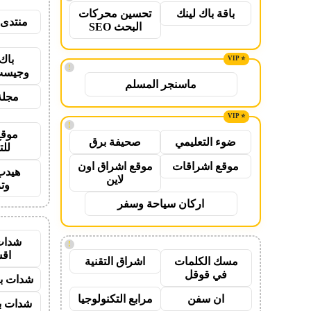
باقة باك لينك
تحسين محركات
منتدى 
البحث SEO
باك
!
وجيست
ماسنجر المسلم
مجلة
!
موقع
ضوء التعليمي
صحيفة برق
للت
موقع اشراقات
موقع اشراق اون
هيدب
لاين
وت
اركان سياحة وسفر
شدات
!
اق
مسك الكلمات
اشراق التقنية
في قوقل
شدات بب
ان سفن
مرابع التكنولوجيا
شدات بب