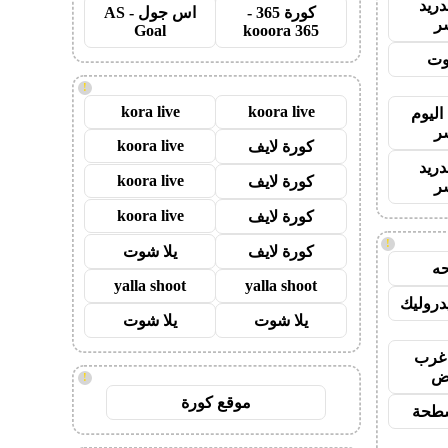
دريد
كورة 365 -
اس جول - AS
ر
Goal
kooora 365
وت
!
kora live
koora live
اليوم
ر
koora live
كورة لايف
دريد
koora live
كورة لايف
ر
koora live
كورة لايف
!
كورة لايف
يلا شوت
ه
yalla shoot
yalla shoot
روليك
يلا شوت
يلا شوت
غرب
اض
!
موقع كورة
طحة