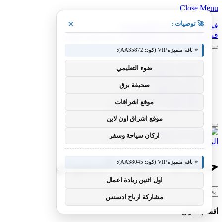
Close Menu
×
🚀 توصيات :
فيسبوك
X (Twitter)
الانستغرام
فيسبوك
X (Twitter)
الانستغرام
بينتيريست
فيميو
⭐ باقة متميزة VIP (كود: AA35872):
معدات وصناعات
ضوء التعليمي
سيارات ومعدات
مختبر معرفة التقني
صحيفة برق
منوعات التقنية
عالم المحركات والسيارات
موقع اشراقات
آفاق الطيران والطيران التقني
موقع اشراق اون لاين
اركان سياحة وسفر
الرئيسية
»
حمدالله الدوري السعودي
حمدالله الدوري السعودي
⭐ باقة متميزة VIP (كود: AA38045):
اول اثنين ريادة اعمال
البحث
مشاركة ارباح ادسنس
عن:
أقسام الموقع