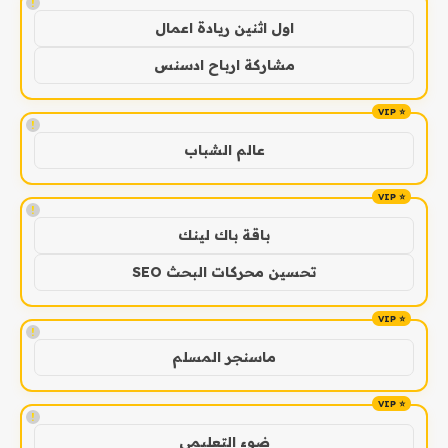
!
اول اثنين ريادة اعمال
مشاركة ارباح ادسنس
!
عالم الشباب
!
باقة باك لينك
تحسين محركات البحث SEO
!
ماسنجر المسلم
!
ضوء التعليمي