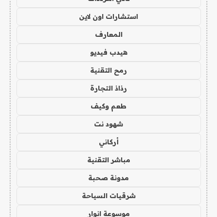
استشارات اون لاين
المعارف
هيدب فيديو
رمح التقنية
رذاذ التجارة
طعم وكيف
شهود نت
أركاني
مباشر التقنية
مدونة صحبة
شرقيات السياحة
موسوعة انوار