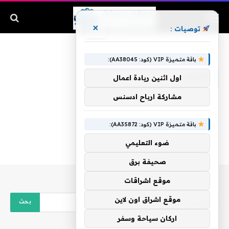
×
توصيات :
الرئيسية
»
خامنه
باقة متميزة VIP (كود: AA38045):
خامنه
اول اثنين ريادة اعمال
مشاركة ارباح ادسنس
باقة متميزة VIP (كود: AA35872):
ضوء التعليمي
صحيفة برق
موقع اشراقات
موقع اشراق اون لاين
اركان سياحة وسفر