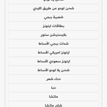
شحن لودو عن طريق الايدي
شعبية ببجي
بطاقات ايتونز
بلايستيشن ستور
شدات ببجي اقساط
ايتونز امريكي اقساط
ايتونز سعودي اقساط
شحن يلا لودو اقساط
حناء شعر
حنا
ماتشا
شاي ماتشا