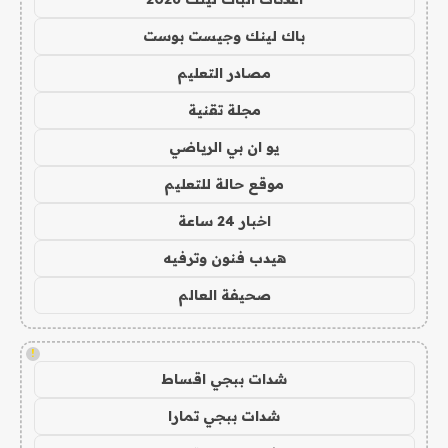
باك لينك وجيست بوست
مصادر التعليم
مجلة تقنية
يو ان بي الرياضي
موقع حالة للتعليم
اخبار 24 ساعة
هيدب فنون وترفيه
صحيفة العالم
!
شدات ببجي اقساط
شدات ببجي تمارا