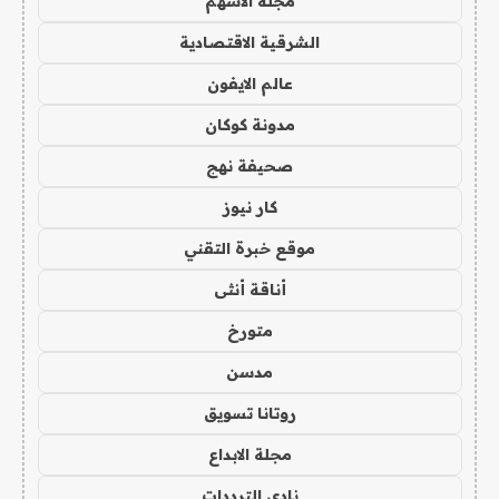
مجلة الاسهم
الشرقية الاقتصادية
عالم الايفون
مدونة كوكان
صحيفة نهج
كار نيوز
موقع خبرة التقني
أناقة أنثى
متورخ
مدسن
روتانا تسويق
مجلة الابداع
نادي الترددات