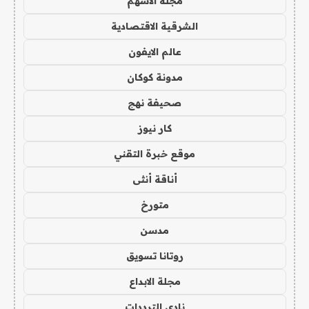
مجلة الاسهم
الشرقية الاقتصادية
عالم الايفون
مدونة كوكان
صحيفة نهج
كار نيوز
موقع خبرة التقني
أناقة أنثى
متورخ
مدسن
روتانا تسويق
مجلة الابداع
نادي الترددات