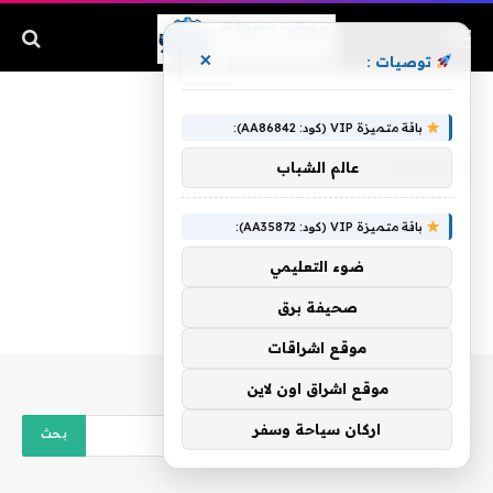
×
توصيات :
الرئيسية
»
خريجات
باقة متميزة VIP (كود: AA86842):
خريجات
عالم الشباب
باقة متميزة VIP (كود: AA35872):
ضوء التعليمي
صحيفة برق
موقع اشراقات
موقع اشراق اون لاين
اركان سياحة وسفر