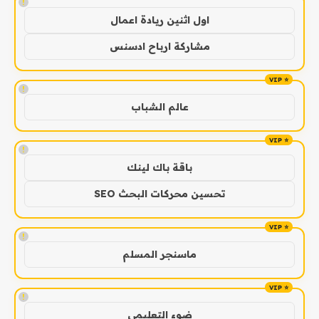
!
اول اثنين ريادة اعمال
مشاركة ارباح ادسنس
!
عالم الشباب
!
باقة باك لينك
تحسين محركات البحث SEO
!
ماسنجر المسلم
!
ضوء التعليمي