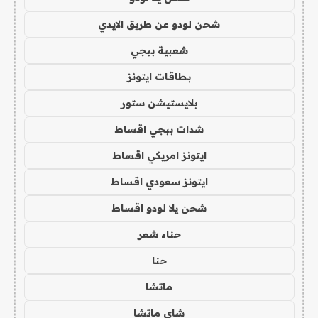
شحن لودو عن طريق الايدي
شعبية ببجي
بطاقات ايتونز
بلايستيشن ستور
شدات ببجي اقساط
ايتونز امريكي اقساط
ايتونز سعودي اقساط
شحن يلا لودو اقساط
حناء شعر
حنا
ماتشا
شاي ماتشا