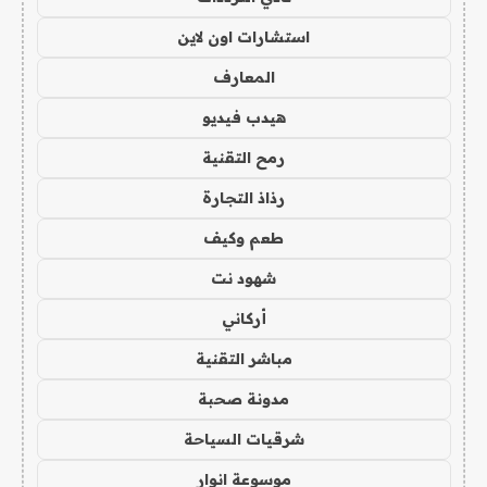
استشارات اون لاين
المعارف
هيدب فيديو
رمح التقنية
رذاذ التجارة
طعم وكيف
شهود نت
أركاني
مباشر التقنية
مدونة صحبة
شرقيات السياحة
موسوعة انوار