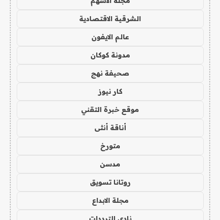
مجلة الاسهم
الشرقية الاقتصادية
عالم الايفون
مدونة كوكان
صحيفة نهج
كار نيوز
موقع خبرة التقني
أناقة أنثى
متورخ
مدسن
روتانا تسويق
مجلة الابداع
نادي الترددات