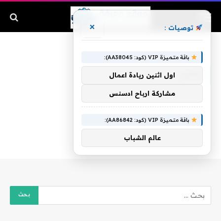
×
توصيات :
الرئيسية
»
رأسي
باقة متميزة VIP (كود: AA38045):
رأسي
اول اثنين ريادة اعمال
مشاركة ارباح ادسنس
باقة متميزة VIP (كود: AA86842):
عالم الشباب