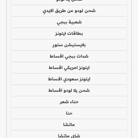
شحن لودو عن طريق الايدي
شعبية ببجي
بطاقات ايتونز
بلايستيشن ستور
شدات ببجي اقساط
ايتونز امريكي اقساط
ايتونز سعودي اقساط
شحن يلا لودو اقساط
حناء شعر
حنا
ماتشا
شاي ماتشا