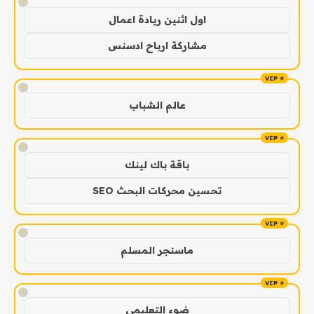
!
اول اثنين ريادة اعمال
مشاركة ارباح ادسنس
!
عالم الشباب
!
باقة باك لينك
تحسين محركات البحث SEO
!
ماسنجر المسلم
!
ضوء التعليمي