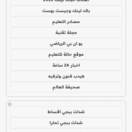
باك لينك وجيست بوست
مصادر التعليم
مجلة تقنية
يو ان بي الرياضي
موقع حالة للتعليم
اخبار 24 ساعة
هيدب فنون وترفيه
صحيفة العالم
!
شدات ببجي اقساط
شدات ببجي تمارا