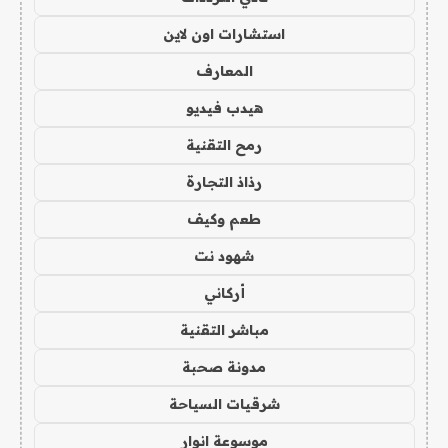
استشارات اون لاين
المعارف
هيدب فيديو
رمح التقنية
رذاذ التجارة
طعم وكيف
شهود نت
أركاني
مباشر التقنية
مدونة صحبة
شرقيات السياحة
موسوعة انوار