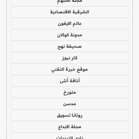
مجلة الاسهم
الشرقية الاقتصادية
عالم الايفون
مدونة كوكان
صحيفة نهج
كار نيوز
موقع خبرة التقني
أناقة أنثى
متورخ
مدسن
روتانا تسويق
مجلة الابداع
نادي الترددات