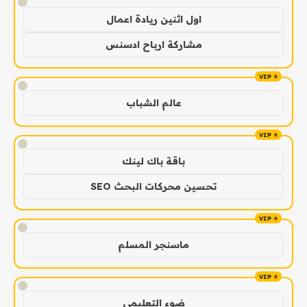
!
اول اثنين ريادة اعمال
مشاركة ارباح ادسنس
!
عالم الشباب
!
باقة باك لينك
تحسين محركات البحث SEO
!
ماسنجر المسلم
!
ضوء التعليمي