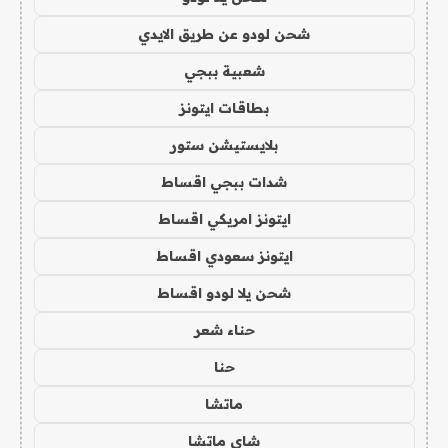
شحن لودو عن طريق الايدي
شعبية ببجي
بطاقات ايتونز
بلايستيشن ستور
شدات ببجي اقساط
ايتونز امريكي اقساط
ايتونز سعودي اقساط
شحن يلا لودو اقساط
حناء شعر
حنا
ماتشا
شاي ماتشا