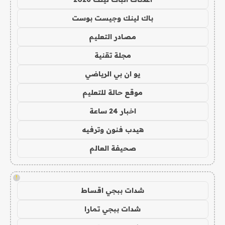
باك لينك وجيست بوست
مصادر التعليم
مجلة تقنية
يو ان بي الرياضي
موقع حالة للتعليم
اخبار 24 ساعة
هيدب فنون وترفيه
صحيفة العالم
!
شدات ببجي اقساط
شدات ببجي تمارا