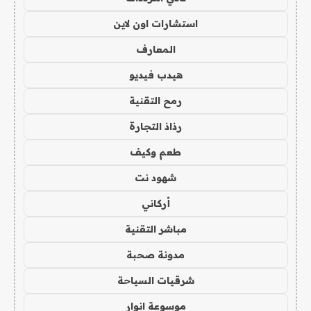
استشارات اون لاين
المعارف
هيدب فيديو
رمح التقنية
رذاذ التجارة
طعم وكيف
شهود نت
أركاني
مباشر التقنية
مدونة صحبة
شرقيات السياحة
موسوعة انوار