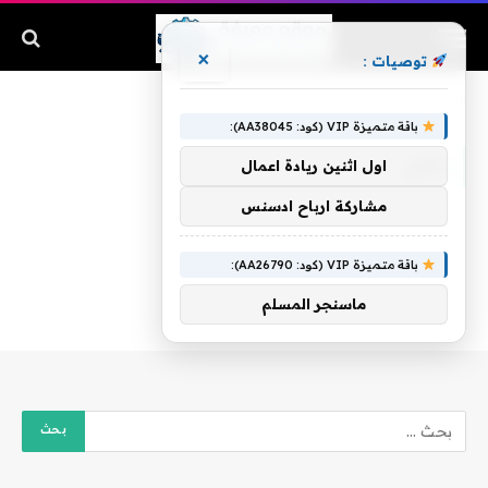
×
توصيات :
الرئيسية
»
راجي
باقة متميزة VIP (كود: AA38045):
راجي
اول اثنين ريادة اعمال
مشاركة ارباح ادسنس
باقة متميزة VIP (كود: AA26790):
ماسنجر المسلم