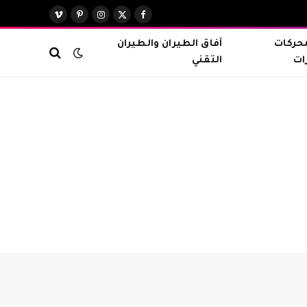
X
فيسبوك
الانستغرام
بينتيريست
فيميو
(Twitter)
محركات
آفاق الطيران والطيران
ات
التقني