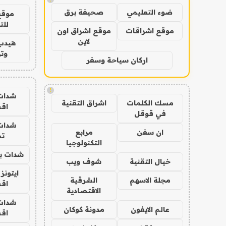
ضوء التعليمي
صحيفة برق
موقع
للت
موقع اشراقات
موقع اشراق اون
لاين
هيدب
وتر
اركان سياحة وسفر
!
شدات
مسك الكلمات
اشراق التقنية
اق
في قوقل
شدات
ان سفن
مرابع
تم
التكنولوجيا
شدات بب
خيال التقنية
شوف ويب
ايتونز
مجلة الاسهم
الشرقية
اق
الاقتصادية
شدات
عالم الايفون
مدونة كوكان
اق