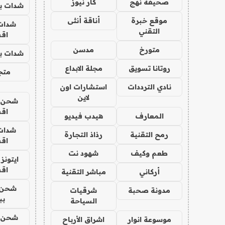
صحيفة نهج
كار نيوز
شدات بب
موقع خبرة
أناقة أنثى
شدات
التقني
اق
متورخ
مدسن
شدات بب
روتانا تسويق
مجلة الابداع
متجر 
نادي الترددات
استشارات اون
لاين
شحن يل
اق
المعارف
هيدب فيديو
شدات
رمح التقنية
رذاذ التجارة
اق
طعم وكيف
شهود نت
ايتونز
اق
أركاني
مباشر التقنية
شحن 
مدونة صحبة
شرقيات
بب
السياحة
شحن يل
موسوعة انوار
اشراق الأرباح