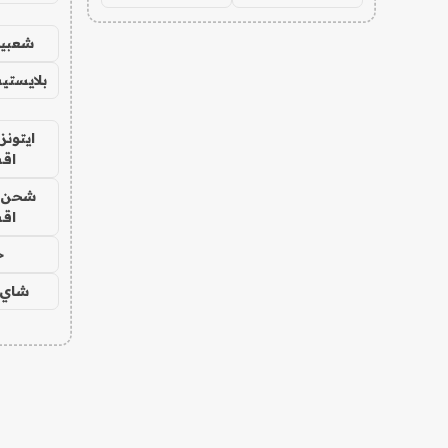
شعبية
بلايستي
ايتونز
اق
شحن يل
اق
ح
شاي 