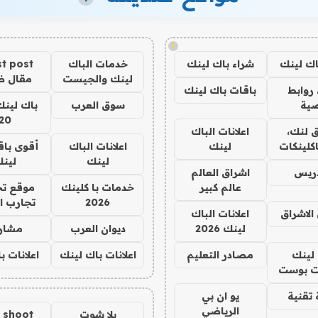
!
اك لينك
شراء باك لينك
خدمات الباك
t post
لينك والجيست
مقال 
روابط
باقات باك لينك
ية
سوق العرب
باك لينك
20
 لنك،
اعلانات الباك
كلينكات
لينك
اعلانات الباك
أقوى باق
لينك
لين
دريس
اشراق العالم
عالم كبير
خدمات با كلينك
موقع تج
2026
تجارب ا
الاشراق
اعلانات الباك
لينك 2026
ديوان العرب
مشار
لينك
مصادر التعليم
اعلانات باك لينك
اعلانات ب
 بوست
تقنية
يو ان بي
الرياضي
يلا شوت
a shoot