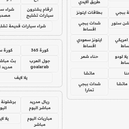
طريق الايدي
ارقام يشترون
شراء سي
 ببجي
بطاقات ايتونز
سيارات تشليح
مصدو
شن ستور
شدات ببجي
شراء سيارات قديمة تشلي
اقساط
 امريكي
ايتونز سعودي
ساط
اقساط
كورة 365
كورة س
ا لودو
حناء شعر
جول العرب
بث مباشر
ساط
goalarab
مدريد ا
نا
ماتشا
يلا لايف
ماتشا
شدات ببجي
تمارا
ريال مدريد
برشلونة 
مباشر اليوم
اليو
مباريات اليوم
يلا لا
مباشر