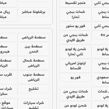
جي تابي
متجر تقسيط
مباش
 ببجي
شدات ببجي
برشلونة مباشر
ريال م
ساط
تمارا
مباش
جي تابي
فور يو ستور
4u
شدات ببجي عن
سطحة الرياض
سطح
طريق الايدي
سطحة بين
سطح
ا لودو
شحن يلا لودو
المدن
هيدرو
ساط
تابي تمارا
سطحة شمال
سطحة 
 ببجي
ايتونز امريكي
الرياض
الري
ساط
اقساط
سطحة جنوب
اقرب س
 سعودي
فور يو
الرياض
ساط
تشليح
شراء سي
شدات
شدات ببجي عن
سكرا
جي
طريق الايدي
شراء سيارات
موقع ش
ا لودو
شحن لودو عن
تشليح
سيارات 