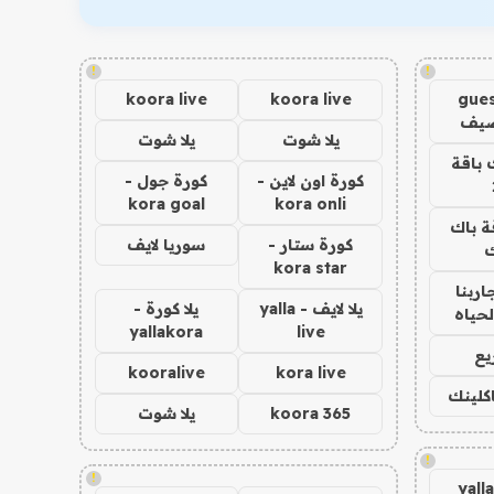
!
!
koora live
koora live
gues
ضيف
يلا شوت
يلا شوت
 باقة
كورة اون لاين -
كورة جول -
kora goal
kora onli
ة باك
كورة ستار -
سوريا لايف
ك
kora star
اربنا
يلا لايف - yalla
يلا كورة -
لحياه
yallakora
live
يع
kooralive
kora live
اكلينك
koora 365
يلا شوت
!
!
yall