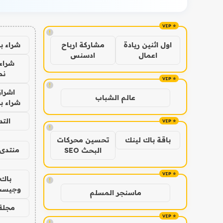
!
شراء ب
اول اثنين ريادة
مشاركة ارباح
اعمال
ادسنس
شراء 
نص
!
اشراق
عالم الشباب
شراء با
الت
!
باقة باك لينك
تحسين محركات
منتدى 
البحث SEO
باك 
!
وجيست
ماسنجر المسلم
مجلة 
!