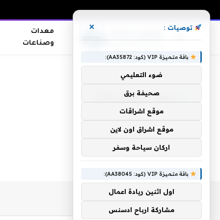
×
توصيات :
معدات
وصناعات
باقة متميزة VIP (كود: AA35872):
الرئيسية
»
رجيم البروتين اتكنز
ضوء التعليمي
صحيفة برق
رجيم البروتين اتكنز
موقع اشراقات
موقع اشراق اون لاين
اركان سياحة وسفر
باقة متميزة VIP (كود: AA38045):
اول اثنين ريادة اعمال
مشاركة ارباح ادسنس