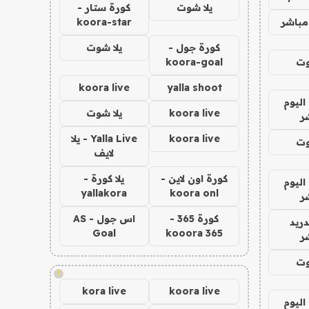
يلا شوت
كورة ستار -
مباشر
koora-star
كورة جول -
يلا شوت
وت
koora-goal
koora live
yalla shoot
اليوم
koora live
يلا شوت
ر
koora live
Yalla Live - يلا
وت
لايف
كورة اون لاين -
يلا كورة -
اليوم
yallakora
koora onl
ر
كورة 365 -
اس جول - AS
دريد
Goal
kooora 365
ر
وت
!
kora live
koora live
اليوم