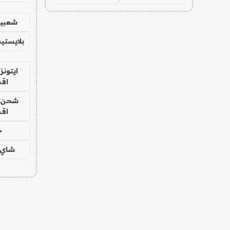
شعبية
بلايستي
ايتونز
اق
شحن يل
اق
ح
شاي 