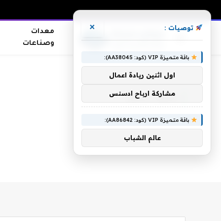
×
توصيات :
معدات
وصناعات
باقة متميزة VIP (كود: AA38045):
الرئيسية
»
رجيم الخس
اول اثنين ريادة اعمال
مشاركة ارباح ادسنس
رجيم الخس
باقة متميزة VIP (كود: AA86842):
عالم الشباب