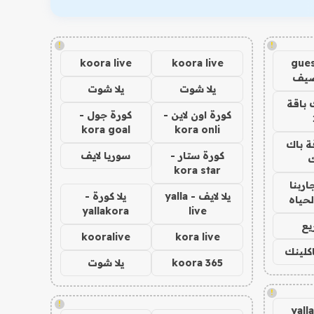
!
!
koora live
koora live
gues
ضيف
يلا شوت
يلا شوت
 باقة
كورة اون لاين -
كورة جول -
kora goal
kora onli
ة باك
كورة ستار -
سوريا لايف
ك
kora star
اربنا
يلا لايف - yalla
يلا كورة -
لحياه
yallakora
live
يع
kooralive
kora live
اكلينك
koora 365
يلا شوت
!
!
yall