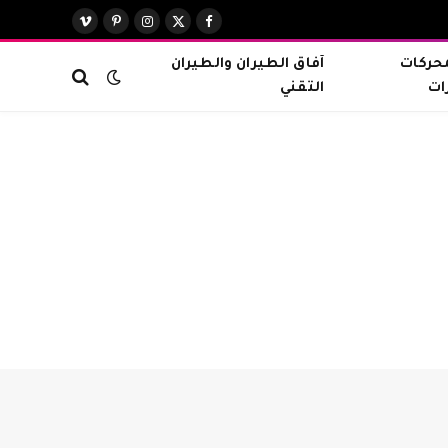
X
فيسبوك
الانستغرام
بينتيريست
فيميو
(Twitter)
محركات
آفاق الطيران والطيران
ات
التقني