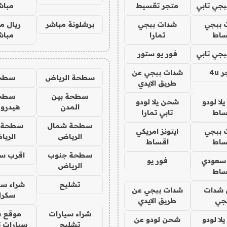
جي تابي
متجر تقسيط
مباش
 ببجي
شدات ببجي
برشلونة مباشر
ريال م
ساط
تمارا
مباش
جي تابي
فور يو ستور
4u
شدات ببجي عن
سطحة الرياض
سطح
طريق الايدي
سطحة بين
سطح
ا لودو
شحن يلا لودو
المدن
هيدرو
ساط
تابي تمارا
سطحة شمال
سطحة 
 ببجي
ايتونز امريكي
الرياض
الري
ساط
اقساط
سطحة جنوب
اقرب س
 سعودي
فور يو
الرياض
ساط
تشليح
شراء سي
شدات
شدات ببجي عن
سكرا
جي
طريق الايدي
شراء سيارات
موقع ش
ا لودو
شحن لودو عن
تشليح
سيارات 