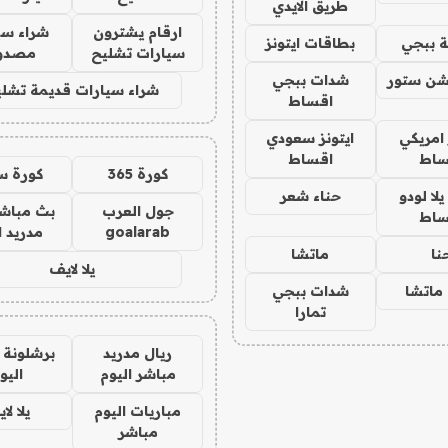
طريق الايدي
ارقام يشترون
شراء سي
 ببجي
بطاقات ايتونز
سيارات تشليح
مصدو
شن ستور
شدات ببجي
شراء سيارات قديمة تشلي
اقساط
 امريكي
ايتونز سعودي
ساط
اقساط
كورة 365
كورة س
ا لودو
حناء شعر
جول العرب
بث مباشر
ساط
goalarab
مدريد ا
نا
ماتشا
يلا لايف
ماتشا
شدات ببجي
تمارا
ريال مدريد
برشلونة 
مباشر اليوم
اليو
مباريات اليوم
يلا لا
مباشر