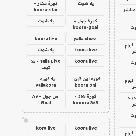
يلا شوت
كورة ستار -
مباشر
koora-star
كورة جول -
يلا شوت
وت
koora-goal
koora live
yalla shoot
اليوم
koora live
يلا شوت
ر
koora live
Yalla Live - يلا
وت
لايف
كورة اون لاين -
يلا كورة -
اليوم
yallakora
koora onl
ر
كورة 365 -
اس جول - AS
دريد
Goal
kooora 365
ر
وت
!
kora live
koora live
اليوم