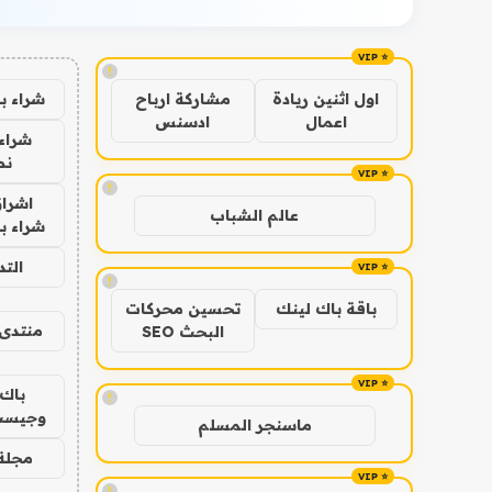
!
شراء ب
اول اثنين ريادة
مشاركة ارباح
اعمال
ادسنس
شراء 
نص
!
اشراق
عالم الشباب
شراء با
الت
!
باقة باك لينك
تحسين محركات
منتدى 
البحث SEO
باك 
!
وجيست
ماسنجر المسلم
مجلة 
!