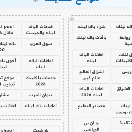
!
اك لينك
شراء باك لينك
خدمات الباك
t post
لينك والجيست
مقال 
روابط
باقات باك لينك
ية
سوق العرب
باك لينك
20
 لنك،
اعلانات الباك
كلينكات
لينك
اعلانات الباك
أقوى باق
لينك
لين
دريس
اشراق العالم
عالم كبير
خدمات با كلينك
موقع تج
2026
تجارب ا
الاشراق
اعلانات الباك
لينك 2026
ديوان العرب
مشار
لينك
مصادر التعليم
اعلانات باك لينك
اعلانات ب
 بوست
تقنية
يو ان بي
الرياضي
يلا شوت
a shoot