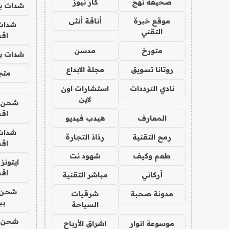
صحيفة نهج
كار نيوز
شدات بب
موقع خبرة
أناقة أنثى
شدات
التقني
اق
متورخ
مدسن
شدات بب
روتانا تسويق
مجلة الابداع
متجر 
نادي الترددات
استشارات اون
لاين
شحن يل
اق
المعارف
هيدب فيديو
شدات
رمح التقنية
رذاذ التجارة
اق
طعم وكيف
شهود نت
ايتونز
اق
أركاني
مباشر التقنية
شحن 
مدونة صحبة
شرقيات
بب
السياحة
شحن يل
موسوعة انوار
اشراق الأرباح