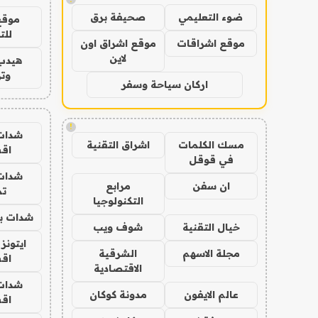
ضوء التعليمي
صحيفة برق
موقع
للت
موقع اشراقات
موقع اشراق اون
لاين
هيدب
وتر
اركان سياحة وسفر
!
شدات
مسك الكلمات
اشراق التقنية
اق
في قوقل
شدات
ان سفن
مرابع
تم
التكنولوجيا
شدات بب
خيال التقنية
شوف ويب
ايتونز
مجلة الاسهم
الشرقية
اق
الاقتصادية
شدات
عالم الايفون
مدونة كوكان
اق