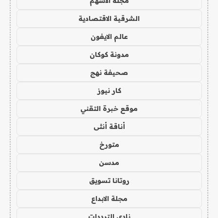
مجلة الاسهم
الشرقية الاقتصادية
عالم الايفون
مدونة كوكان
صحيفة نهج
كار نيوز
موقع خبرة التقني
أناقة أنثى
متورخ
مدسن
روتانا تسويق
مجلة الابداع
نادي الترددات