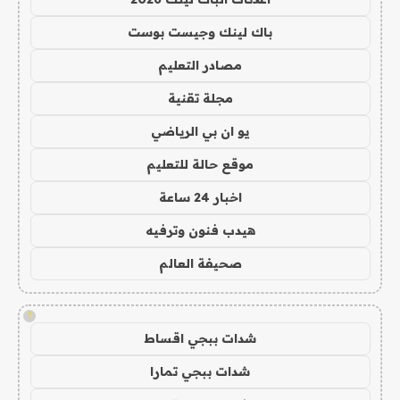
باك لينك وجيست بوست
مصادر التعليم
مجلة تقنية
يو ان بي الرياضي
موقع حالة للتعليم
اخبار 24 ساعة
هيدب فنون وترفيه
صحيفة العالم
!
شدات ببجي اقساط
شدات ببجي تمارا