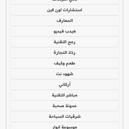
استشارات اون لاين
المعارف
هيدب فيديو
رمح التقنية
رذاذ التجارة
طعم وكيف
شهود نت
أركاني
مباشر التقنية
مدونة صحبة
شرقيات السياحة
موسوعة انوار