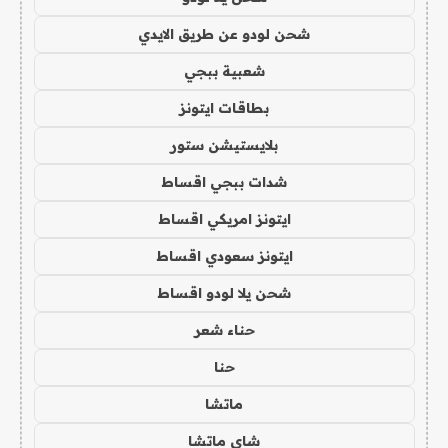
شحن لودو عن طريق الايدي
شعبية ببجي
بطاقات ايتونز
بلايستيشن ستور
شدات ببجي اقساط
ايتونز امريكي اقساط
ايتونز سعودي اقساط
شحن يلا لودو اقساط
حناء شعر
حنا
ماتشا
شاي ماتشا