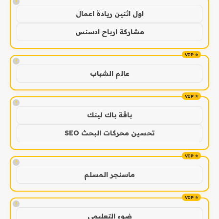
!
اول اثنين ريادة اعمال
مشاركة ارباح ادسنس
!
عالم الشباب
!
باقة باك لينك
تحسين محركات البحث SEO
!
ماسنجر المسلم
!
ضوء التعليمي