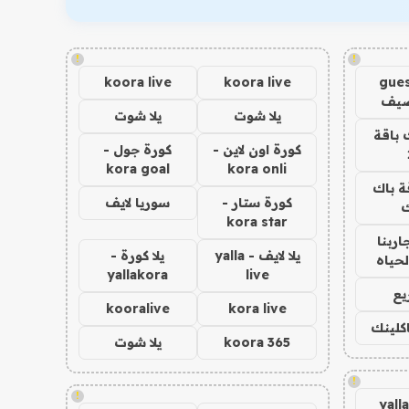
!
!
koora live
koora live
gues
ضيف
يلا شوت
يلا شوت
 باقة
كورة اون لاين -
كورة جول -
kora goal
kora onli
ة باك
كورة ستار -
سوريا لايف
ك
kora star
اربنا
يلا لايف - yalla
يلا كورة -
لحياه
yallakora
live
يع
kooralive
kora live
اكلينك
koora 365
يلا شوت
!
!
yall