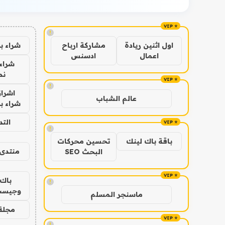
!
شراء ب
اول اثنين ريادة
مشاركة ارباح
اعمال
ادسنس
شراء 
نص
!
اشراق
عالم الشباب
شراء با
الت
!
باقة باك لينك
تحسين محركات
منتدى 
البحث SEO
باك 
!
وجيست
ماسنجر المسلم
مجلة 
!