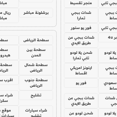
جي تابي
متجر تقسيط
مباش
 ببجي
شدات ببجي
برشلونة مباشر
ريال م
ساط
تمارا
مباش
جي تابي
فور يو ستور
4u
شدات ببجي عن
سطحة الرياض
سطح
طريق الايدي
سطحة بين
سطح
ا لودو
شحن يلا لودو
المدن
هيدرو
ساط
تابي تمارا
سطحة شمال
سطحة 
 ببجي
ايتونز امريكي
الرياض
الري
ساط
اقساط
سطحة جنوب
اقرب س
 سعودي
فور يو
الرياض
ساط
تشليح
شراء سي
شدات
شدات ببجي عن
سكرا
جي
طريق الايدي
شراء سيارات
موقع ش
ا لودو
شحن لودو عن
تشليح
سيارات 