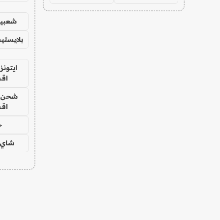
شعبية
بلايستي
ايتونز
اق
شحن يل
اق
ح
شاي 