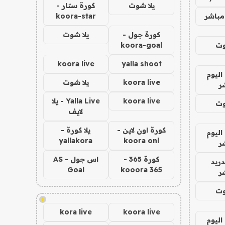
يلا شوت
كورة ستار -
مباشر
koora-star
كورة جول -
يلا شوت
وت
koora-goal
koora live
yalla shoot
اليوم
koora live
يلا شوت
ر
koora live
Yalla Live - يلا
وت
لايف
كورة اون لاين -
يلا كورة -
اليوم
yallakora
koora onl
ر
كورة 365 -
اس جول - AS
دريد
Goal
kooora 365
ر
وت
!
kora live
koora live
اليوم