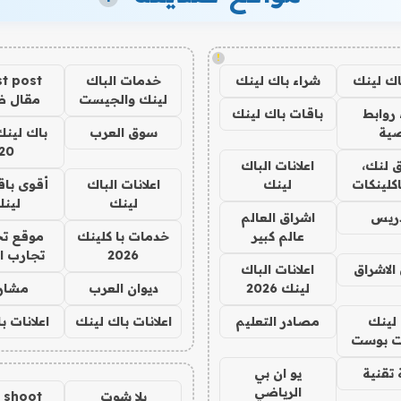
!
اك لينك
شراء باك لينك
خدمات الباك
t post
لينك والجيست
مقال 
روابط
باقات باك لينك
ية
سوق العرب
باك لينك
20
 لنك،
اعلانات الباك
كلينكات
لينك
اعلانات الباك
أقوى باق
لينك
لين
دريس
اشراق العالم
عالم كبير
خدمات با كلينك
موقع تج
2026
تجارب ا
الاشراق
اعلانات الباك
لينك 2026
ديوان العرب
مشار
لينك
مصادر التعليم
اعلانات باك لينك
اعلانات ب
 بوست
تقنية
يو ان بي
الرياضي
يلا شوت
a shoot