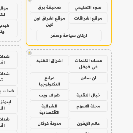
ضوء التعليمي
صحيفة برق
موقع
للت
موقع اشراقات
موقع اشراق اون
لاين
هيدب
وتر
اركان سياحة وسفر
!
شدات
مسك الكلمات
اشراق التقنية
اق
في قوقل
شدات
ان سفن
مرابع
تم
التكنولوجيا
شدات بب
خيال التقنية
شوف ويب
ايتونز
مجلة الاسهم
الشرقية
اق
الاقتصادية
شدات
عالم الايفون
مدونة كوكان
اق