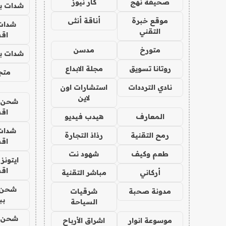
صحيفة نهج
كار نيوز
شدات بب
موقع خبرة
أناقة أنثى
شدات
التقني
اق
متورخ
مدسن
شدات بب
روتانا تسويق
مجلة الابداع
متجر 
نادي الترددات
استشارات اون
لاين
شحن يل
اق
المعارف
هيدب فيديو
شدات
رمح التقنية
رذاذ التجارة
اق
طعم وكيف
شهود نت
ايتونز
اق
أركاني
مباشر التقنية
شحن 
مدونة صحبة
شرقيات
بب
السياحة
شحن يل
موسوعة انوار
اشراق الأرباح