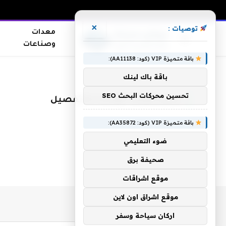
×
توصيات :
معدات
وصناعات
باقة متميزة VIP (كود: AA11138):
الرئيسية
»
رجيم الوجبة الواحدة بالتفصيل
باقة باك لينك
تحسين محركات البحث SEO
رجيم الوجبة الواحدة بالتفصيل
باقة متميزة VIP (كود: AA35872):
ضوء التعليمي
صحيفة برق
موقع اشراقات
موقع اشراق اون لاين
اركان سياحة وسفر