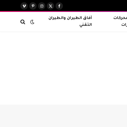
X
فيسبوك
الانستغرام
بينتيريست
فيميو
(Twitter)
محركات
آفاق الطيران والطيران
ات
التقني