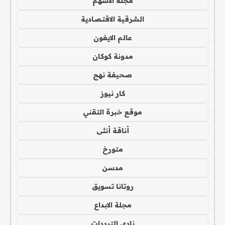
مجلة الاسهم
الشرقية الاقتصادية
عالم الايفون
مدونة كوكان
صحيفة نهج
كار نيوز
موقع خبرة التقني
أناقة أنثى
متورخ
مدسن
روتانا تسويق
مجلة الابداع
نادي الترددات