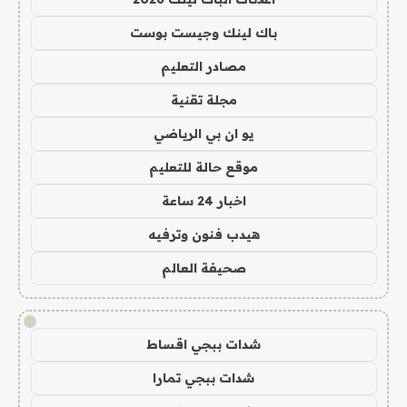
باك لينك وجيست بوست
مصادر التعليم
مجلة تقنية
يو ان بي الرياضي
موقع حالة للتعليم
اخبار 24 ساعة
هيدب فنون وترفيه
صحيفة العالم
!
شدات ببجي اقساط
شدات ببجي تمارا