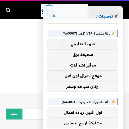
×
توصيات :
الرئيسية
»
رجيم سالي فؤاد السريع
باقة متميزة VIP (كود: AA35872):
رجيم سالي فؤاد السريع
ضوء التعليمي
صحيفة برق
موقع اشراقات
موقع اشراق اون لاين
اركان سياحة وسفر
باقة متميزة VIP (كود: AA38045):
اول اثنين ريادة اعمال
مشاركة ارباح ادسنس