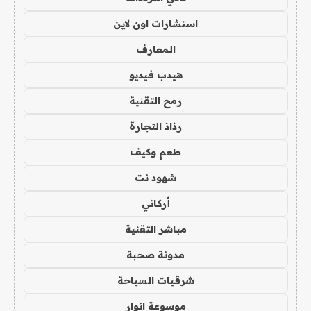
استشارات اون لاين
المعارف
هيدب فيديو
رمح التقنية
رذاذ التجارة
طعم وكيف
شهود نت
أركاني
مباشر التقنية
مدونة صحبة
شرقيات السياحة
موسوعة انوار