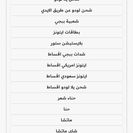
شحن لودو عن طريق الايدي
شعبية ببجي
بطاقات ايتونز
بلايستيشن ستور
شدات ببجي اقساط
ايتونز امريكي اقساط
ايتونز سعودي اقساط
شحن يلا لودو اقساط
حناء شعر
حنا
ماتشا
شاي ماتشا