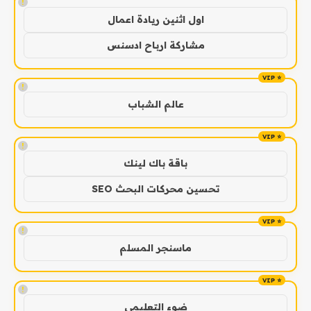
!
اول اثنين ريادة اعمال
مشاركة ارباح ادسنس
!
عالم الشباب
!
باقة باك لينك
تحسين محركات البحث SEO
!
ماسنجر المسلم
!
ضوء التعليمي