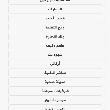
استشارات اون لاين
المعارف
هيدب فيديو
رمح التقنية
رذاذ التجارة
طعم وكيف
شهود نت
أركاني
مباشر التقنية
مدونة صحبة
شرقيات السياحة
موسوعة انوار
اشراق الأرباح