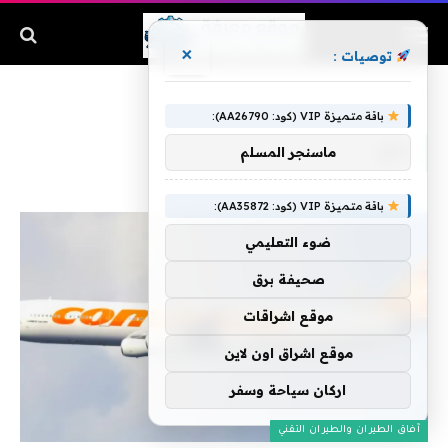
×
توصيات :
الرئيسية
»
رفع
باقة متميزة VIP (كود: AA26790):
رفع
ماسنجر المسلم
باقة متميزة VIP (كود: AA35872):
ضوء التعليمي
صحيفة برق
موقع اشراقات
موقع اشراق اون لاين
اركان سياحة وسفر
آفاق الطيران والطيران التقني