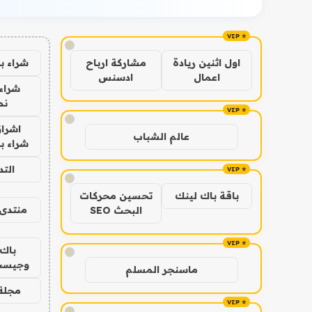
!
شراء ب
اول اثنين ريادة
مشاركة ارباح
اعمال
ادسنس
شراء 
نص
!
اشراق
عالم الشباب
شراء با
الت
!
باقة باك لينك
تحسين محركات
منتدى 
البحث SEO
باك 
!
وجيست
ماسنجر المسلم
مجلة 
!