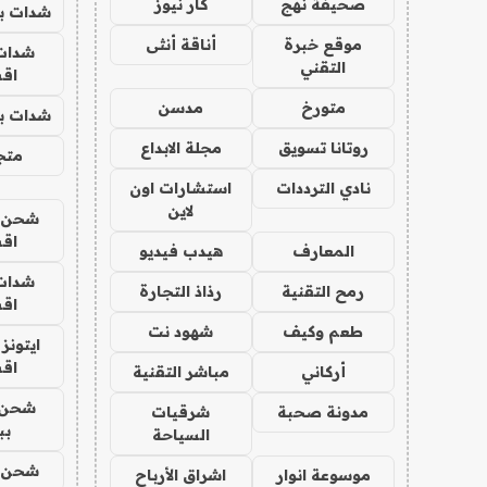
صحيفة نهج
كار نيوز
شدات بب
موقع خبرة
أناقة أنثى
شدات
التقني
اق
متورخ
مدسن
شدات بب
روتانا تسويق
مجلة الابداع
متجر 
نادي الترددات
استشارات اون
لاين
شحن يل
اق
المعارف
هيدب فيديو
شدات
رمح التقنية
رذاذ التجارة
اق
طعم وكيف
شهود نت
ايتونز
اق
أركاني
مباشر التقنية
شحن 
مدونة صحبة
شرقيات
بب
السياحة
شحن يل
موسوعة انوار
اشراق الأرباح