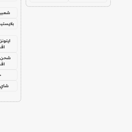
شعبية
بلايستي
ايتونز
اق
شحن يل
اق
ح
شاي 