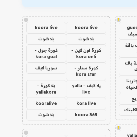
!
!
koora live
koora live
gues
ضيف
يلا شوت
يلا شوت
 باقة
كورة اون لاين -
كورة جول -
kora goal
kora onli
ة باك
كورة ستار -
سوريا لايف
ك
kora star
اربنا
يلا لايف - yalla
يلا كورة -
لحياه
yallakora
live
يع
kooralive
kora live
اكلينك
koora 365
يلا شوت
!
!
yall