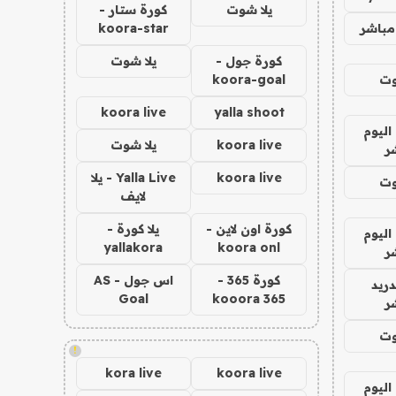
يلا شوت
كورة ستار -
مباشر
koora-star
كورة جول -
يلا شوت
وت
koora-goal
koora live
yalla shoot
اليوم
koora live
يلا شوت
ر
koora live
Yalla Live - يلا
وت
لايف
كورة اون لاين -
يلا كورة -
اليوم
yallakora
koora onl
ر
كورة 365 -
اس جول - AS
دريد
Goal
kooora 365
ر
وت
!
kora live
koora live
اليوم