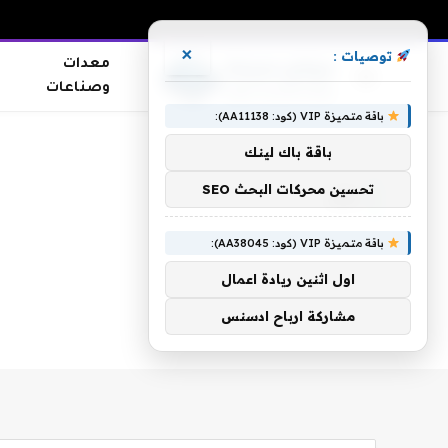
×
توصيات :
معدات
وصناعات
باقة متميزة VIP (كود: AA11138):
الرئيسية
»
ركل
باقة باك لينك
تحسين محركات البحث SEO
ركل
باقة متميزة VIP (كود: AA38045):
اول اثنين ريادة اعمال
مشاركة ارباح ادسنس