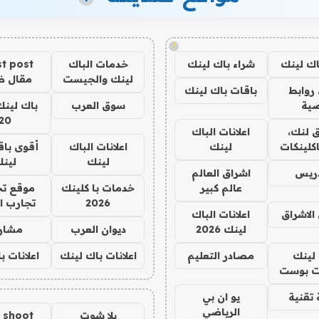
!
اك لينك
شراء باك لينك
خدمات الباك
t post
لينك والجيست
مقال 
روابط
باقات باك لينك
ية
سوق العرب
باك لينك
20
 لنك،
اعلانات الباك
كلينكات
لينك
اعلانات الباك
أقوى باق
لينك
لين
دريس
اشراق العالم
عالم كبير
خدمات با كلينك
موقع تج
2026
تجارب ا
الاشراق
اعلانات الباك
لينك 2026
ديوان العرب
مشار
لينك
مصادر التعليم
اعلانات باك لينك
اعلانات ب
 بوست
تقنية
يو ان بي
الرياضي
يلا شوت
a shoot