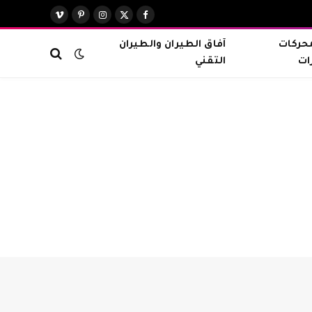
X
فيسبوك
الانستغرام
بينتيريست
فيميو
(Twitter)
محركات
آفاق الطيران والطيران
ات
التقني