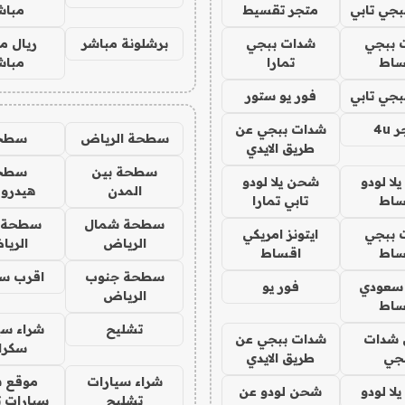
جي تابي
متجر تقسيط
مباش
 ببجي
شدات ببجي
برشلونة مباشر
ريال م
ساط
تمارا
مباش
جي تابي
فور يو ستور
4u
شدات ببجي عن
سطحة الرياض
سطح
طريق الايدي
سطحة بين
سطح
ا لودو
شحن يلا لودو
المدن
هيدرو
ساط
تابي تمارا
سطحة شمال
سطحة 
 ببجي
ايتونز امريكي
الرياض
الري
ساط
اقساط
سطحة جنوب
اقرب س
 سعودي
فور يو
الرياض
ساط
تشليح
شراء سي
شدات
شدات ببجي عن
سكرا
جي
طريق الايدي
شراء سيارات
موقع ش
ا لودو
شحن لودو عن
تشليح
سيارات 