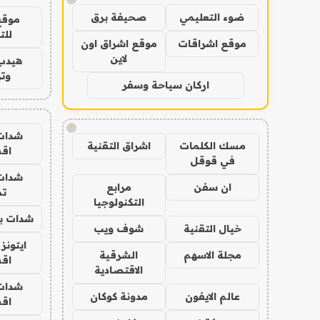
ضوء التعليمي
صحيفة برق
موقع
للت
موقع اشراقات
موقع اشراق اون
لاين
هيدب
وتر
اركان سياحة وسفر
!
شدات
مسك الكلمات
اشراق التقنية
اق
في قوقل
شدات
ان سفن
مرابع
تم
التكنولوجيا
شدات بب
خيال التقنية
شوف ويب
ايتونز
مجلة الاسهم
الشرقية
اق
الاقتصادية
شدات
عالم الايفون
مدونة كوكان
اق