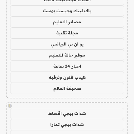
باك لينك وجيست بوست
مصادر التعليم
مجلة تقنية
يو ان بي الرياضي
موقع حالة للتعليم
اخبار 24 ساعة
هيدب فنون وترفيه
صحيفة العالم
!
شدات ببجي اقساط
شدات ببجي تمارا