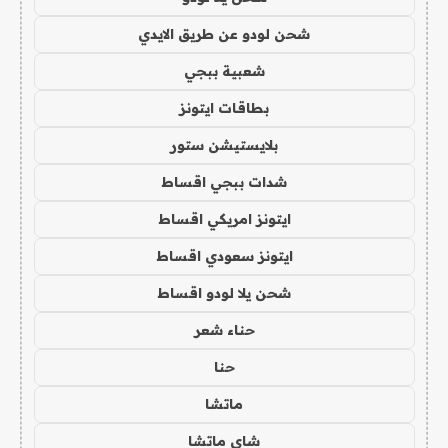
شحن لودو عن طريق الايدي
شعبية ببجي
بطاقات ايتونز
بلايستيشن ستور
شدات ببجي اقساط
ايتونز امريكي اقساط
ايتونز سعودي اقساط
شحن يلا لودو اقساط
حناء شعر
حنا
ماتشا
شاي ماتشا