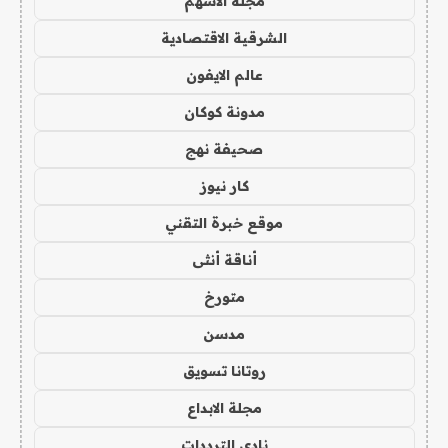
مجلة الاسهم
الشرقية الاقتصادية
عالم الايفون
مدونة كوكان
صحيفة نهج
كار نيوز
موقع خبرة التقني
أناقة أنثى
متورخ
مدسن
روتانا تسويق
مجلة الابداع
نادي الترددات