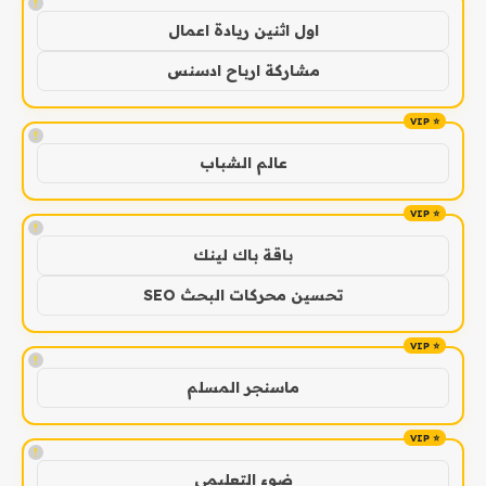
!
اول اثنين ريادة اعمال
مشاركة ارباح ادسنس
!
عالم الشباب
!
باقة باك لينك
تحسين محركات البحث SEO
!
ماسنجر المسلم
!
ضوء التعليمي