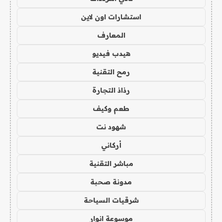
استشارات اون لاين
المعارف
هيدب فيديو
رمح التقنية
رذاذ التجارة
طعم وكيف
شهود نت
أركاني
مباشر التقنية
مدونة صحبة
شرقيات السياحة
موسوعة انوار