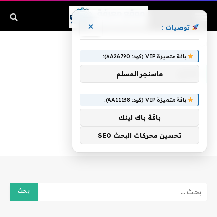
×
توصيات :
الرئيسية
»
رمزي
باقة متميزة VIP (كود: AA26790):
رمزي
ماسنجر المسلم
باقة متميزة VIP (كود: AA11138):
باقة باك لينك
تحسين محركات البحث SEO