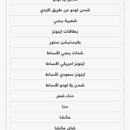
شحن لودو عن طريق الايدي
شعبية ببجي
بطاقات ايتونز
بلايستيشن ستور
شدات ببجي اقساط
ايتونز امريكي اقساط
ايتونز سعودي اقساط
شحن يلا لودو اقساط
حناء شعر
حنا
ماتشا
شاي ماتشا