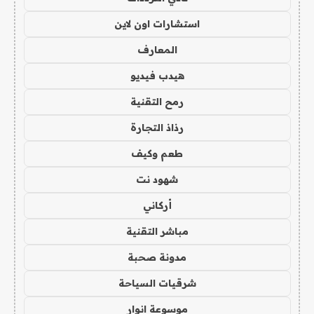
استشارات اون لاين
المعارف
هيدب فيديو
رمح التقنية
رذاذ التجارة
طعم وكيف
شهود نت
أركاني
مباشر التقنية
مدونة صحبة
شرقيات السياحة
موسوعة انوار