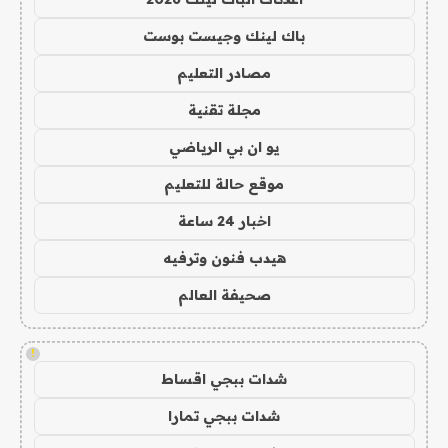
باك لينك وجيست بوست
مصادر التعليم
مجلة تقنية
يو ان بي الرياضي
موقع حالة للتعليم
اخبار 24 ساعة
هيدب فنون وترفيه
صحيفة العالم
!
شدات ببجي اقساط
شدات ببجي تمارا