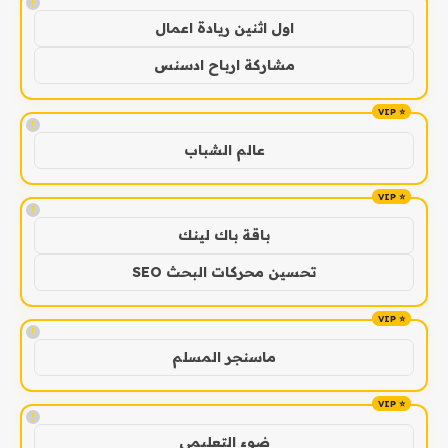
!
اول اثنين ريادة اعمال
مشاركة ارباح ادسنس
!
عالم الشباب
!
باقة باك لينك
تحسين محركات البحث SEO
!
ماسنجر المسلم
!
ضوء التعليمي