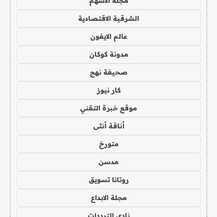
مجلة الاسهم
الشرقية الاقتصادية
عالم الايفون
مدونة كوكان
صحيفة نهج
كار نيوز
موقع خبرة التقني
أناقة أنثى
متورخ
مدسن
روتانا تسويق
مجلة الابداع
نادي الترددات