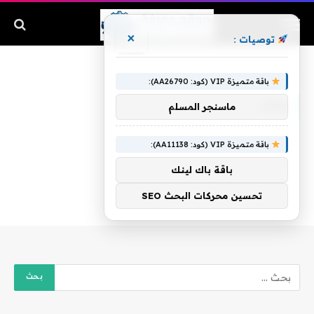
×
توصيات :
الرئيسية
»
رهام
باقة متميزة VIP (كود: AA26790):
رهام
ماسنجر المسلم
باقة متميزة VIP (كود: AA11138):
باقة باك لينك
تحسين محركات البحث SEO