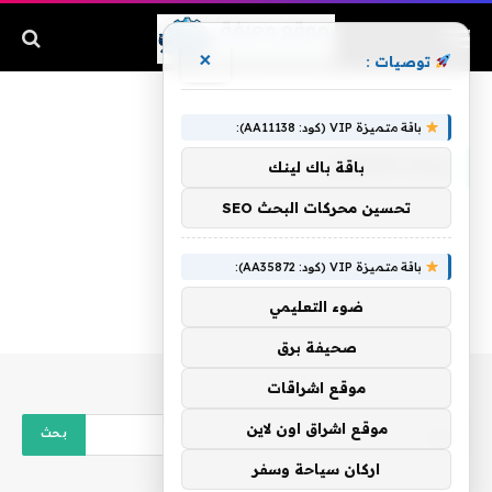
×
توصيات :
الرئيسية
»
ريادة الاعمال
باقة متميزة VIP (كود: AA11138):
ريادة الاعمال
باقة باك لينك
تحسين محركات البحث SEO
باقة متميزة VIP (كود: AA35872):
ضوء التعليمي
صحيفة برق
موقع اشراقات
موقع اشراق اون لاين
اركان سياحة وسفر