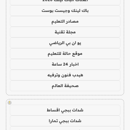
باك لينك وجيست بوست
مصادر التعليم
مجلة تقنية
يو ان بي الرياضي
موقع حالة للتعليم
اخبار 24 ساعة
هيدب فنون وترفيه
صحيفة العالم
!
شدات ببجي اقساط
شدات ببجي تمارا