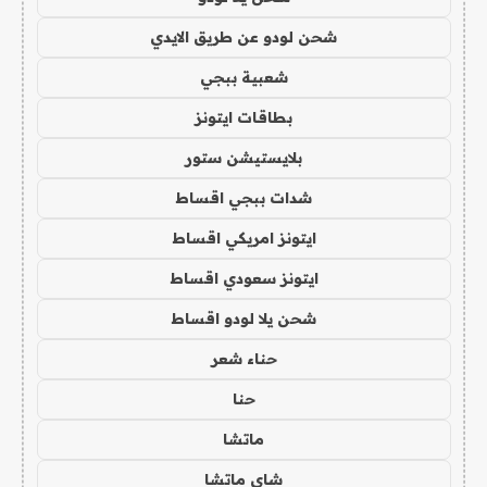
شحن لودو عن طريق الايدي
شعبية ببجي
بطاقات ايتونز
بلايستيشن ستور
شدات ببجي اقساط
ايتونز امريكي اقساط
ايتونز سعودي اقساط
شحن يلا لودو اقساط
حناء شعر
حنا
ماتشا
شاي ماتشا