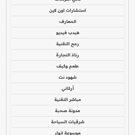
استشارات اون لاين
المعارف
هيدب فيديو
رمح التقنية
رذاذ التجارة
طعم وكيف
شهود نت
أركاني
مباشر التقنية
مدونة صحبة
شرقيات السياحة
موسوعة انوار