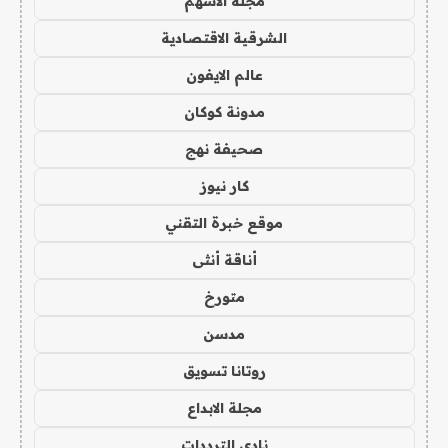
مجلة الاسهم
الشرقية الاقتصادية
عالم الايفون
مدونة كوكان
صحيفة نهج
كار نيوز
موقع خبرة التقني
أناقة أنثى
متورخ
مدسن
روتانا تسويق
مجلة الابداع
نادي الترددات