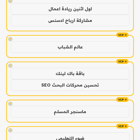
!
اول اثنين ريادة اعمال
مشاركة ارباح ادسنس
!
عالم الشباب
!
باقة باك لينك
تحسين محركات البحث SEO
!
ماسنجر المسلم
!
ضوء التعليمي