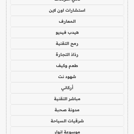
استشارات اون لاين
المعارف
هيدب فيديو
رمح التقنية
رذاذ التجارة
طعم وكيف
شهود نت
أركاني
مباشر التقنية
مدونة صحبة
شرقيات السياحة
موسوعة انوار