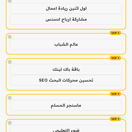
!
اول اثنين ريادة اعمال
مشاركة ارباح ادسنس
!
عالم الشباب
!
باقة باك لينك
تحسين محركات البحث SEO
!
ماسنجر المسلم
!
ضوء التعليمي