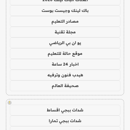
باك لينك وجيست بوست
مصادر التعليم
مجلة تقنية
يو ان بي الرياضي
موقع حالة للتعليم
اخبار 24 ساعة
هيدب فنون وترفيه
صحيفة العالم
!
شدات ببجي اقساط
شدات ببجي تمارا