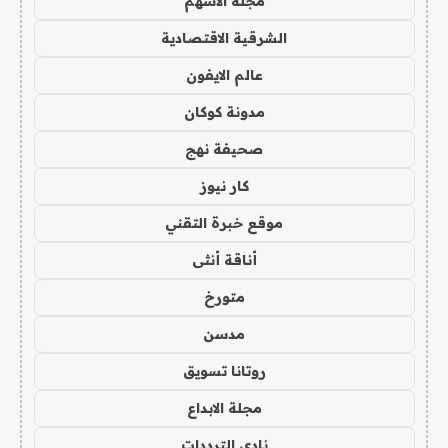
مجلة الاسهم
الشرقية الاقتصادية
عالم الايفون
مدونة كوكان
صحيفة نهج
كار نيوز
موقع خبرة التقني
أناقة أنثى
متورخ
مدسن
روتانا تسويق
مجلة الابداع
نادي الترددات