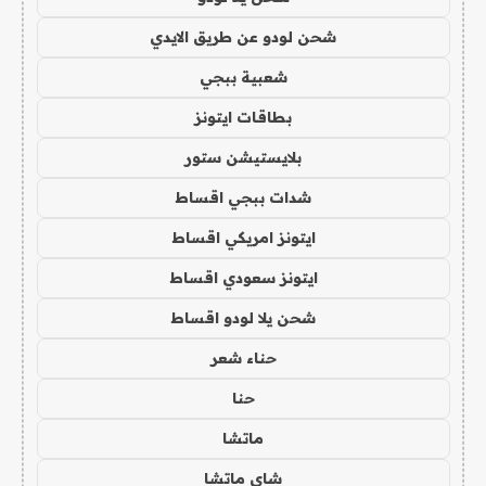
شحن لودو عن طريق الايدي
شعبية ببجي
بطاقات ايتونز
بلايستيشن ستور
شدات ببجي اقساط
ايتونز امريكي اقساط
ايتونز سعودي اقساط
شحن يلا لودو اقساط
حناء شعر
حنا
ماتشا
شاي ماتشا