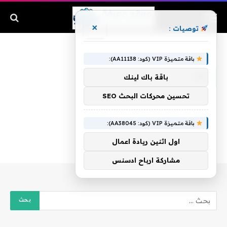
×
توصيات :
الرئيسية
»
زائر
باقة متميزة VIP (كود: AA11138):
زائر
باقة باك لينك
تحسين محركات البحث SEO
باقة متميزة VIP (كود: AA38045):
اول اثنين ريادة اعمال
مشاركة ارباح ادسنس